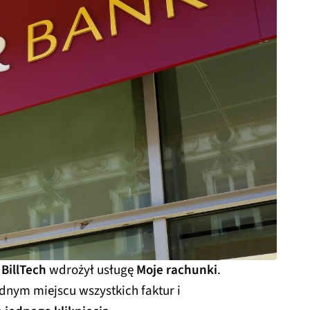
ą
BillTech
wdrożył usługę
Moje rachunki
.
nym miejscu wszystkich faktur i