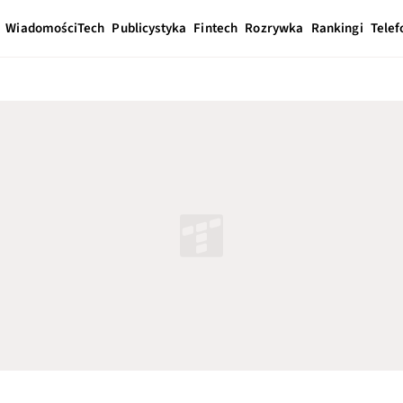
Wiadomości
Tech
Publicystyka
Fintech
Rozrywka
Rankingi
Telef