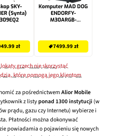
skop SKY-
Komputer MAD DOG
ER (Synta)
ENDORFY-
1309EQ2
M30ARGB-
U02WR32WH Ultra
5-245KF 32GB RAM
7499.99 zł
1TB SSD GeForce
49.99 zł
7499.99 zł
RTX5060Ti DLSS 4.5
Wi-Fi Windows 11
Home
j lokaty grzech nie skorzystać
dzia, które pomogą jego klientom
chomić za pośrednictwem
Alior Mobile
żytkownik z listy
ponad 1300 instytucji
(w
w prądu, gazu czy Internetu) wybierze i
zysta. Płatności można dokonywać
dzie powiadamia o pojawieniu się nowych