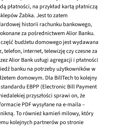
ą płatności, na przykład kartą płatniczą
i sklepów Żabka. Jest to zatem
dardowej historii rachunku bankowego,
 dokonane za pośrednictwem Alior Banku.
za część budżetu domowego jest wydawana
, telefon, internet, telewizję czy czesne za
zez Alior Bank usługi agregacji i płatności
iedź banku na potrzeby użytkowników w
udżetem domowym. Dla BillTech to kolejny
tandardu EBPP (Electronic Bill Payment
edalekiej przyszłości sprawi on, że
 formacie PDF wysyłane na e-maila –
znikną. To również kamień milowy, który
emu kolejnych partnerów po stronie