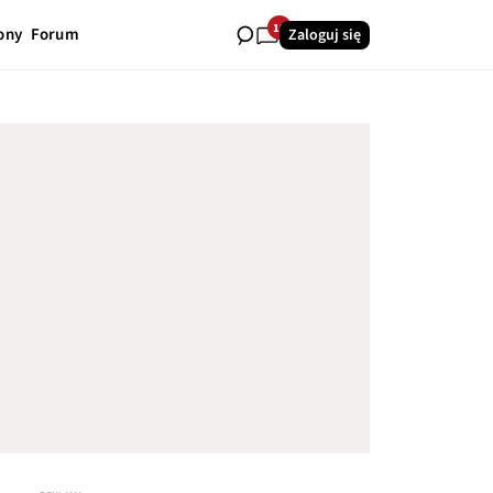
19
ony
Forum
Zaloguj się