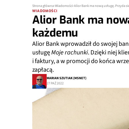
Strona główna
Wiadomości
Alior Bank ma nową usługę. Przyda s
WIADOMOŚCI
Alior Bank ma nową
każdemu
Alior Bank wprowadził do swojej ban
usługę
Moje rachunki
. Dzięki niej k
i faktury, a w promocji do końca wrz
zapłacą.
MARIAN SZUTIAK (MSNET)
27 PAŹ 2022