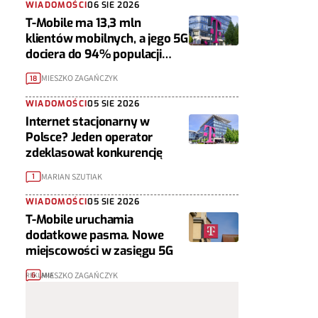
WIADOMOŚCI
06 SIE 2026
T-Mobile ma 13,3 mln
klientów mobilnych, a jego 5G
dociera do 94% populacji
Polski
MIESZKO ZAGAŃCZYK
18
WIADOMOŚCI
05 SIE 2026
Internet stacjonarny w
Polsce? Jeden operator
zdeklasował konkurencję
MARIAN SZUTIAK
1
WIADOMOŚCI
05 SIE 2026
T-Mobile uruchamia
dodatkowe pasma. Nowe
miejscowości w zasięgu 5G
MIESZKO ZAGAŃCZYK
6