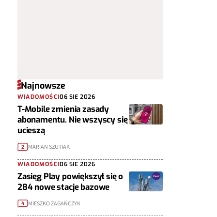
Najnowsze
WIADOMOŚCI
06 SIE 2026
T-Mobile zmienia zasady
abonamentu. Nie wszyscy się
ucieszą
MARIAN SZUTIAK
2
WIADOMOŚCI
06 SIE 2026
Zasięg Play powiększył się o
284 nowe stacje bazowe
MIESZKO ZAGAŃCZYK
4