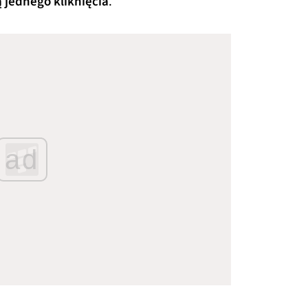
 jednego kliknięcia
.
ad