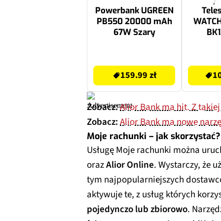
Powerbank UGREEN
Tele
PB550 20000 mAh
WATCH
67W Szary
BK
169 zł
1049.99 zł
159.99 zł
10
Zobacz:
Alior Bank ma hit. Z takie
Zobacz:
Alior Bank ma nowe narzę
Moje rachunki – jak skorzystać?
Usługę Moje rachunki można uru
oraz
Alior Online
. Wystarczy, że u
tym najpopularniejszych dostawcó
aktywuje te, z usług których kor
pojedynczo lub zbiorowo
. Narzę