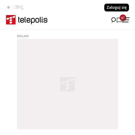
Zaloguj się
17