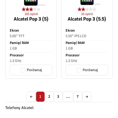
165 opinii
26 opinii
Alcatel Pop 3 (5)
Alcatel Pop 3 (5.5)
Ekran
Ekran
5.00" TFT
5.50" IPS LCD
Pamięć RAM
Pamięć RAM
1 GB
1 GB
Procesor
Procesor
1.3 GHz
1.3 GHz
Porównaj
Porównaj
←
1
2
3
…
7
→
Telefony Alcatel