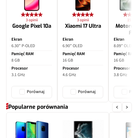
3 opinii
3 opinii
15 opin
Google Pixel 10a
Xiaomi 17 Ultra
Motorol
Fol
Ekran
Ekran
Ekran
6.30" P-OLED
6.90" OLED
8.09" OLED
Pamięć RAM
Pamięć RAM
Pamięć RAM
8 GB
16 GB
16 GB
Procesor
Procesor
Procesor
3.1 GHz
4.6 GHz
3.8 GHz
Porównaj
Porównaj
Poró
Popularne porównania