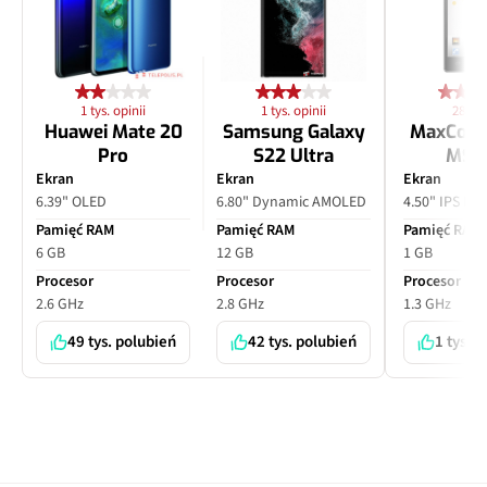
1 tys. opinii
1 tys. opinii
28 opi
Huawei Mate 20
Samsung Galaxy
MaxCom
Pro
S22 Ultra
MS4
Ekran
Ekran
Ekran
6.39" OLED
6.80" Dynamic AMOLED
4.50" IPS LC
Pamięć RAM
Pamięć RAM
Pamięć RAM
6 GB
12 GB
1 GB
Procesor
Procesor
Procesor
2.6 GHz
2.8 GHz
1.3 GHz
49 tys. polubień
42 tys. polubień
1 tys. 