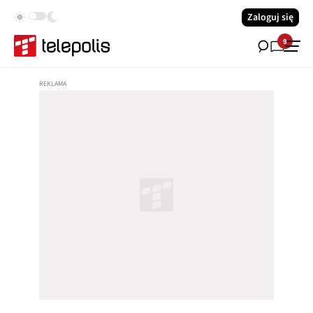
Zaloguj się
9