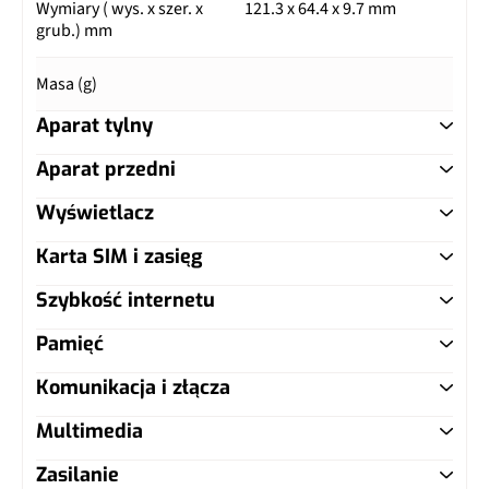
Wymiary ( wys. x szer. x
121.3 x 64.4 x 9.7 mm
grub.) mm
Masa (g)
Aparat tylny
Aparat przedni
Główny aparat
Wyświetlacz
Główny aparat
Pixele
2 Mpix
Karta SIM i zasięg
Typ ekranu
TFT
Pixele
0.31 Mpix
Lampa błyskowa
LED
Szybkość internetu
Typ karty SIM
microSIM
Przekątna (cale)
4"
Filmy
Tak
Pamięć
LTE
Nie
Dual SIM
Nie
Rozdzielczość (piksele)
480 x 800 px
Komunikacja i złącza
Zoom optyczny
Nie
Warianty pamięci
1/8GB
5G
LTE (MHz)
Zagęszczenie (ppi)
233
Multimedia
Czytnik linii papilarnych
Nie
Karta pamięci
microSD
Zasilanie
Wypełnienie frontu
58%
Radio FM
Tak