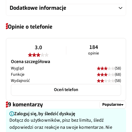
Wi-Fi
b, g, n
ekranem
Dodatkowe informacje
Akumulator
Li-Ion 1500 mAh
Odtwarzacz muzyczny
Tak
Wi-Fi Dual Band (2,4
Nie
Ochrona wyświetlacza
Nie
Występuje także wersja z 4 GB pamięci oraz 512 MB RAM
Ghz/5Ghz)
Wymienny akumulator
Tak
Opinie o telefonie
Odtwarzacz wideo
Tak
Dodatkowy wyświetlacz
Nie
Bluetooth
4.0
Szybkie ładowanie
Nie
184
3.0
Rodzaj USB
2.0
opinie
Bezprzewodowe ładowanie
Nie
Ocena szczegółowa
Typ USB
microUSB
Wygląd
(58)
Funkcje
(68)
Wydajność
(58)
Oceń telefon
9 komentarzy
Popularne
Zaloguj się, by śledzić dyskuję
Dołącz do użytkowników, pisz bez limitu, śledź
odpowiedzi oraz reakcje na swoje komentarze. Nie