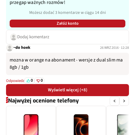
przegap ważnych rozmów!
Możesz dodać 3 komentarze w ciągu 14 dni
Załóż konto
Dodaj komentarz
~do hoek
26 WRZ 2016 · 12:28
mozna w orange na abonament - wersje z dual slim ma
8gb / 1gb
0
0
Odpowiedz
Wyświetl więcej (+8)
Najwyżej ocenione telefony