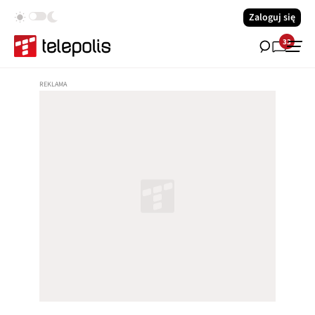
Zaloguj się
33