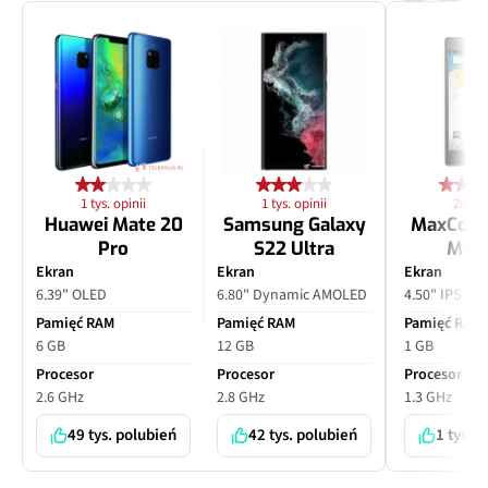
1 tys. opinii
1 tys. opinii
28 opi
Huawei Mate 20
Samsung Galaxy
MaxCom
Pro
S22 Ultra
MS4
Ekran
Ekran
Ekran
6.39" OLED
6.80" Dynamic AMOLED
4.50" IPS LC
Pamięć RAM
Pamięć RAM
Pamięć RAM
6 GB
12 GB
1 GB
Procesor
Procesor
Procesor
2.6 GHz
2.8 GHz
1.3 GHz
49 tys. polubień
42 tys. polubień
1 tys. 