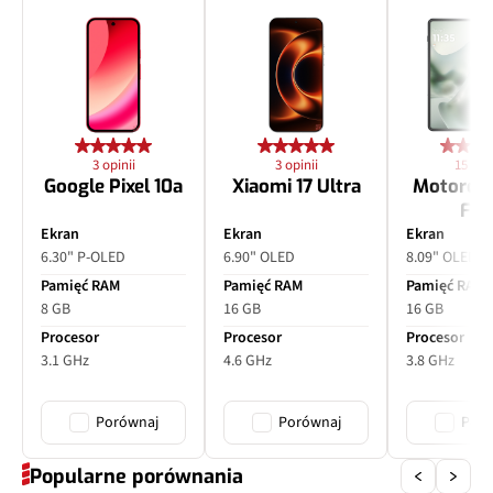
Pixele
8 Mpix
Autofocus
Tak
Matryca
Hynix 847, 1/4,4", 1,0 µm
3 opinii
3 opinii
15 opin
Ogniskowa
80 mm
Google Pixel 10a
Xiaomi 17 Ultra
Motorol
Fol
Przysłona
f/2.4
Ekran
Ekran
Ekran
6.30" P-OLED
6.90" OLED
8.09" OLED
Filmy
Tak
Pamięć RAM
Pamięć RAM
Pamięć RAM
8 GB
16 GB
16 GB
Zoom optyczny
x3
Procesor
Procesor
Procesor
3.1 GHz
4.6 GHz
3.8 GHz
Inne
PDAF
Porównaj
Porównaj
Poró
Popularne porównania