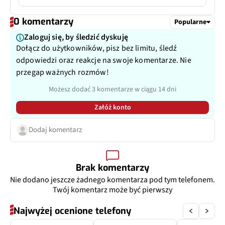
Rodzaj USB
3.1
Pixele
50 Mpix
0 komentarzy
Popularne
Typ USB
USB-C
Autofocus
Tak
Zaloguj się, by śledzić dyskuję
Dołącz do użytkowników, pisz bez limitu, śledź
Matryca
1/2,88", 0,61 µm
odpowiedzi oraz reakcje na swoje komentarze. Nie
przegap ważnych rozmów!
Ogniskowa
13 mm
Możesz dodać 3 komentarze w ciągu 14 dni
Przysłona
f/2.0
Załóż konto
Filmy
Dodaj komentarz
Tak
Zoom optyczny
Nie
Brak komentarzy
Inne
125˚
Nie dodano jeszcze żadnego komentarza pod tym telefonem.
Twój komentarz może być pierwszy
Dodatkowy aparat
Teleobiektyw
Najwyżej ocenione telefony