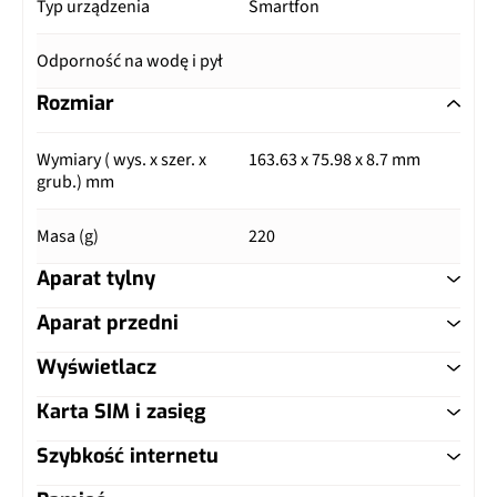
Typ urządzenia
Smartfon
Odporność na wodę i pył
Rozmiar
Wymiary ( wys. x szer. x
163.63 x 75.98 x 8.7 mm
grub.) mm
Masa (g)
220
Aparat tylny
Aparat przedni
Główny aparat
Wyświetlacz
Główny aparat
Pixele
50 Mpix
Karta SIM i zasięg
Typ ekranu
AMOLED
Pixele
16 Mpix
Autofocus
Tak
Szybkość internetu
Typ karty SIM
nanoSIM
Przekątna (cale)
6.8"
Matryca
1/3,06", 1,0 µm