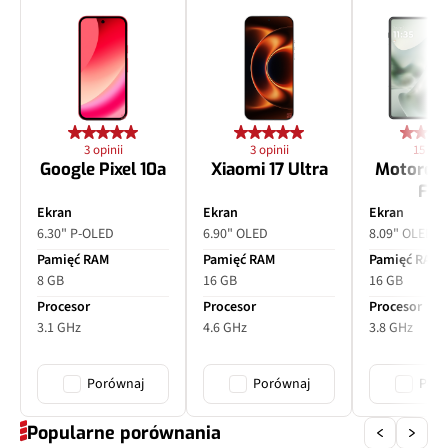
3 opinii
3 opinii
15 opin
Google Pixel 10a
Xiaomi 17 Ultra
Motorol
Fol
Ekran
Ekran
Ekran
6.30" P-OLED
6.90" OLED
8.09" OLED
Pamięć RAM
Pamięć RAM
Pamięć RAM
8 GB
16 GB
16 GB
Procesor
Procesor
Procesor
3.1 GHz
4.6 GHz
3.8 GHz
Porównaj
Porównaj
Poró
Popularne porównania