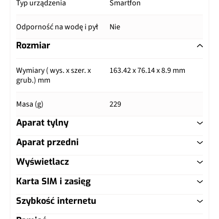
Typ urządzenia
Smartfon
Odporność na wodę i pył
Nie
Rozmiar
Wymiary ( wys. x szer. x
163.42 x 76.14 x 8.9 mm
grub.) mm
Masa (g)
229
Aparat tylny
Aparat przedni
Główny aparat
Wyświetlacz
Główny aparat
Pixele
50 Mpix
Karta SIM i zasięg
Typ ekranu
AMOLED
Pixele
16 Mpix
Autofocus
Tak
Szybkość internetu
Typ karty SIM
nanoSIM
Przekątna (cale)
6.85"
Matryca
1/3,06", 1,0 µm