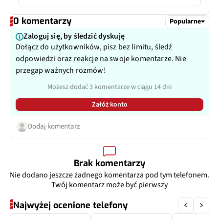
Rodzaj USB
3.2
Matryca
1/2,88", 0,61 µm
0 komentarzy
Popularne
Typ USB
USB-C
Zaloguj się, by śledzić dyskuję
Przysłona
f/2.2
Dołącz do użytkowników, pisz bez limitu, śledź
odpowiedzi oraz reakcje na swoje komentarze. Nie
Filmy
Tak
przegap ważnych rozmów!
Możesz dodać 3 komentarze w ciągu 14 dni
Zoom optyczny
Nie
Załóż konto
Dodatkowy aparat
Aparat makro
Dodaj komentarz
Pixele
2 Mpix
Przysłona
f/2.4
Brak komentarzy
Nie dodano jeszcze żadnego komentarza pod tym telefonem.
Twój komentarz może być pierwszy
Najwyżej ocenione telefony