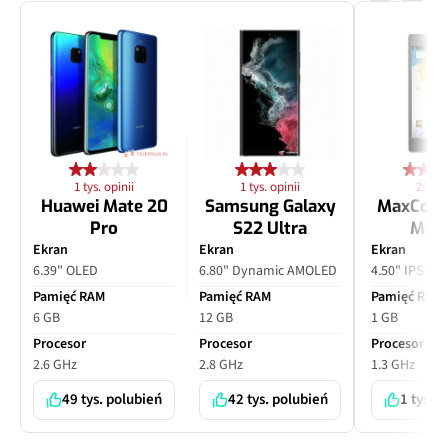
1 tys. opinii
1 tys. opinii
28 opi
Huawei Mate 20
Samsung Galaxy
MaxCom
Pro
S22 Ultra
MS4
Ekran
Ekran
Ekran
6.39" OLED
6.80" Dynamic AMOLED
4.50" IPS LC
Pamięć RAM
Pamięć RAM
Pamięć RAM
6 GB
12 GB
1 GB
Procesor
Procesor
Procesor
2.6 GHz
2.8 GHz
1.3 GHz
49 tys. polubień
42 tys. polubień
1 tys. 