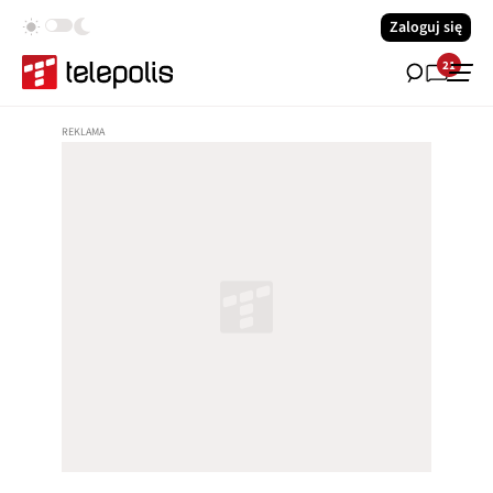
Zaloguj się
21