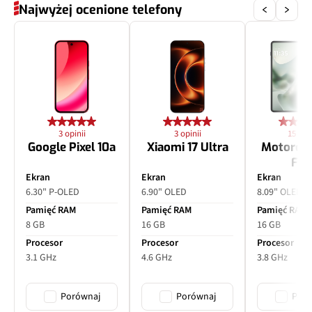
Najwyżej ocenione telefony
3 opinii
3 opinii
15 opin
Google Pixel 10a
Xiaomi 17 Ultra
Motorol
Fol
Ekran
Ekran
Ekran
6.30" P-OLED
6.90" OLED
8.09" OLED
Pamięć RAM
Pamięć RAM
Pamięć RAM
8 GB
16 GB
16 GB
Procesor
Procesor
Procesor
3.1 GHz
4.6 GHz
3.8 GHz
Porównaj
Porównaj
Poró