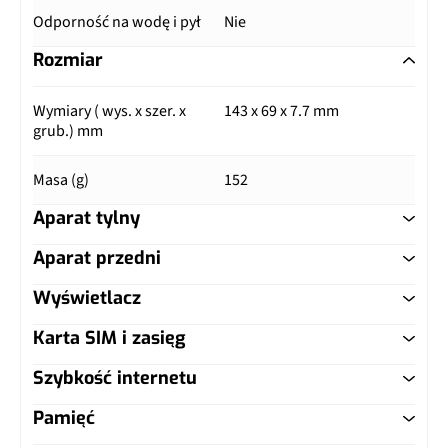
Odporność na wodę i pył
Nie
Rozmiar
Wymiary ( wys. x szer. x
143 x 69 x 7.7 mm
grub.) mm
Masa (g)
152
Aparat tylny
Aparat przedni
Główny aparat
Wyświetlacz
Główny aparat
Pixele
23 Mpix
Karta SIM i zasięg
Typ ekranu
IPS LCD
Pixele
13 Mpix
Autofocus
Tak
Szybkość internetu
Typ karty SIM
nanoSIM
Przekątna (cale)
5"
Lampa błyskowa
LED
Pamięć
LTE
Tak, kategoria 6 (DL:
Dual SIM
Nie
Rozdzielczość (piksele)
1080 x 1920 px