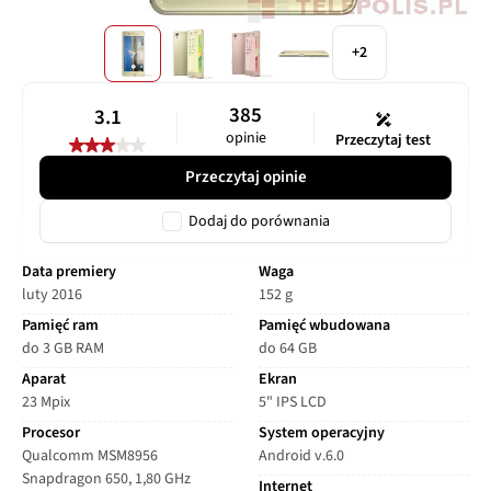
+2
385
3.1
opinie
Przeczytaj test
Przeczytaj opinie
Dodaj do porównania
Data premiery
Waga
luty 2016
152 g
Pamięć ram
Pamięć wbudowana
do 3 GB RAM
do 64 GB
Aparat
Ekran
23 Mpix
5" IPS LCD
Procesor
System operacyjny
Qualcomm MSM8956
Android v.6.0
Snapdragon 650, 1,80 GHz
Internet