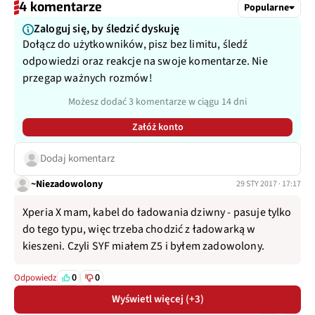
4 komentarze
Popularne
Zaloguj się, by śledzić dyskuję
Dołącz do użytkowników, pisz bez limitu, śledź
odpowiedzi oraz reakcje na swoje komentarze. Nie
przegap ważnych rozmów!
Możesz dodać 3 komentarze w ciągu 14 dni
Załóż konto
Dodaj komentarz
~Niezadowolony
29 STY 2017 · 17:17
Xperia X mam, kabel do ładowania dziwny - pasuje tylko
do tego typu, więc trzeba chodzić z ładowarką w
kieszeni. Czyli SYF miałem Z5 i byłem zadowolony.
0
0
Odpowiedz
Wyświetl więcej (+3)