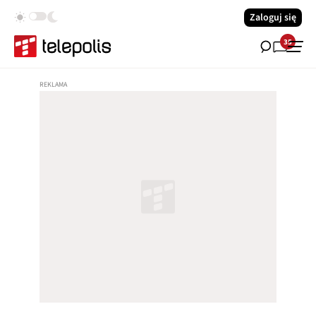
Zaloguj się
35