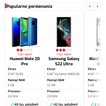
Popularne porównania
1 tys. opinii
1 tys. opinii
28 opi
Huawei Mate 20
Samsung Galaxy
MaxCom
Pro
S22 Ultra
MS4
Ekran
Ekran
Ekran
6.39" OLED
6.80" Dynamic AMOLED
4.50" IPS LC
Pamięć RAM
Pamięć RAM
Pamięć RAM
6 GB
12 GB
1 GB
Procesor
Procesor
Procesor
2.6 GHz
2.8 GHz
1.3 GHz
49 tys. polubień
42 tys. polubień
1 tys. 