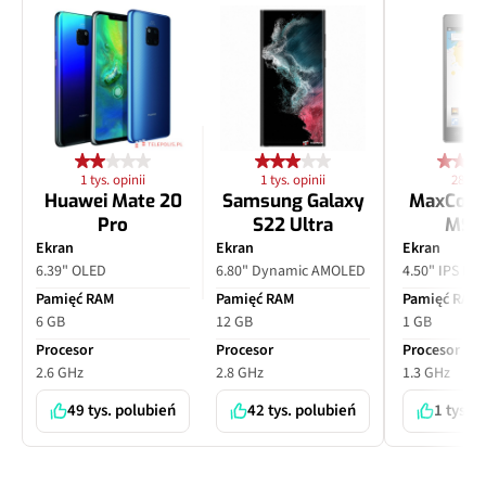
1 tys. opinii
1 tys. opinii
28 opi
Huawei Mate 20
Samsung Galaxy
MaxCom
Pro
S22 Ultra
MS4
Ekran
Ekran
Ekran
6.39" OLED
6.80" Dynamic AMOLED
4.50" IPS LC
Pamięć RAM
Pamięć RAM
Pamięć RAM
6 GB
12 GB
1 GB
Procesor
Procesor
Procesor
2.6 GHz
2.8 GHz
1.3 GHz
49 tys. polubień
42 tys. polubień
1 tys. 