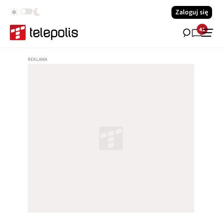
Zaloguj się
41