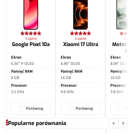
3 opinii
3 opinii
15 opin
Google Pixel 10a
Xiaomi 17 Ultra
Motorol
Fol
Ekran
Ekran
Ekran
6.30" P-OLED
6.90" OLED
8.09" OLED
Pamięć RAM
Pamięć RAM
Pamięć RAM
8 GB
16 GB
16 GB
Procesor
Procesor
Procesor
3.1 GHz
4.6 GHz
3.8 GHz
Porównaj
Porównaj
Poró
Popularne porównania