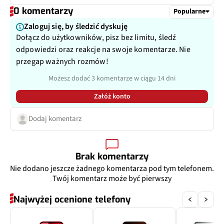
0 komentarzy
Przysłona
f/2.2
Popularne
Zaloguj się, by śledzić dyskuję
Filmy
Tak
Dołącz do użytkowników, pisz bez limitu, śledź
odpowiedzi oraz reakcje na swoje komentarze. Nie
Zoom optyczny
Nie
przegap ważnych rozmów!
Możesz dodać 3 komentarze w ciągu 14 dni
Inne
123˚
Załóż konto
Dodatkowy aparat
Aparat makro
Dodaj komentarz
Pixele
5 Mpix
Brak komentarzy
Przysłona
f/2.4
Nie dodano jeszcze żadnego komentarza pod tym telefonem.
Twój komentarz może być pierwszy
Najwyżej ocenione telefony