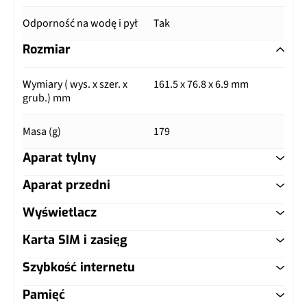
Odporność na wodę i pył
Tak
Rozmiar
Wymiary ( wys. x szer. x
161.5 x 76.8 x 6.9 mm
grub.) mm
Masa (g)
179
Aparat tylny
Aparat przedni
Główny aparat
Wyświetlacz
Główny aparat
Pixele
50 Mpix
Karta SIM i zasięg
Typ ekranu
SuperAMOLED Plus
Pixele
12 Mpix
Autofocus
Tak
Szybkość internetu
Typ karty SIM
nanoSIM
Przekątna (cale)
6.7"
Lampa błyskowa
Nie
Matryca
1/1,56", 1,0 µm
Pamięć
LTE
Tak