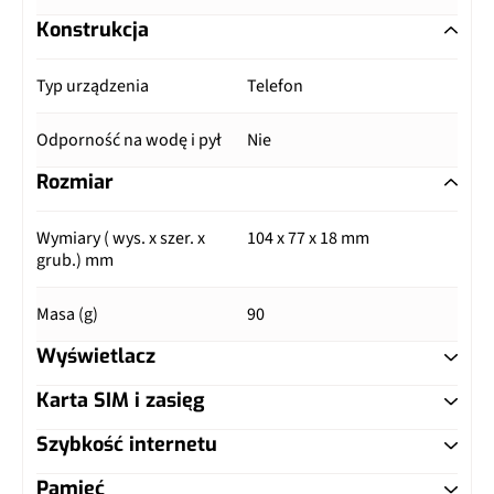
Konstrukcja
Typ urządzenia
Telefon
Odporność na wodę i pył
Nie
Rozmiar
Wymiary ( wys. x szer. x
104 x 77 x 18 mm
grub.) mm
Masa (g)
90
Wyświetlacz
Karta SIM i zasięg
Typ ekranu
CSTN
Szybkość internetu
Typ karty SIM
miniSIM (standard)
Przekątna (cale)
Pamięć