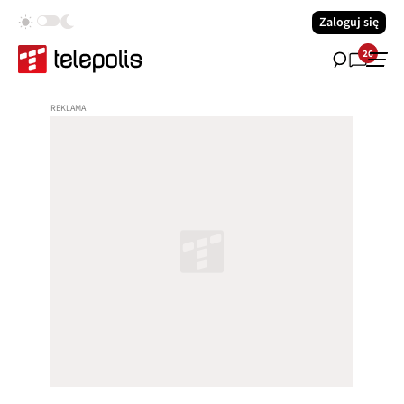
Zaloguj się
26