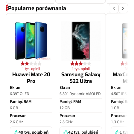
Popularne porównania
1 tys. opinii
1 tys. opinii
28 opi
Huawei Mate 20
Samsung Galaxy
MaxCom
Pro
S22 Ultra
MS4
Ekran
Ekran
Ekran
6.39" OLED
6.80" Dynamic AMOLED
4.50" IPS LC
Pamięć RAM
Pamięć RAM
Pamięć RAM
6 GB
12 GB
1 GB
Procesor
Procesor
Procesor
2.6 GHz
2.8 GHz
1.3 GHz
49 tys. polubień
42 tys. polubień
1 tys. 