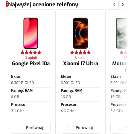
Najwyżej ocenione telefony
3 opinii
3 opinii
15 opin
Google Pixel 10a
Xiaomi 17 Ultra
Motorol
Fol
Ekran
Ekran
Ekran
6.30" P-OLED
6.90" OLED
8.09" OLED
Pamięć RAM
Pamięć RAM
Pamięć RAM
8 GB
16 GB
16 GB
Procesor
Procesor
Procesor
3.1 GHz
4.6 GHz
3.8 GHz
Porównaj
Porównaj
Poró