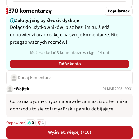
370 komentarzy
Popularne
Zaloguj się, by śledzić dyskuję
Dołącz do użytkowników, pisz bez limitu, śledź
odpowiedzi oraz reakcje na swoje komentarze. Nie
przegap ważnych rozmów!
Możesz dodać 3 komentarze w ciągu 14 dni
Załóż konto
Dodaj komentarz
~Wojtek
01 MAR 2005 · 20:31
Co to ma byc my chyba naprawde zamiast isc z technika
doprzodu to sie cofamy>Brak aparatu dobijające
0
1
Odpowiedz
Wyświetl więcej (+10)