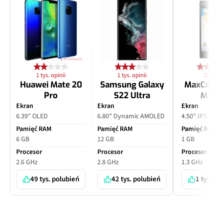
1 tys. opinii
1 tys. opinii
28 opi
Huawei Mate 20
Samsung Galaxy
MaxCom
Pro
S22 Ultra
MS4
Ekran
Ekran
Ekran
6.39" OLED
6.80" Dynamic AMOLED
4.50" IPS LC
Pamięć RAM
Pamięć RAM
Pamięć RAM
6 GB
12 GB
1 GB
Procesor
Procesor
Procesor
2.6 GHz
2.8 GHz
1.3 GHz
49 tys. polubień
42 tys. polubień
1 tys. 