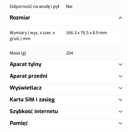
Odporność na wodę i pył
Nie
Rozmiar
Wymiary ( wys. x szer. x
166.3 x 76.5 x 8.9 mm
grub.) mm
Masa (g)
204
Aparat tylny
Aparat przedni
Główny aparat
Wyświetlacz
Główny aparat
Pixele
50 Mpix
Karta SIM i zasięg
Typ ekranu
IPS LCD
Pixele
8 Mpix
Autofocus
Tak
Szybkość internetu
Typ karty SIM
nanoSIM
Przekątna (cale)
6.58"
Lampa błyskowa
LED
Matryca
1/2,8", 0,64 µm
Pamięć
LTE
Tak
Dual SIM
Tak, nanoSIM
Rozdzielczość (piksele)
1080 x 2408 px