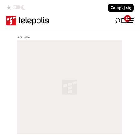
Zaloguj się
22