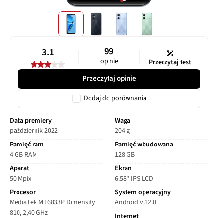
99
3.1
opinie
Przeczytaj test
Przeczytaj opinie
Dodaj do porównania
Data premiery
Waga
październik 2022
204 g
Pamięć ram
Pamięć wbudowana
4 GB RAM
128 GB
Aparat
Ekran
50 Mpix
6.58" IPS LCD
Procesor
System operacyjny
MediaTek MT6833P Dimensity
Android v.12.0
810, 2,40 GHz
Internet