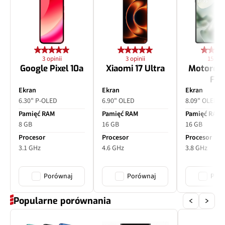
3 opinii
3 opinii
15 opin
Google Pixel 10a
Xiaomi 17 Ultra
Motorol
Fol
Ekran
Ekran
Ekran
6.30" P-OLED
6.90" OLED
8.09" OLED
Pamięć RAM
Pamięć RAM
Pamięć RAM
8 GB
16 GB
16 GB
Procesor
Procesor
Procesor
3.1 GHz
4.6 GHz
3.8 GHz
Porównaj
Porównaj
Poró
Popularne porównania