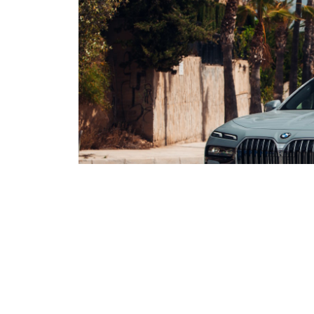
Posiadacze wybranych samochod
zobaczyli reklamę nowego filmu S