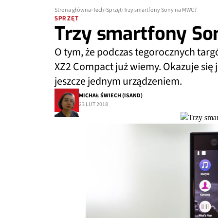
Strona główna
Tech
Sprzęt
Trzy smartfony Sony na MWC?
SPRZĘT
Trzy smartfony S
O tym, że podczas tegorocznych targ
XZ2 Compact już wiemy. Okazuje się 
jeszcze jednym urządzeniem.
MICHAŁ ŚWIECH (ISAND)
23 LUT 2018