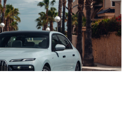
ów marki BMW po uruchomieniu auta
pider-Man: Brand New Day. Nie jest