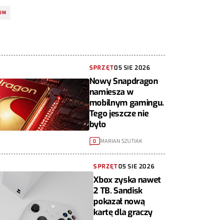
UM
SPRZĘT
05 SIE 2026
Nowy Snapdragon
namiesza w
mobilnym gamingu.
Tego jeszcze nie
było
MARIAN SZUTIAK
0
SPRZĘT
05 SIE 2026
Xbox zyska nawet
2 TB. Sandisk
pokazał nową
kartę dla graczy