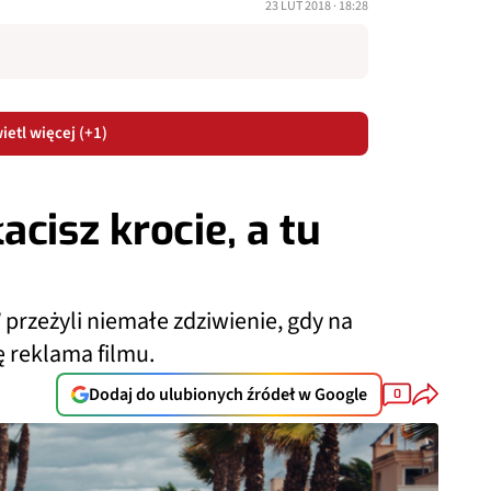
23 LUT 2018 · 18:28
etl więcej (+1)
cisz krocie, a tu
rzeżyli niemałe zdziwienie, gdy na
ę reklama filmu.
Dodaj do ulubionych źródeł w Google
0