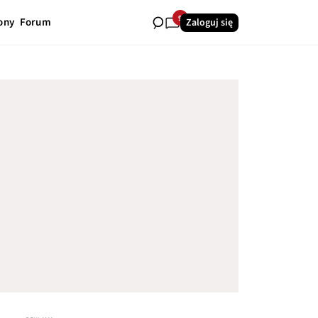
9
ony
Forum
Zaloguj się