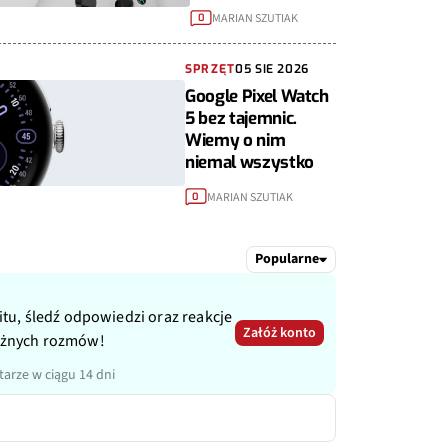
MARIAN SZUTIAK
0
SPRZĘT
05 SIE 2026
Google Pixel Watch
5 bez tajemnic.
Wiemy o nim
niemal wszystko
MARIAN SZUTIAK
0
Popularne
itu, śledź odpowiedzi oraz reakcje
Załóż konto
ażnych rozmów!
arze w ciągu 14 dni