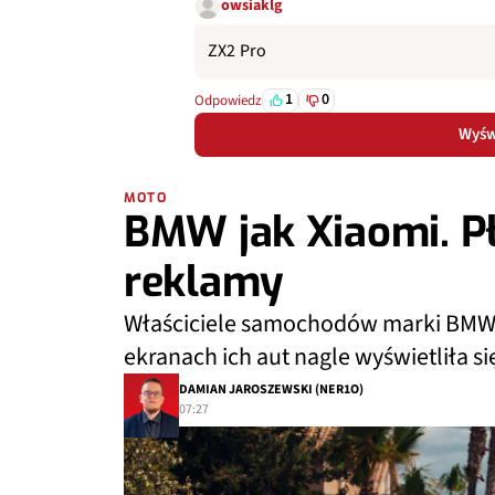
owsiaklg
ZX2 Pro
1
0
Odpowiedz
Wyświ
MOTO
BMW jak Xiaomi. Pła
reklamy
Właściciele samochodów marki BMW p
ekranach ich aut nagle wyświetliła si
DAMIAN JAROSZEWSKI (NER1O)
07:27