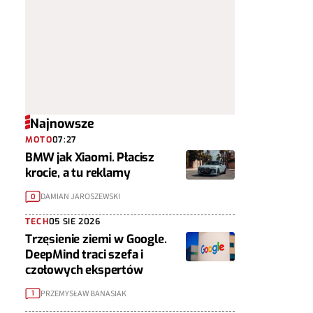
Najnowsze
MOTO
07:27
BMW jak Xiaomi. Płacisz
krocie, a tu reklamy
DAMIAN JAROSZEWSKI
0
TECH
05 SIE 2026
Trzęsienie ziemi w Google.
DeepMind traci szefa i
czołowych ekspertów
PRZEMYSŁAW BANASIAK
1