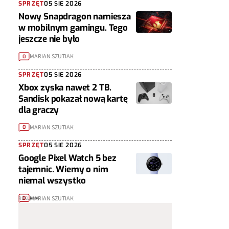
SPRZĘT
05 SIE 2026
Nowy Snapdragon namiesza
w mobilnym gamingu. Tego
jeszcze nie było
MARIAN SZUTIAK
0
SPRZĘT
05 SIE 2026
Xbox zyska nawet 2 TB.
Sandisk pokazał nową kartę
dla graczy
MARIAN SZUTIAK
0
SPRZĘT
05 SIE 2026
Google Pixel Watch 5 bez
tajemnic. Wiemy o nim
niemal wszystko
MARIAN SZUTIAK
0