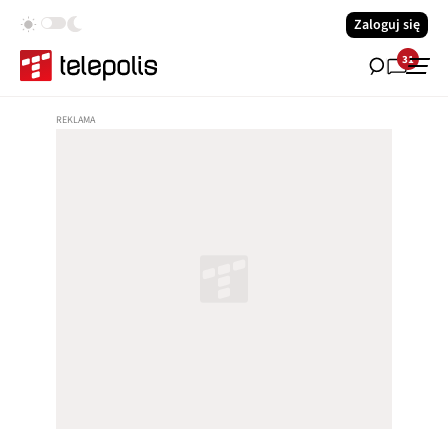
Zaloguj się
31