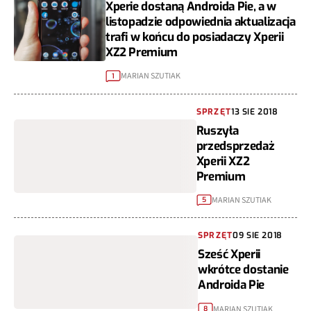
Xperie dostaną Androida Pie, a w
listopadzie odpowiednia aktualizacja
trafi w końcu do posiadaczy Xperii
XZ2 Premium
MARIAN SZUTIAK
1
SPRZĘT
13 SIE 2018
Ruszyła
przedsprzedaż
Xperii XZ2
Premium
MARIAN SZUTIAK
5
SPRZĘT
09 SIE 2018
Sześć Xperii
wkrótce dostanie
Androida Pie
MARIAN SZUTIAK
8