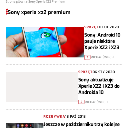
Strona główna
Sony Xperia XZ2 Premium
Sony xperia xz2 premium
SPRZĘT
11 LUT 2020
Sony: Android 10
psuje niektóre
Xperie XZ2 i XZ3
MICHAŁ ŚWIECH
3
SPRZĘT
06 STY 2020
Sony aktualizuje
Xperie XZ2 i XZ3 do
Androida 10
MICHAŁ ŚWIECH
2
ROZRYWKA
18 PAŹ 2018
Jeszcze w październiku trzy kolejne