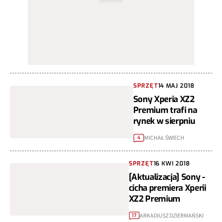
SPRZĘT
14 MAJ 2018
Sony Xperia XZ2
Premium trafi na
rynek w sierpniu
MICHAŁ ŚWIECH
4
SPRZĘT
16 KWI 2018
[Aktualizacja] Sony -
cicha premiera Xperii
XZ2 Premium
ARKADIUSZ DZIERMAŃSKI
17