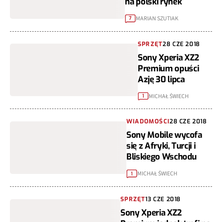
na polski rynek
MARIAN SZUTIAK
7
SPRZĘT
28 CZE 2018
Sony Xperia XZ2
Premium opuści
Azję 30 lipca
MICHAŁ ŚWIECH
1
WIADOMOŚCI
28 CZE 2018
Sony Mobile wycofa
się z Afryki, Turcji i
Bliskiego Wschodu
MICHAŁ ŚWIECH
1
SPRZĘT
13 CZE 2018
Sony Xperia XZ2