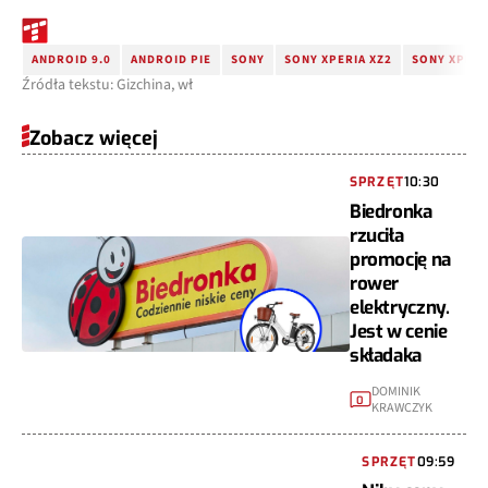
ANDROID 9.0
ANDROID PIE
SONY
SONY XPERIA XZ2
SONY XPERI
Źródła tekstu: Gizchina, wł
Zobacz więcej
SPRZĘT
10:30
Biedronka
rzuciła
promocję na
rower
elektryczny.
Jest w cenie
składaka
DOMINIK
0
KRAWCZYK
SPRZĘT
09:59