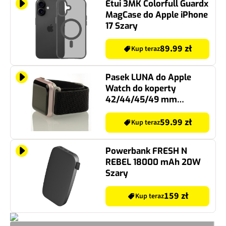
Etui 3MK Colorfull Guardx
MagCase do Apple iPhone
17 Szary
89.99 zł
Kup teraz
Pasek LUNA do Apple
Watch do koperty
42/44/45/49 mm
A00058 Czarny
59.99 zł
Kup teraz
Powerbank FRESH N
REBEL 18000 mAh 20W
Szary
159 zł
Kup teraz