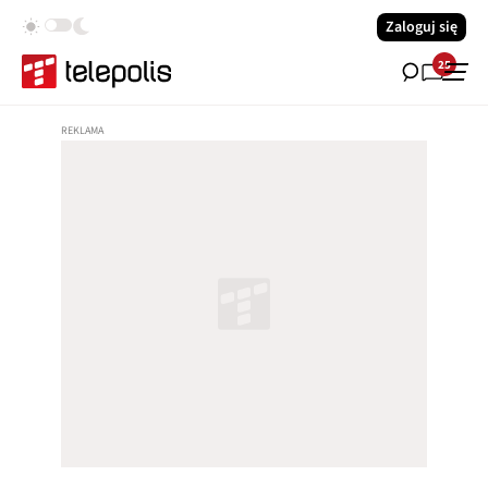
Zaloguj się
25