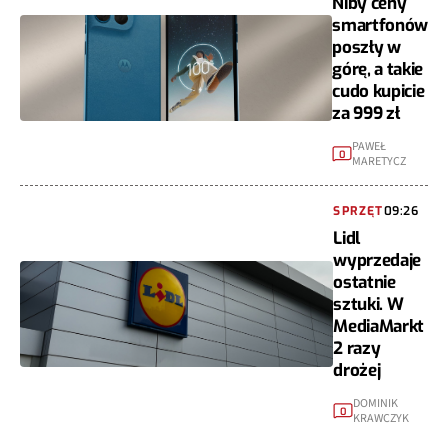
Niby ceny
smartfonów
poszły w
górę, a takie
cudo kupicie
za 999 zł
PAWEŁ
0
MARETYCZ
SPRZĘT
09:26
Lidl
wyprzedaje
ostatnie
sztuki. W
MediaMarkt
2 razy
drożej
DOMINIK
0
KRAWCZYK