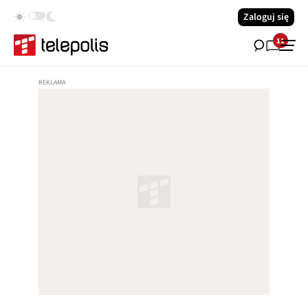
Zaloguj się
11