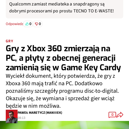
Qualcomm zamiast mediateka a snapdragony są
dobrymi procesorami po prostu TECNO TO E-WASTE!
0
0
Odpowiedz
GRY
Gry z Xbox 360 zmierzają na
PC, a płyty z obecnej generacji
zamienią się w Game Key Cardy
Wyciekł dokument, który potwierdza, że gry z
Xboxa 360 mają trafić na PC. Dodatkowo
poznaliśmy szczegóły programu disc-to-digital.
Okazuje się, że wymiana i sprzedaż gier wciąż
będzie w nim możliwa.
PAWEŁ MARETYCZ (MANIIIEK)
0
08:13