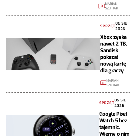
MARIAN
0
SZUTIAK
05 SIE
SPRZĘT
2026
Xbox zyska
nawet 2 TB.
Sandisk
pokazał
nową kartę
dla graczy
MARIAN
0
SZUTIAK
05 SIE
SPRZĘT
2026
Google Pixel
Watch 5 bez
tajemnic.
Wiemy o nim