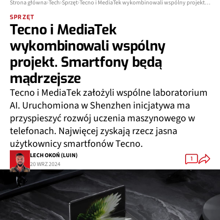
Strona główna
Tech
Sprzęt
Tecno i MediaTek wykombinowali wspólny projekt. Smartfony będą mądrzejsze
SPRZĘT
Tecno i MediaTek
wykombinowali wspólny
projekt. Smartfony będą
mądrzejsze
Tecno i MediaTek założyli wspólne laboratorium
AI. Uruchomiona w Shenzhen inicjatywa ma
przyspieszyć rozwój uczenia maszynowego w
telefonach. Najwięcej zyskają rzecz jasna
użytkownicy smartfonów Tecno.
LECH OKOŃ (LUIN)
1
20 WRZ 2024