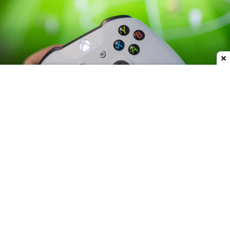
Dodaj do ulubionych źródeł w Google
Gry z Xbox 360 mają trafić na PC za pośrednictwem
aplikacji Xbox. Nie ma tu jednak mowy o
wszystkich tytułach, a jedynie o tych, których
twórcy wyrazili zainteresowanie udziałem w
projekcie. Można więc założyć, że tytuły, które już
są na PC nie doczekają się na nim swojej Xbox-owej