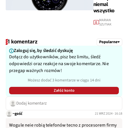
niemal
wszystko
MARIAN
0
SZUTIAK
1 komentarz
Popularne
Zaloguj się, by śledzić dyskuję
Dołącz do użytkowników, pisz bez limitu, śledź
odpowiedzi oraz reakcje na swoje komentarze. Nie
przegap ważnych rozmów!
Możesz dodać 3 komentarze w ciągu 14 dni
Załóż konto
Dodaj komentarz
~gość
21 WRZ 2024 · 16:18
Wogule neie robią telefonów tecno z procesorem firmy