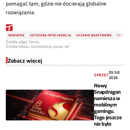
pomagać tam, gdzie nie docierają globalne
rozwiązania.
MEDIATEK
SZTUCZNA INTELIGENCJA
UCZENIE MASZYNOWE
TECNO
Źródła zdjęć: Tecno
Źródła tekstu: Gizmochina, oprac. wł
Zobacz więcej
05 SIE
SPRZĘT
2026
Nowy
Snapdragon
namiesza w
mobilnym
gamingu.
Tego jeszcze
nie było