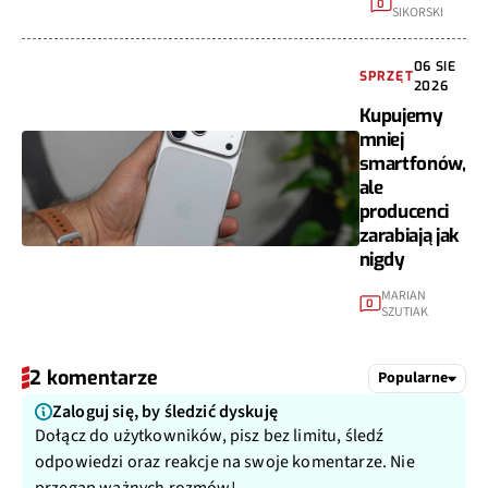
0
SIKORSKI
06 SIE
SPRZĘT
2026
Kupujemy
mniej
smartfonów,
ale
producenci
zarabiają jak
nigdy
MARIAN
0
SZUTIAK
2 komentarze
Popularne
Zaloguj się, by śledzić dyskuję
Dołącz do użytkowników, pisz bez limitu, śledź
odpowiedzi oraz reakcje na swoje komentarze. Nie
przegap ważnych rozmów!