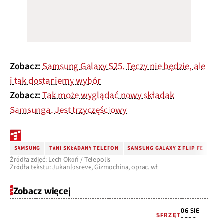
Zobacz:
Samsung Galaxy S25. Tęczy nie będzie, ale
i tak dostaniemy wybór
Zobacz:
Tak może wyglądać nowy składak
Samsunga. Jest trzyczęściowy
SAMSUNG
TANI SKŁADANY TELEFON
SAMSUNG GALAXY Z FLIP FE
Źródła zdjęć: Lech Okoń / Telepolis
Źródła tekstu: Jukanlosreve, Gizmochina, oprac. wł
Zobacz więcej
06 SIE
SPRZĘT