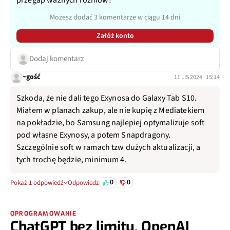
Możesz dodać 3 komentarze w ciągu 14 dni
Załóż konto
Dodaj komentarz
~gość
11 LIS 2024 · 15:14
Szkoda, że nie dali tego Exynosa do Galaxy Tab S10.
Miałem w planach zakup, ale nie kupię z Mediatekiem
na pokładzie, bo Samsung najlepiej optymalizuje soft
pod własne Exynosy, a potem Snapdragony.
Szczególnie soft w ramach tzw dużych aktualizacji, a
tych trochę będzie, minimum 4.
0
0
Pokaż 1 odpowiedź
Odpowiedz
OPROGRAMOWANIE
ChatGPT bez limitu. OpenAI