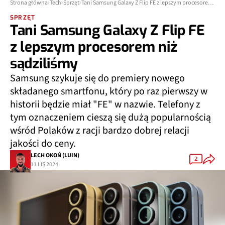
Strona główna
Tech
Sprzęt
Tani Samsung Galaxy Z Flip FE z lepszym procesorem niż sądziliśmy
SPRZĘT
Tani Samsung Galaxy Z Flip FE
z lepszym procesorem niż
sądziliśmy
Samsung szykuje się do premiery nowego
składanego smartfonu, który po raz pierwszy w
historii będzie miał "FE" w nazwie. Telefony z
tym oznaczeniem cieszą się dużą popularnością
wśród Polaków z racji bardzo dobrej relacji
jakości do ceny.
LECH OKOŃ (LUIN)
2
11 LIS 2024