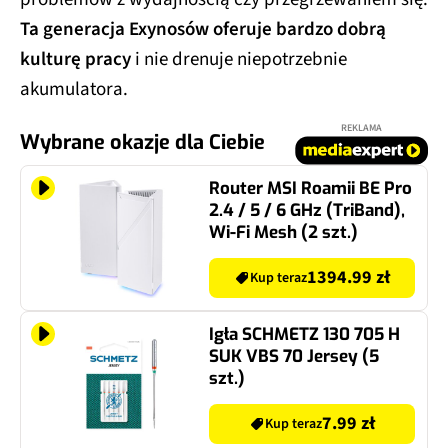
Ta generacja Exynosów oferuje bardzo dobrą
kulturę pracy
i nie drenuje niepotrzebnie
akumulatora.
REKLAMA
Wybrane okazje dla Ciebie
Router MSI Roamii BE Pro
2.4 / 5 / 6 GHz (TriBand),
Wi-Fi Mesh (2 szt.)
1394.99 zł
Kup teraz
Igła SCHMETZ 130 705 H
SUK VBS 70 Jersey (5
szt.)
7.99 zł
Kup teraz