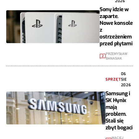
2026
Sony idzie w
zaparte.
Nowe konsole
z
ostrzeżeniem
przed płytami
PRZEMYSŁAW
2
BANASIAK
06
SPRZĘT
SIE
2026
Samsung i
SK Hynix
mają
problem.
Stali się
zbyt bogaci
MACIEJ