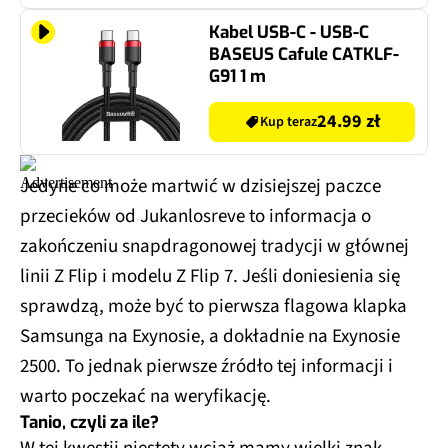
Kabel USB-C - USB-C
BASEUS Cafule CATKLF-
G91 1 m
24.99 zł
Kup teraz
Jedyne co może martwić w dzisiejszej paczce
przecieków od Jukanlosreve to informacja o
zakończeniu snapdragonowej tradycji w głównej
linii Z Flip i modelu Z Flip 7. Jeśli doniesienia się
sprawdzą, może być to pierwsza flagowa klapka
Samsunga na Exynosie, a dokładnie na Exynosie
2500. To jednak pierwsze źródło tej informacji i
warto poczekać na weryfikację.
Tanio, czyli za ile?