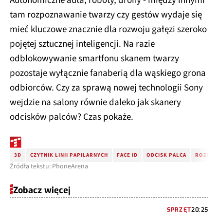
Autonomiczne auta, roboty, drony - między innymi
tam rozpoznawanie twarzy czy gestów wydaje się
mieć kluczowe znacznie dla rozwoju gałęzi szeroko
pojętej sztucznej inteligencji. Na razie
odblokowywanie smartfonu skanem twarzy
pozostaje wyłącznie fanaberią dla wąskiego grona
odbiorców. Czy za sprawą nowej technologii Sony
wejdzie na salony równie daleko jak skanery
odcisków palców? Czas pokaże.
3D
CZYTNIK LINII PAPILARNYCH
FACE ID
ODCISK PALCA
ROZPOZ
Źródła tekstu: PhoneArena
Zobacz więcej
SPRZĘT
20:25