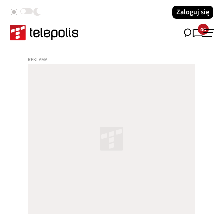
Zaloguj się
46