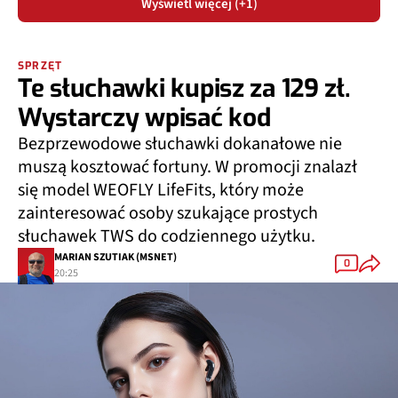
Wyświetl więcej (+1)
SPRZĘT
Te słuchawki kupisz za 129 zł.
Wystarczy wpisać kod
Bezprzewodowe słuchawki dokanałowe nie
muszą kosztować fortuny. W promocji znalazł
się model WEOFLY LifeFits, który może
zainteresować osoby szukające prostych
słuchawek TWS do codziennego użytku.
MARIAN SZUTIAK (MSNET)
0
20:25