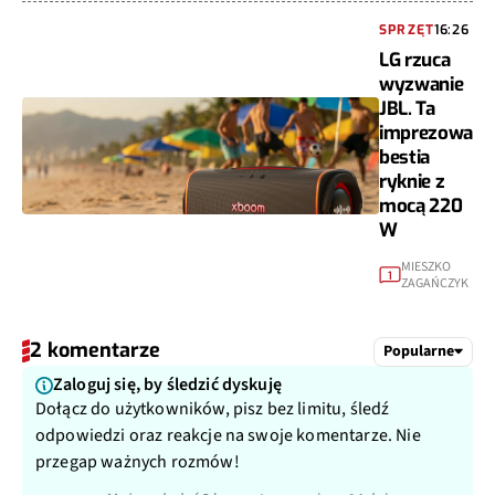
SPRZĘT
16:26
LG rzuca
wyzwanie
JBL. Ta
imprezowa
bestia
ryknie z
mocą 220
W
MIESZKO
1
ZAGAŃCZYK
2 komentarze
Popularne
Zaloguj się, by śledzić dyskuję
Dołącz do użytkowników, pisz bez limitu, śledź
odpowiedzi oraz reakcje na swoje komentarze. Nie
przegap ważnych rozmów!