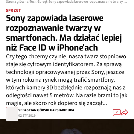
Strona główna
Tech
Sprzęt
Sony zapowiada laserowe rozpoznawanie twarzy w smartfonach. Ma działać lepiej niż Face ID w iPhone'ach
SPRZĘT
Sony zapowiada laserowe
rozpoznawanie twarzy w
smartfonach. Ma działać lepiej
niż Face ID w iPhone'ach
Czy tego chcemy czy nie, nasza twarz stopniowo
staje się cyfrowym identyfikatorem. Za sprawą
technologii opracowywanej przez Sony, jeszcze
w tym roku na rynek mogą trafić smartfony,
których kamery 3D bezbłędnie rozpoznają nas z
odległości nawet 5 metrów. Na razie brzmi to jak
magia, ale skoro rok dopiero się zaczął...
SEBASTIAN GÓRSKI UAPSIABIDUBA
2
02 STY 2019