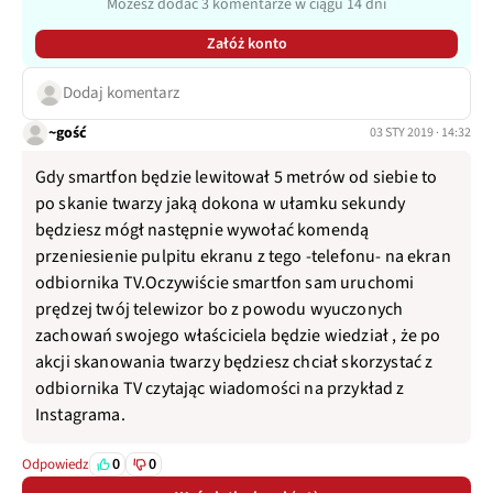
Możesz dodać 3 komentarze w ciągu 14 dni
Załóż konto
Dodaj komentarz
~gość
03 STY 2019 · 14:32
Gdy smartfon będzie lewitował 5 metrów od siebie to
po skanie twarzy jaką dokona w ułamku sekundy
będziesz mógł następnie wywołać komendą
przeniesienie pulpitu ekranu z tego -telefonu- na ekran
odbiornika TV.Oczywiście smartfon sam uruchomi
prędzej twój telewizor bo z powodu wyuczonych
zachowań swojego właściciela będzie wiedział , że po
akcji skanowania twarzy będziesz chciał skorzystać z
odbiornika TV czytając wiadomości na przykład z
Instagrama.
0
0
Odpowiedz