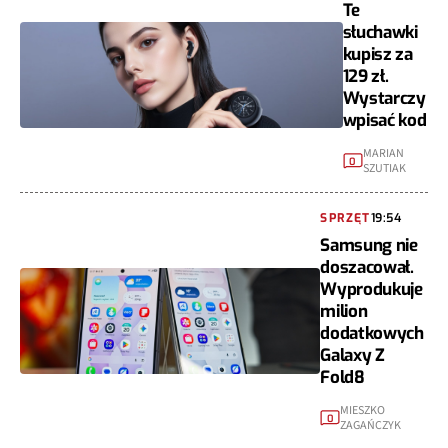
Te
słuchawki
kupisz za
129 zł.
Wystarczy
wpisać kod
MARIAN
0
SZUTIAK
SPRZĘT
19:54
Samsung nie
doszacował.
Wyprodukuje
milion
dodatkowych
Galaxy Z
Fold8
MIESZKO
0
ZAGAŃCZYK