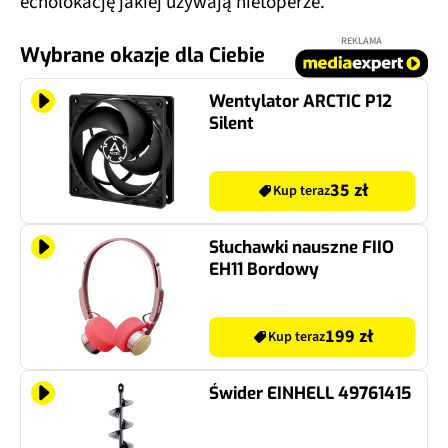
echolokację jakiej używają nietoperze.
REKLAMA
Wybrane okazje dla Ciebie
Wentylator ARCTIC P12
Silent
35 zł
Kup teraz
Słuchawki nauszne FIIO
EH11 Bordowy
199 zł
Kup teraz
Świder EINHELL 49761415