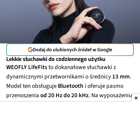
Dodaj do ulubionych źródeł w Google
Lekkie słuchawki do codziennego użytku
WEOFLY LifeFits
to dokanałowe słuchawki z
dynamicznymi przetwornikami o średnicy
13 mm
.
Model ten obsługuje
Bluetooth
i oferuje pasmo
przenoszenia
od 20 Hz do 20 kHz
. Na wyposażeniu
znalazły się również
mikrofony
,
regulacja
głośności
oraz
sterowanie muzyką
.