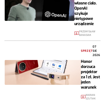
własne ciało.
OpenAI
szykuje
nietypowe
urządzenie
PRZEMYSŁAW
0
BANASIAK
07
SPRZĘT
SIE
2026
Honor
dorzuca
projektor
za 1 zł. Jest
jeden
warunek
MARIAN
0
SZUTIAK