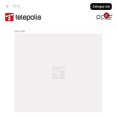
Zaloguj się
33