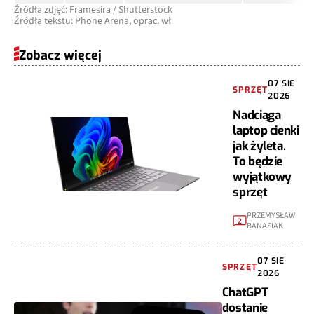
Źródła zdjęć: Framesira / Shutterstock
Źródła tekstu: Phone Arena, oprac. wł
Zobacz więcej
07 SIE
SPRZĘT
2026
Nadciąga
laptop cienki
jak żyleta.
To będzie
wyjątkowy
sprzęt
PRZEMYSŁAW
2
BANASIAK
07 SIE
SPRZĘT
2026
ChatGPT
dostanie