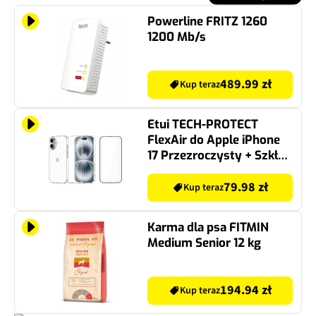
Powerline FRITZ 1260
1200 Mb/s
489.99 zł
Kup teraz
Etui TECH-PROTECT
FlexAir do Apple iPhone
17 Przezroczysty + Szkło
hartowane TECH-
PROTECT Quick Set+ do
79.98 zł
Kup teraz
Apple iPhone 17 (2 szt.)
Karma dla psa FITMIN
Medium Senior 12 kg
194.94 zł
Kup teraz