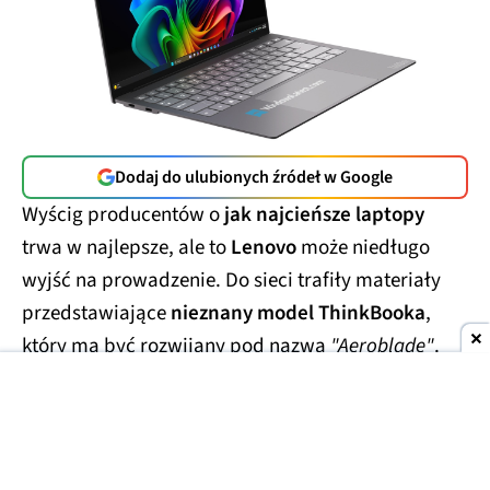
Dodaj do ulubionych źródeł w Google
Wyścig producentów o
jak najcieńsze laptopy
trwa w najlepsze, ale to
Lenovo
może niedługo
wyjść na prowadzenie. Do sieci trafiły materiały
przedstawiające
nieznany model ThinkBooka
,
który ma być rozwijany pod nazwą
"Aeroblade"
.
Jego obudowa wygląda
wręcz absurdalnie
smukło.