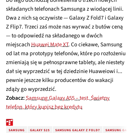
Do tego dochodzą doniesienia o trzech nowych
składanych telefonach Samsunga z wiodącej linii.
Dwa z nich są oczywiste — Galaxy Z Fold7 i Galaxy
Z Flip7. Trzeci zaś może nas wyrwać z butów ceną
— to odpowiedź na składanego w dwóch
miejscach
Huawei Mate XT
. Co ciekawe, Samsung
od lat ma prototypy telefonów, które po rozłożeniu
zmieniają się w pełnosprawne tablety, ale niestety
dał się wyprzedzić w tej dziedzinie Huaweiowi i...
pewnie jeszcze kilku producentów do wakacji
zdąży go wyprzedzić.
Zobacz:
Samsung Galaxy A55 – test. Świetny
telefon, który kupisz bez kredytu
SAMSUNG
GALAXY S25
SAMSUNG GALAXY Z FOLD7
SAMSUNG GALAXY