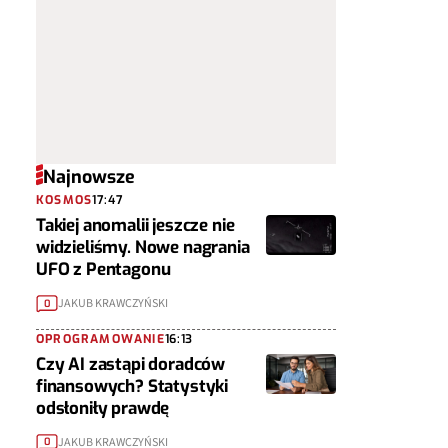
Najnowsze
KOSMOS
17:47
Takiej anomalii jeszcze nie
widzieliśmy. Nowe nagrania
UFO z Pentagonu
JAKUB KRAWCZYŃSKI
0
OPROGRAMOWANIE
16:13
Czy AI zastąpi doradców
finansowych? Statystyki
odsłoniły prawdę
JAKUB KRAWCZYŃSKI
0