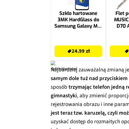
Szkło hartowane
Flet 
3MK HardGlass do
MUSI
Samsung Galaxy M15
D70 A
5G
24.99 zł
499 zł
24.99 zł
Najbardziej zauważalną zmianą j
samym dole tuż nad przyciskiem 
sposób
trzymając telefon jedną 
gimnastyki
, aby zmienić proporcj
rejestrowania obrazu i inne para
jest teraz tzw. karuzelą, czyli m
uzyskać dostęp do rozmaitych opc