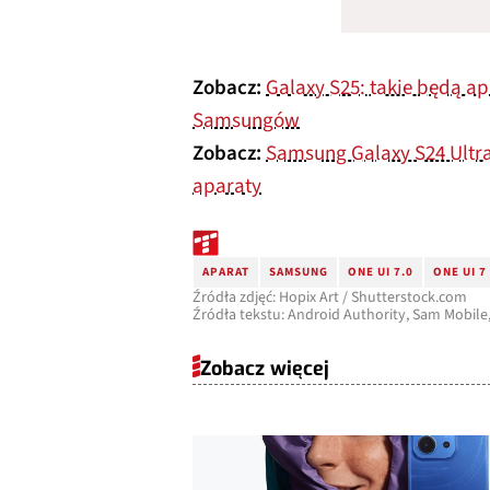
Zobacz:
Galaxy S25: takie będą ap
Samsungów
Zobacz:
Samsung Galaxy S24 Ultra
aparaty
APARAT
SAMSUNG
ONE UI 7.0
ONE UI 
Źródła zdjęć: Hopix Art / Shutterstock.com
Źródła tekstu: Android Authority, Sam Mobile, 
Zobacz więcej