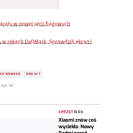
araty w nowej serii flagowych
 w rękach DxOMark. Sprawdzili ekran i
7 CO NOWEGO
ONE UI 7
opr. wł.
SPRZĘT
13:03
Xiaomi znów coś
wyciekło. Nowy