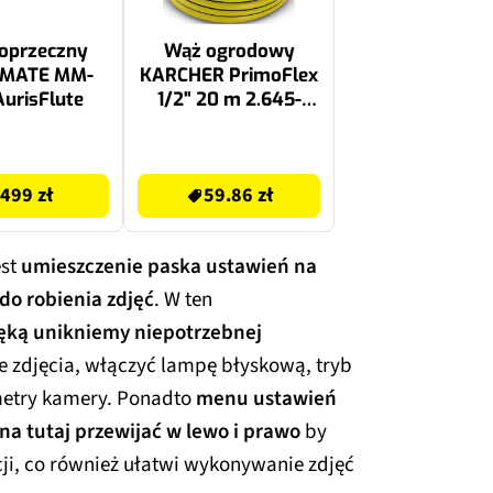
poprzeczny
Wąż ogrodowy
CMATE MM-
KARCHER PrimoFlex
urisFlute
1/2" 20 m 2.645-
138.0
59.86 zł
499 zł
59.86 zł
est
umieszczenie paska ustawień na
do robienia zdjęć
. W ten
ręką unikniemy niepotrzebnej
e zdjęcia, włączyć lampę błyskową, tryb
metry kamery. Ponadto
menu ustawień
ożna tutaj przewijać w lewo i prawo
by
ji, co również ułatwi wykonywanie zdjęć