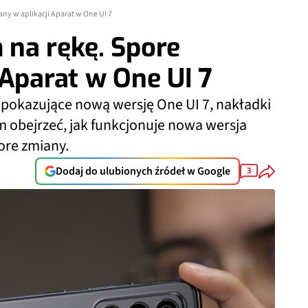
ny w aplikacji Aparat w One UI 7
 na rękę. Spore
 Aparat w One UI 7
e pokazujące nową wersję One UI 7, nakładki
 obejrzeć, jak funkcjonuje nowa wersja
ore zmiany.
Dodaj do ulubionych źródeł w Google
3