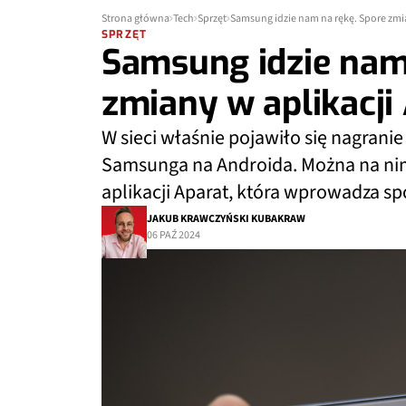
Strona główna
Tech
Sprzęt
Samsung idzie nam na rękę. Spore zmia
SPRZĘT
Samsung idzie nam
zmiany w aplikacji
W sieci właśnie pojawiło się nagrani
Samsunga na Androida. Można na nim
aplikacji Aparat, która wprowadza sp
JAKUB KRAWCZYŃSKI KUBAKRAW
06 PAŹ 2024