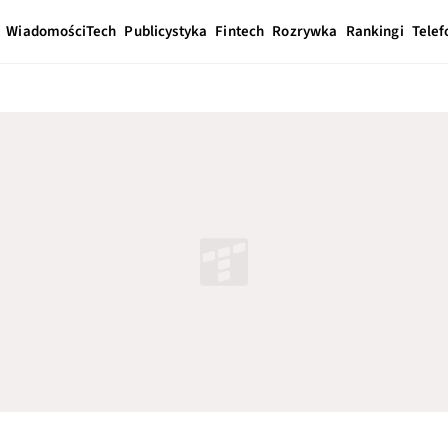
Wiadomości
Tech
Publicystyka
Fintech
Rozrywka
Rankingi
Telef