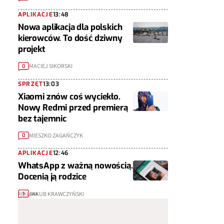
APLIKACJE
13:48
Nowa aplikacja dla polskich
kierowców. To dość dziwny
projekt
MACIEJ SIKORSKI
0
SPRZĘT
13:03
Xiaomi znów coś wyciekło.
Nowy Redmi przed premierą
bez tajemnic
MIESZKO ZAGAŃCZYK
0
APLIKACJE
12:46
WhatsApp z ważną nowością.
Docenią ją rodzice
JAKUB KRAWCZYŃSKI
1