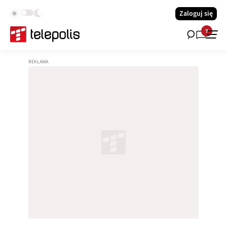
Zaloguj się
7