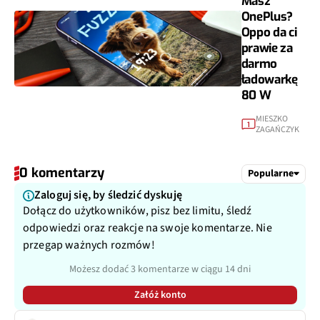
OnePlus?
Oppo da ci
prawie za
darmo
ładowarkę
80 W
MIESZKO
1
ZAGAŃCZYK
0 komentarzy
Popularne
Zaloguj się, by śledzić dyskuję
Dołącz do użytkowników, pisz bez limitu, śledź
odpowiedzi oraz reakcje na swoje komentarze. Nie
przegap ważnych rozmów!
Możesz dodać 3 komentarze w ciągu 14 dni
Załóż konto