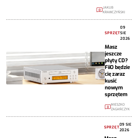
JAKUB
0
KRAWCZYŃSKI
09
SPRZĘT
SIE
2026
Masz
jeszcze
płyty CD?
FiiO będzie
cię zaraz
kusić
nowym
sprzętem
MIESZKO
0
ZAGAŃCZYK
09 SIE
SPRZĘT
2026
Masz