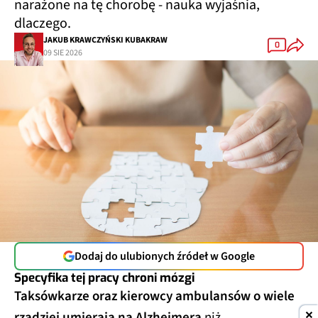
narażone na tę chorobę - nauka wyjaśnia,
dlaczego.
JAKUB KRAWCZYŃSKI KUBAKRAW
0
09 SIE 2026
Dodaj do ulubionych źródeł w Google
Specyfika tej pracy chroni mózgi
Taksówkarze oraz kierowcy ambulansów o wiele
rzadziej umierają na Alzheimera
niż