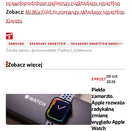
prawdopodobnie najlepszy rozkładany smartfon
Zobacz:
Mi Mix Fold to pierwszy składany smartfon
Xiaomi
SAMSUNG
SKŁADANY SMARTFON
SKŁADANY SMARTFON SAMSUNGA
Źródła tekstu: @chunvn8888 (Twitter), GSMArena
Zobacz więcej
09 SIE
SPRZĘT
2026
Piekło
zamarzło.
Apple rozważa
radykalną
zmianę
wyglądu Apple
Watch