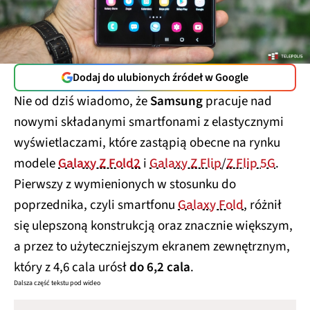
Dodaj do ulubionych źródeł w Google
Nie od dziś wiadomo, że
Samsung
pracuje nad
nowymi składanymi smartfonami z elastycznymi
wyświetlaczami, które zastąpią obecne na rynku
modele
Galaxy Z Fold2
i
Galaxy Z Flip
/
Z Flip 5G
.
Pierwszy z wymienionych w stosunku do
poprzednika, czyli smartfonu
Galaxy Fold
, różnił
się ulepszoną konstrukcją oraz znacznie większym,
a przez to użyteczniejszym ekranem zewnętrznym,
który z 4,6 cala urósł
do 6,2 cala
.
Dalsza część tekstu pod wideo