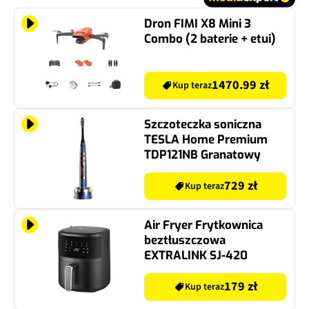
Dron FIMI X8 Mini 3
Combo (2 baterie + etui)
1470.99 zł
Kup teraz
Szczoteczka soniczna
TESLA Home Premium
TDP121NB Granatowy
729 zł
Kup teraz
Air Fryer Frytkownica
beztłuszczowa
EXTRALINK SJ-420
179 zł
Kup teraz