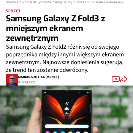
Strona główna
Tech
Sprzęt
Samsung Galaxy Z Fold3 z mniejszym ekranem zewnętrznym
SPRZĘT
Samsung Galaxy Z Fold3 z
mniejszym ekranem
zewnętrznym
Samsung Galaxy Z Fold2 różnił się od swojego
poprzednika między innymi większym ekranem
zewnętrznym. Najnowsze doniesienia sugerują,
że trend ten zostanie odwrócony.
MARIAN SZUTIAK (MSNET)
0
07 KWI 2021