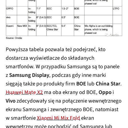
Powyższa tabela pozwala też podejrzeć, kto
dostarcza wyświetlacze do składanych
smartfonów. W przypadku Samsunga są to panele
z
Samsung Display
, podczas gdy inne marki
sięgają także po produkty firm
BOE
lub
China Star
.
Huawei Mate X2
ma oba ekrany od BOE,
Oppo
i
Vivo
zdecydowały się na połączenie wewnętrznego
ekranu Samsunga i zewnętrznego BOE, natomiast
w smartfonie
Xiaomi Mi Mix Fold
ekran
wewnętrzny może pochodzić od Samsunga lub