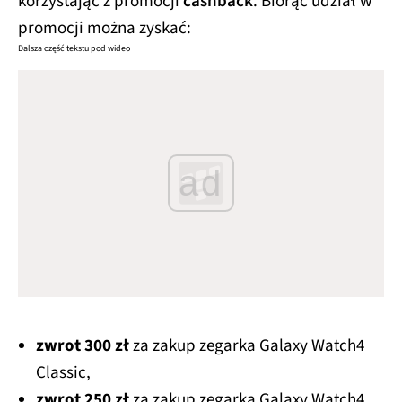
korzystając z promocji
cashback
. Biorąc udział w
promocji można zyskać:
Dalsza część tekstu pod wideo
ad
zwrot 300 zł
za zakup zegarka Galaxy Watch4
Classic,
zwrot 250 zł
za zakup zegarka Galaxy Watch4,