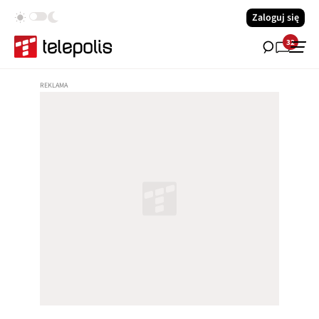
Zaloguj się
32