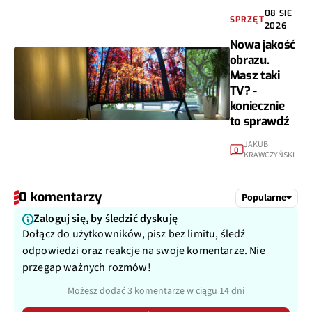
08 SIE
SPRZĘT
2026
Nowa jakość
obrazu.
Masz taki
TV? -
koniecznie
to sprawdź
JAKUB
0
KRAWCZYŃSKI
0 komentarzy
Popularne
Zaloguj się, by śledzić dyskuję
Dołącz do użytkowników, pisz bez limitu, śledź
odpowiedzi oraz reakcje na swoje komentarze. Nie
przegap ważnych rozmów!
Możesz dodać 3 komentarze w ciągu 14 dni