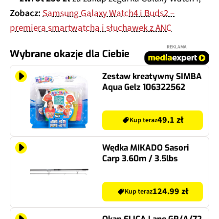
Zobacz:
Samsung Galaxy Watch4 i Buds2 –
premiera smartwatcha i słuchawek z ANC
REKLAMA
Wybrane okazje dla Ciebie
Zestaw kreatywny SIMBA
Aqua Gelz 106322562
49.1 zł
Kup teraz
Wędka MIKADO Sasori
Carp 3.60m / 3.5lbs
124.99 zł
Kup teraz