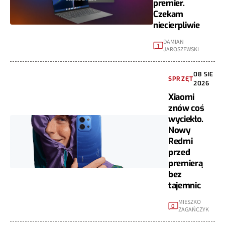
premier.
Czekam
niecierpliwie
DAMIAN
1
JAROSZEWSKI
08 SIE
SPRZĘT
2026
Xiaomi
znów coś
wyciekło.
Nowy
Redmi
przed
premierą
bez
tajemnic
MIESZKO
0
ZAGAŃCZYK