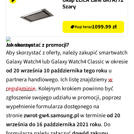
Okap ELICA Lane GR/A/72
Szary
1099.99 zł
Kup teraz
Jak skorzystać z promocji?
Aby skorzystać z oferty, należy zakupić smartwatch
Galaxy Watch4 lub Galaxy Watch4 Classic w okresie
od 20 września 10 października tego roku
u
partnera handlowego. Ich listę znajdziemy
w
regulaminie
. Kolejnym krokiem powinno być
zgłoszenie swojego udziału w promocji, poprzez
wypełnienie formularza dostępnego na
stronie
zwrot-gw4.samsung.pl
w terminie
od 20
września do 16 października 2021 roku
. Do
formularza należy załączyć
dowód zakupu