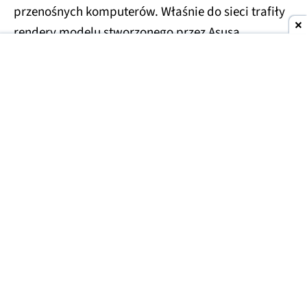
przenośnych komputerów. Właśnie do sieci trafiły
rendery modelu stworzonego przez Asusa.
Asus Googlebook na zdjęciach
Do tej pory pojawiły się już informacje na temat