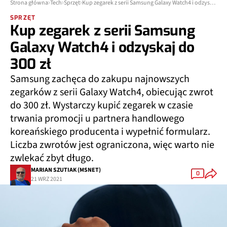
Strona główna
Tech
Sprzęt
Kup zegarek z serii Samsung Galaxy Watch4 i odzyskaj do 300 zł
SPRZĘT
Kup zegarek z serii Samsung
Galaxy Watch4 i odzyskaj do
300 zł
Samsung zachęca do zakupu najnowszych
zegarków z serii Galaxy Watch4, obiecując zwrot
do 300 zł. Wystarczy kupić zegarek w czasie
trwania promocji u partnera handlowego
koreańskiego producenta i wypełnić formularz.
Liczba zwrotów jest ograniczona, więc warto nie
zwlekać zbyt długo.
MARIAN SZUTIAK (MSNET)
0
21 WRZ 2021