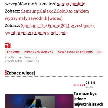
szczegółów można znaleźć
w regulaminie
.
Zobacz:
Samsung Galaxy Z Fold3 to całkiem
wytrzymały zawodnik [wideo]
Zobacz:
Samsung The Frame 2021 w zestawie z
sounbarem w promocyjnej cenie
SAMSUNG
PROMOCJA SAMSUNG
NOWY ZEGAREK SAMSUNG
SAMSUN
Źródła zdjęć: Samsung
Źródła tekstu: Samsung
Zobacz więcej
08 SIE
SPRZĘT
2026
To może być
jedna z
najważniejszych