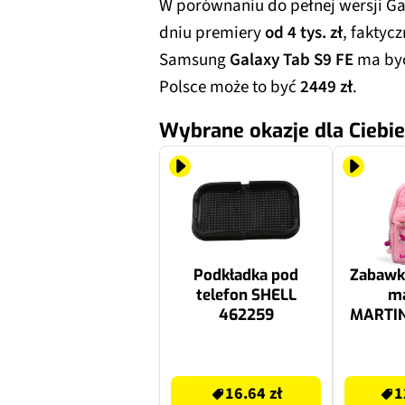
W porównaniu do pełnej wersji Gal
dniu premiery
od 4 tys. zł
, faktycz
Samsung
Galaxy Tab S9 FE
ma być
Polsce może to być
2449 zł
.
Wybrane okazje dla Ciebie
Podkładka pod
Zabawk
telefon SHELL
ma
462259
MARTIN
Duki P
16.64 zł
126.99 zł
16.64 zł
1