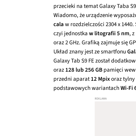
przecieki na temat Galaxy Taba S
Wiadomo, że urządzenie wyposażo
cala
w rozdzielczości 2304 x 1440.
czyi jednostka
w litografii 5 nm
, 
oraz 2 GHz. Grafiką zajmuje się 
Układ znany jest ze smartfonu
Gal
Galaxy Tab S9 FE został dodatk
oraz
128 lub 256 GB
pamięci wewnę
przedni aparat
12 Mpix
oraz tylny
podstawowych wariantach
Wi-Fi 