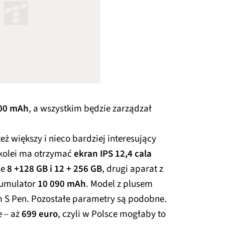
00 mAh
, a wszystkim będzie zarządzał
ż większy i nieco bardziej interesujący
z kolei ma otrzymać
ekran IPS 12,4 cala
we
8 +128 GB i 12 + 256 GB
, drugi aparat z
akumulator
10 090 mAh
. Model z plusem
m S Pen. Pozostałe parametry są podobne.
e – aż
699 euro
, czyli w Polsce mogłaby to