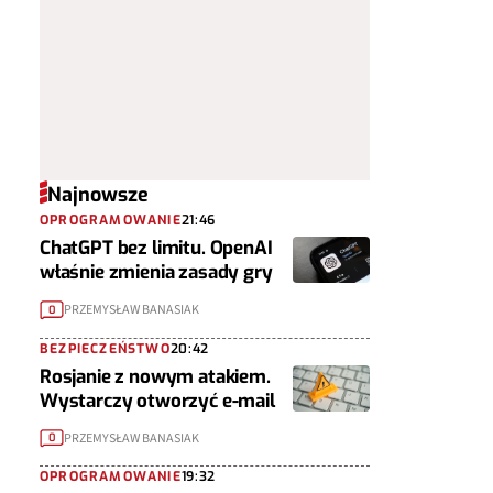
Najnowsze
OPROGRAMOWANIE
21:46
ChatGPT bez limitu. OpenAI
właśnie zmienia zasady gry
PRZEMYSŁAW BANASIAK
0
BEZPIECZEŃSTWO
20:42
Rosjanie z nowym atakiem.
Wystarczy otworzyć e-mail
PRZEMYSŁAW BANASIAK
0
OPROGRAMOWANIE
19:32