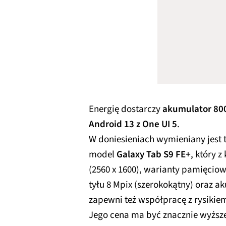
Energię dostarczy
akumulator 80
Android 13 z One UI 5
.
W doniesieniach wymieniany jest te
model
Galaxy Tab S9 FE+
, który 
(2560 x 1600), warianty pamięcio
tyłu 8 Mpix (szerokokątny) oraz 
zapewni też współpracę z rysikie
Jego cena ma być znacznie wyższ