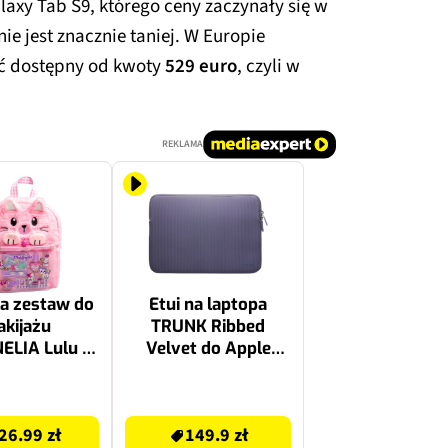
axy Tab S9, którego ceny zaczynały się w
nie jest znacznie taniej. W Europie
 dostępny od kwoty
529 euro
, czyli w
REKLAMA
a zestaw do
Etui na laptopa
kijażu
TRUNK Ribbed
ELIA Lulu &
Velvet do Apple
lecak 85477
MacBook Pro 14 cali
Jagodowy
149.9 zł
26.99 zł
149.9 zł