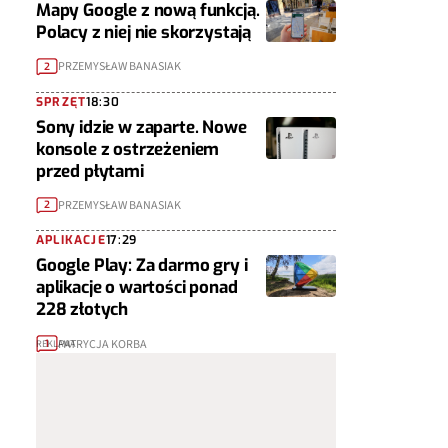
Mapy Google z nową funkcją.
Polacy z niej nie skorzystają
PRZEMYSŁAW BANASIAK
2
SPRZĘT
18:30
Sony idzie w zaparte. Nowe
konsole z ostrzeżeniem
przed płytami
PRZEMYSŁAW BANASIAK
2
APLIKACJE
17:29
Google Play: Za darmo gry i
aplikacje o wartości ponad
228 złotych
PATRYCJA KORBA
1