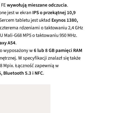
9 FE
wywołują mieszane odczucia
.
ne jest w ekran
IPS o przekątnej 10,9
 Sercem tabletu jest układ
Exynos 1380,
z czterema rdzeniami o taktowaniu 2,4 GHz
GPU Mali-G68 MP5 o taktowaniu 950 MHz.
axy A54
.
owo wyposażony w
6 lub 8 GB pamięci RAM
trznej. W specyfikacji znalazł się także
 8 Mpix. Łączność zapewnią w
6, Bluetooth 5.3 i NFC
.