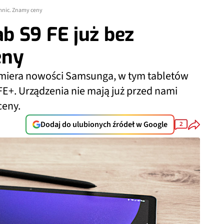
emnic. Znamy ceny
b S9 FE już bez
eny
remiera nowości Samsunga, w tym tabletów
FE+. Urządzenia nie mają już przed nami
ceny.
Dodaj do ulubionych źródeł w Google
2