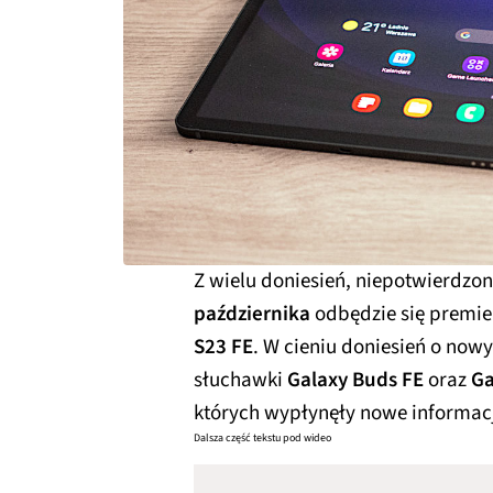
Z wielu doniesień, niepotwierdzo
października
odbędzie się premi
S23 FE
. W cieniu doniesień o now
słuchawki
Galaxy Buds FE
oraz
Ga
których wypłynęły nowe informac
Dalsza część tekstu pod wideo