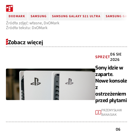
DXOMARK
SAMSUNG
SAMSUNG GALAXY S21 ULTRA
SAMSUNG GALAX
Źródła zdjęć: własne, DxOMark
Źródła tekstu: DxOMark
Zobacz więcej
06 SIE
SPRZĘT
2026
Sony idzie w
zaparte.
Nowe konsole
z
ostrzeżeniem
przed płytami
PRZEMYSŁAW
2
BANASIAK
06