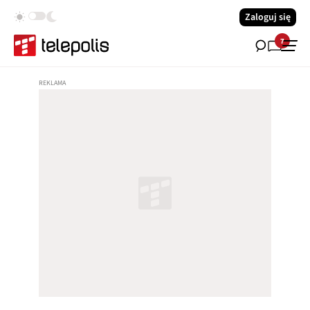
Zaloguj się
7