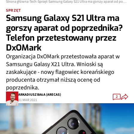
Strona główna
Tech
Sprzęt
Samsung Galaxy S21 Ultra ma gorszy aparat od poprzednika? Telefon przetestowany przez DxOMark
SPRZĘT
Samsung Galaxy S21 Ultra ma
gorszy aparat od poprzednika?
Telefon przetestowany przez
DxOMark
Organizacja DxOMark przetestowała aparat w
Samsungu Galasy X21 Ultra. Wnioski są
zaskakujące - nowy flagowiec koreańskiego
producenta otrzymał niższą ocenę od
poprzednika.
ARKADIUSZ BAŁA (ARECAS)
2
01 MAR 2021