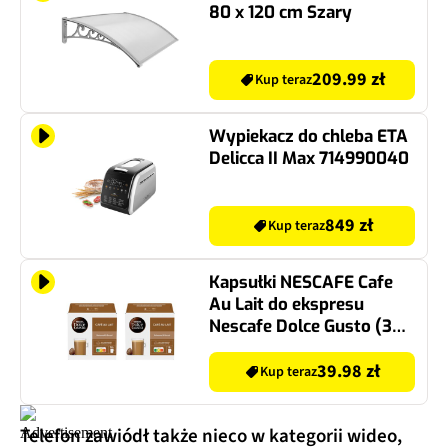
80 x 120 cm Szary
209.99 zł
Kup teraz
Wypiekacz do chleba ETA
Delicca II Max 714990040
849 zł
Kup teraz
Kapsułki NESCAFE Cafe
Au Lait do ekspresu
Nescafe Dolce Gusto (32
szt.)
39.98 zł
Kup teraz
Telefon zawiódł także nieco w kategorii wideo,