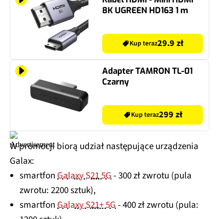
8K UGREEN HD163 1 m
29.9 zł
Kup teraz
Adapter TAMRON TL-01
Czarny
299 zł
Kup teraz
W promocji biorą udział następujące urządzenia
Galax:
smartfon
Galaxy S21 5G
- 300 zł zwrotu (pula
zwrotu: 2200 sztuk),
smartfon
Galaxy S21+ 5G
- 400 zł zwrotu (pula: