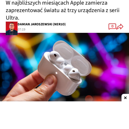
W najbliższych miesiącach Apple zamierza
zaprezentować światu aż trzy urządzenia z serii
Ultra.
DAMIAN JAROSZEWSKI (NER1O)
0
07:19
Dodaj do ulubionych źródeł w Google
Nie jest tajemnicą, że Apple szykuje całkowicie