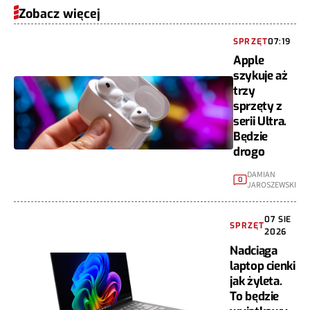
Zobacz więcej
SPRZĘT
07:19
Apple
szykuje aż
trzy
sprzęty z
serii Ultra.
Będzie
drogo
DAMIAN
0
JAROSZEWSKI
07 SIE
SPRZĘT
2026
Nadciąga
laptop cienki
jak żyleta.
To będzie