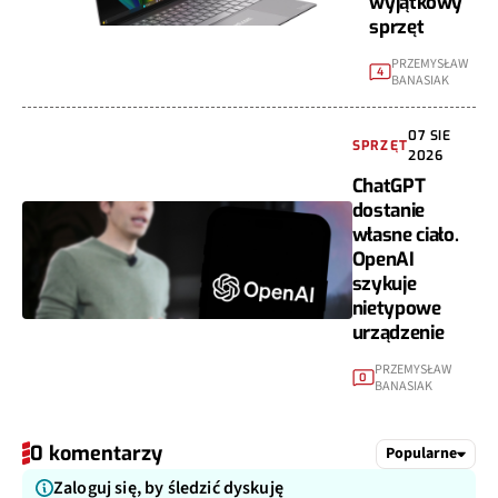
wyjątkowy
sprzęt
PRZEMYSŁAW
4
BANASIAK
07 SIE
SPRZĘT
2026
ChatGPT
dostanie
własne ciało.
OpenAI
szykuje
nietypowe
urządzenie
PRZEMYSŁAW
0
BANASIAK
0 komentarzy
Popularne
Zaloguj się, by śledzić dyskuję