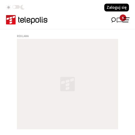
Zaloguj się
9