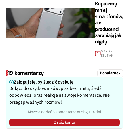
Kupujemy
mniej
smartfonów,
ale
producenci
zarabiają jak
nigdy
MARIAN
0
SZUTIAK
19 komentarzy
Popularne
Zaloguj się, by śledzić dyskuję
Dołącz do użytkowników, pisz bez limitu, śledź
odpowiedzi oraz reakcje na swoje komentarze. Nie
przegap ważnych rozmów!
Możesz dodać 3 komentarze w ciągu 14 dni
Załóż konto