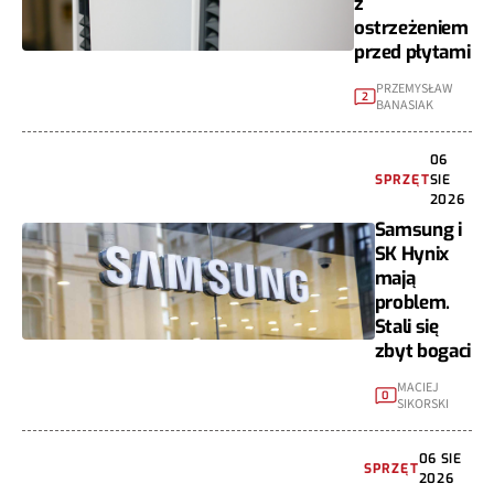
z
ostrzeżeniem
przed płytami
PRZEMYSŁAW
2
BANASIAK
06
SPRZĘT
SIE
2026
Samsung i
SK Hynix
mają
problem.
Stali się
zbyt bogaci
MACIEJ
0
SIKORSKI
06 SIE
SPRZĘT
2026