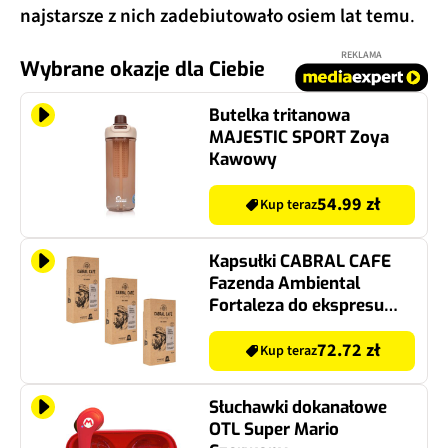
najstarsze z nich zadebiutowało osiem lat temu
.
REKLAMA
Wybrane okazje dla Ciebie
Butelka tritanowa
MAJESTIC SPORT Zoya
Kawowy
54.99 zł
Kup teraz
Kapsułki CABRAL CAFE
Fazenda Ambiental
Fortaleza do ekspresu
Nespresso (30 szt.)
72.72 zł
Kup teraz
Słuchawki dokanałowe
OTL Super Mario