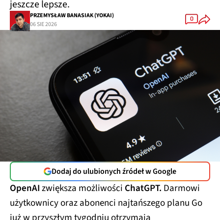
jeszcze lepsze.
PRZEMYSŁAW BANASIAK (YOKAI)
0
06 SIE 2026
Dodaj do ulubionych źródeł w Google
OpenAI
zwiększa możliwości
ChatGPT.
Darmowi
użytkownicy oraz abonenci najtańszego planu Go
już w przyszłym tygodniu otrzymają