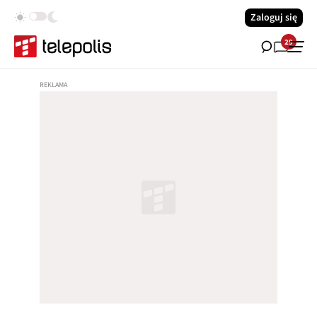
Zaloguj się
29