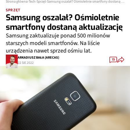
Strona główna
Tech
Sprzęt
Samsung oszalał? Ośmioletnie smartfony dostaną aktualizację
SPRZĘT
Samsung oszalał? Ośmioletnie
smartfony dostaną aktualizację
Samsung zaktualizuje ponad 500 milionów
starszych modeli smartfonów. Na liście
urządzenia nawet sprzed ośmiu lat.
ARKADIUSZ BAŁA (ARECAS)
19
22 SIE 2022