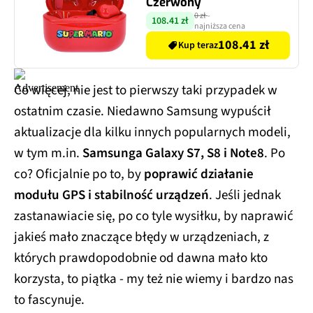
Czerwony
0 zł
-
108.41 zł
najniższa cena
108.41 zł
Kup teraz
Co więcej, nie jest to pierwszy taki przypadek w
ostatnim czasie. Niedawno Samsung wypuścił
aktualizacje dla kilku innych popularnych modeli,
w tym m.in.
Samsunga Galaxy S7, S8 i Note8
. Po
co? Oficjalnie po to, by
poprawić działanie
modułu GPS i stabilność urządzeń
. Jeśli jednak
zastanawiacie się, po co tyle wysiłku, by naprawić
jakieś mało znaczące błędy w urządzeniach, z
których prawdopodobnie od dawna mało kto
korzysta, to piątka - my też nie wiemy i bardzo nas
to fascynuje.