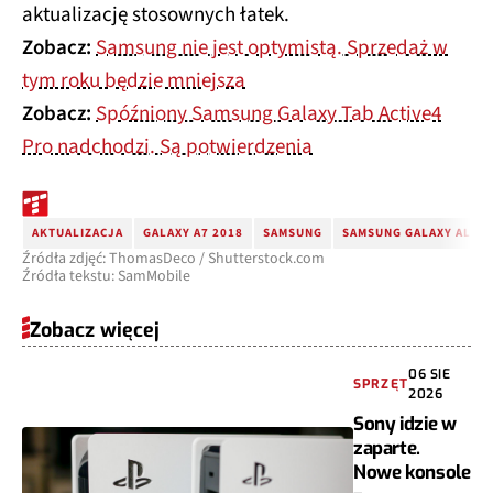
aktualizację stosownych łatek.
Zobacz:
Samsung nie jest optymistą. Sprzedaż w
tym roku będzie mniejsza
Zobacz:
Spóźniony Samsung Galaxy Tab Active4
Pro nadchodzi. Są potwierdzenia
AKTUALIZACJA
GALAXY A7 2018
SAMSUNG
SAMSUNG GALAXY ALPH
Źródła zdjęć: ThomasDeco / Shutterstock.com
Źródła tekstu: SamMobile
Zobacz więcej
06 SIE
SPRZĘT
2026
Sony idzie w
zaparte.
Nowe konsole