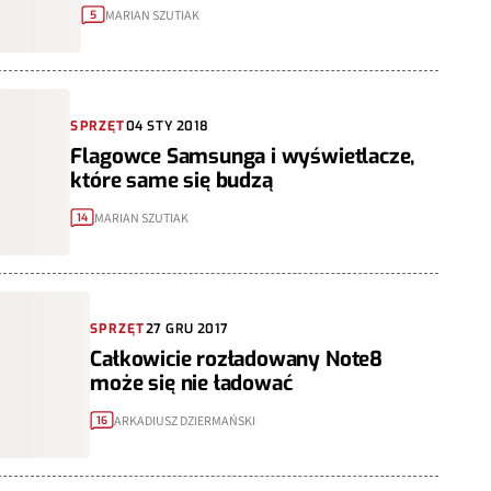
MARIAN SZUTIAK
5
SPRZĘT
04 STY 2018
Flagowce Samsunga i wyświetlacze,
które same się budzą
MARIAN SZUTIAK
14
SPRZĘT
27 GRU 2017
Całkowicie rozładowany Note8
może się nie ładować
ARKADIUSZ DZIERMAŃSKI
16