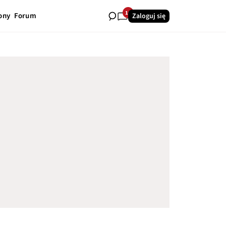
16
ony
Forum
Zaloguj się