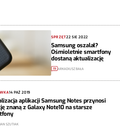
SPRZĘT
22 SIE 2022
Samsung oszalał?
Ośmioletnie smartfony
dostaną aktualizację
ARKADIUSZ BAŁA
19
YWKA
14 PAŹ 2019
lizacja aplikacji Samsung Notes przynosi
ję znaną z Galaxy Note10 na starsze
tfony
IAN SZUTIAK