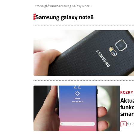
Strona główna
Samsung Galaxy Note8
Samsung galaxy note8
ROZR
Aktua
funkc
smar
MAR
4