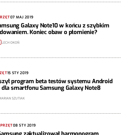
PRZĘT
07 MAJ 2019
amsung Galaxy Note10 w końcu z szybkim
adowaniem. Koniec obaw o płomienie?
LECH OKOŃ
ZĘT
15 STY 2019
szył program beta testów systemu Android
e dla smartfonu Samsung Galaxy Note8
MARIAN SZUTIAK
SPRZĘT
08 STY 2019
Samsung zaktualizował harmonogram