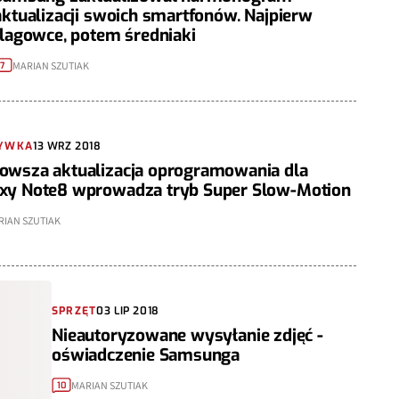
aktualizacji swoich smartfonów. Najpierw
flagowce, potem średniaki
MARIAN SZUTIAK
7
YWKA
13 WRZ 2018
owsza aktualizacja oprogramowania dla
xy Note8 wprowadza tryb Super Slow-Motion
RIAN SZUTIAK
SPRZĘT
03 LIP 2018
Nieautoryzowane wysyłanie zdjęć -
oświadczenie Samsunga
MARIAN SZUTIAK
10