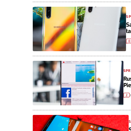
S
S
ł
0
SPR
Ru
Pi
2