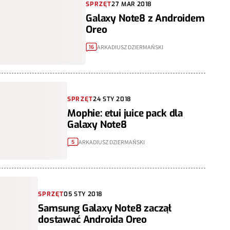
SPRZĘT
27 MAR 2018
Galaxy Note8 z Androidem
Oreo
ARKADIUSZ DZIERMAŃSKI
16
SPRZĘT
24 STY 2018
Mophie: etui juice pack dla
Galaxy Note8
ARKADIUSZ DZIERMAŃSKI
5
SPRZĘT
05 STY 2018
Samsung Galaxy Note8 zaczął
dostawać Androida Oreo