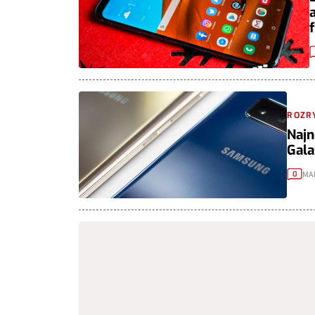
ROZR
Najn
Gala
MA
0