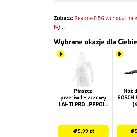
Zobacz:
Realme 8 5G wchodzi na k
tył...
Wybrane okazje dla Ciebie
Płaszcz
Nóż d
przeciwdeszczowy
BOSCH 
LAHTI PRO LPPP01U
(
Uniwersalny
9.99 zł
99.99 zł
9.99 zł