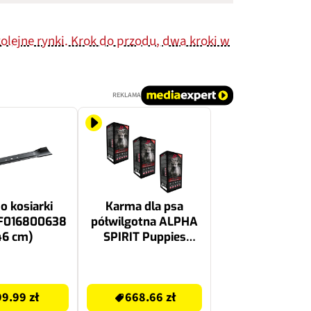
olejne rynki. Krok do przodu, dwa kroki w
REKLAMA
o kosiarki
Karma dla psa
F016800638
półwilgotna ALPHA
46 cm)
SPIRIT Puppies
Indyk z rybą (135 x
210 g)
668.66 zł
99.99 zł
668.66 zł