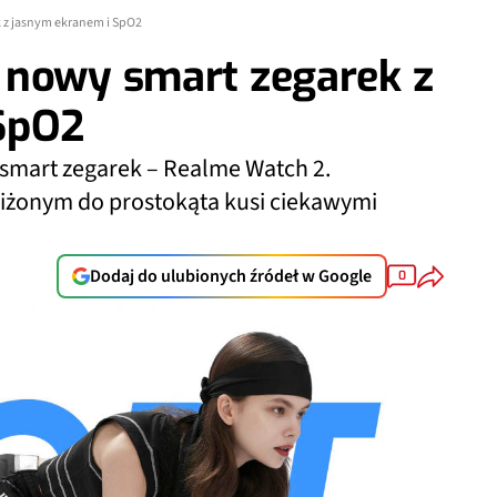
 z jasnym ekranem i SpO2
 nowy smart zegarek z
SpO2
smart zegarek – Realme Watch 2.
bliżonym do prostokąta kusi ciekawymi
Dodaj do ulubionych źródeł w Google
0