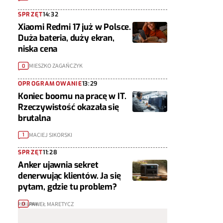
SPRZĘT
14:32
Xiaomi Redmi 17 już w Polsce.
Duża bateria, duży ekran,
niska cena
MIESZKO ZAGAŃCZYK
0
OPROGRAMOWANIE
13:29
Koniec boomu na pracę w IT.
Rzeczywistość okazała się
brutalna
MACIEJ SIKORSKI
1
SPRZĘT
11:28
Anker ujawnia sekret
denerwując klientów. Ja się
pytam, gdzie tu problem?
PAWEŁ MARETYCZ
0