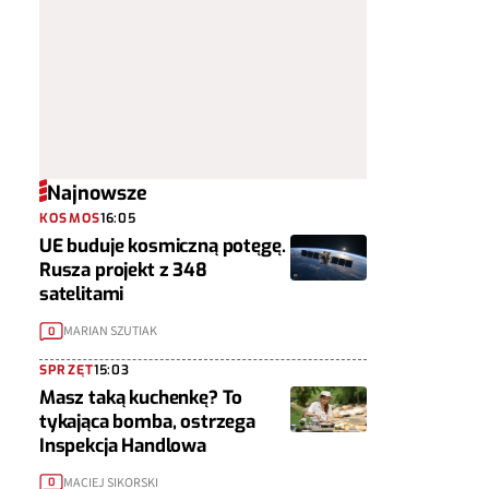
Najnowsze
KOSMOS
16:05
UE buduje kosmiczną potęgę.
Rusza projekt z 348
satelitami
MARIAN SZUTIAK
0
SPRZĘT
15:03
Masz taką kuchenkę? To
tykająca bomba, ostrzega
Inspekcja Handlowa
MACIEJ SIKORSKI
0