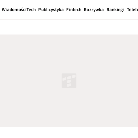
Wiadomości
Tech
Publicystyka
Fintech
Rozrywka
Rankingi
Telef