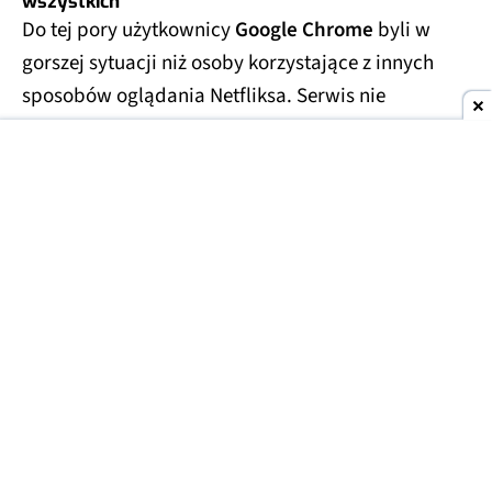
wszystkich
Do tej pory użytkownicy
Google Chrome
byli w
gorszej sytuacji niż osoby korzystające z innych
sposobów oglądania Netfliksa. Serwis nie
pozwalał na odtwarzanie materiałów w
rozdzielczości
Ultra HD
w tej przeglądarce. Teraz
to się zmienia.