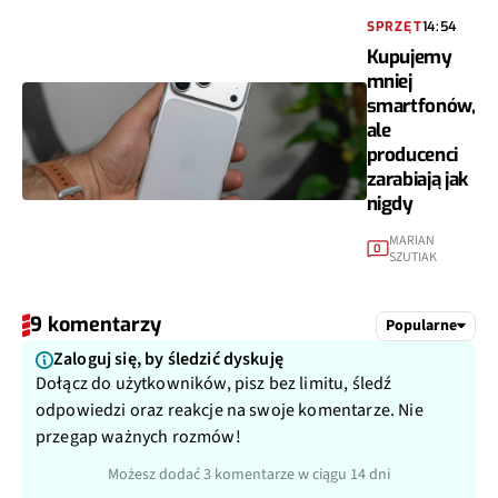
SPRZĘT
14:54
Kupujemy
mniej
smartfonów,
ale
producenci
zarabiają jak
nigdy
MARIAN
0
SZUTIAK
9 komentarzy
Popularne
Zaloguj się, by śledzić dyskuję
Dołącz do użytkowników, pisz bez limitu, śledź
odpowiedzi oraz reakcje na swoje komentarze. Nie
przegap ważnych rozmów!
Możesz dodać 3 komentarze w ciągu 14 dni