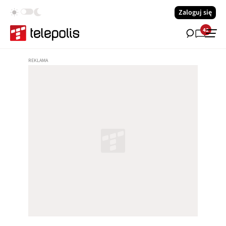
Zaloguj się
42