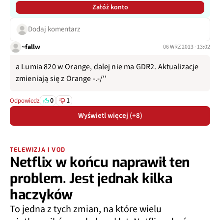
Załóż konto
Dodaj komentarz
~fallw
06 WRZ 2013 · 13:02
a Lumia 820 w Orange, dalej nie ma GDR2. Aktualizacje
zmieniają się z Orange -.-/''
0
1
Odpowiedz
Wyświetl więcej (+8)
TELEWIZJA I VOD
Netflix w końcu naprawił ten
problem. Jest jednak kilka
haczyków
To jedna z tych zmian, na które wielu