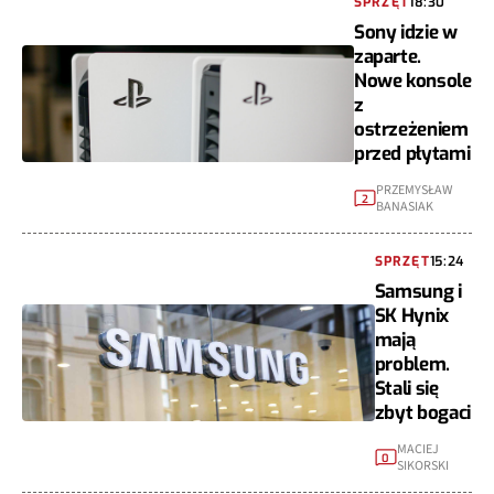
SPRZĘT
18:30
Sony idzie w
zaparte.
Nowe konsole
z
ostrzeżeniem
przed płytami
PRZEMYSŁAW
2
BANASIAK
SPRZĘT
15:24
Samsung i
SK Hynix
mają
problem.
Stali się
zbyt bogaci
MACIEJ
0
SIKORSKI