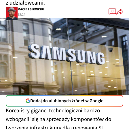
z udziałowcami.
MACIEJ SIKORSKI
0
15:24
Dodaj do ulubionych źródeł w Google
Koreańscy giganci technologiczni bardzo
wzbogacili się na sprzedaży komponentów do
tworzenia infrastruktury dla trenowania SI.