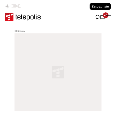
Zaloguj się
40