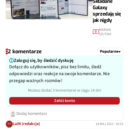
Składane
Galaxy
sprzedają się
jak nigdy
MARIAN
0
SZUTIAK
2 komentarze
Popularne
Zaloguj się, by śledzić dyskuję
Dołącz do użytkowników, pisz bez limitu, śledź
odpowiedzi oraz reakcje na swoje komentarze. Nie
przegap ważnych rozmów!
Możesz dodać 3 komentarze w ciągu 14 dni
Załóż konto
Dodaj komentarz
LuiN (redakcja)
18 MAJ 2023 · 18:53