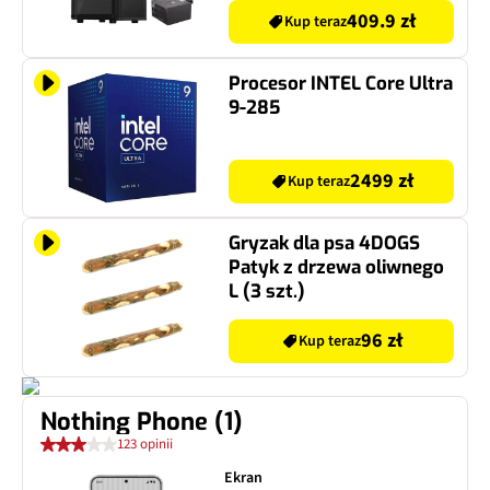
409.9 zł
Kup teraz
Procesor INTEL Core Ultra
9-285
2499 zł
Kup teraz
Gryzak dla psa 4DOGS
Patyk z drzewa oliwnego
L (3 szt.)
96 zł
Kup teraz
Nothing Phone (1)
123 opinii
Ekran