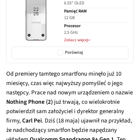
6.55" OLED
Pamięć RAM
12 GB
Procesor
2.5 GHz
Zobacz więcej
Porównaj
Od premiery tamtego smartfonu minęło już 10
miesięcy, czas więc najwyższy pomyśleć o jego
następcy. Prace nad nowym urządzeniem o nazwie
Nothing Phone (2)
już trwają, co wielokrotnie
potwierdził sam założyciel i dyrektor generalny
firmy,
Carl Pei
. Dziś (18 maja) ujawnił na przykład,
że nadchodzący smartfon będzie napędzany
układem
Qualcomm Snapdragon 8+ Gen 1
. Ten