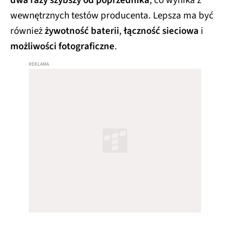
dwa razy szybszy od poprzednika
, co wynika z
wewnętrznych testów producenta. Lepsza ma być
również
żywotność baterii
,
łączność sieciowa
i
możliwości fotograficzne
.