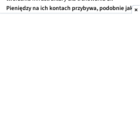
Pieniędzy na ich kontach przybywa, podobnie jak
pytań o powody gromadzenia gotówki.
Giganci z Korei gromadzą pieniądze na kontach