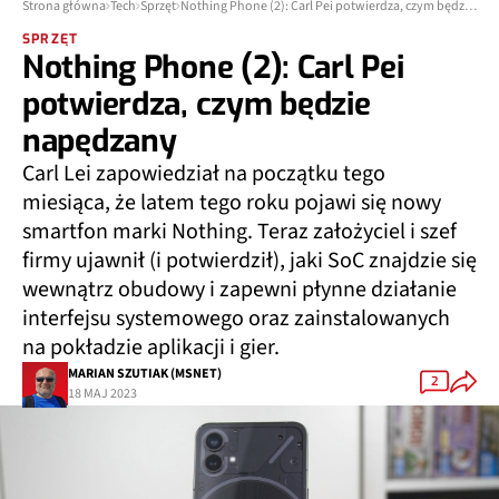
Strona główna
Tech
Sprzęt
Nothing Phone (2): Carl Pei potwierdza, czym będzie napędzany
SPRZĘT
Nothing Phone (2): Carl Pei
potwierdza, czym będzie
napędzany
Carl Lei zapowiedział na początku tego
miesiąca, że latem tego roku pojawi się nowy
smartfon marki Nothing. Teraz założyciel i szef
firmy ujawnił (i potwierdził), jaki SoC znajdzie się
wewnątrz obudowy i zapewni płynne działanie
interfejsu systemowego oraz zainstalowanych
na pokładzie aplikacji i gier.
MARIAN SZUTIAK (MSNET)
2
18 MAJ 2023