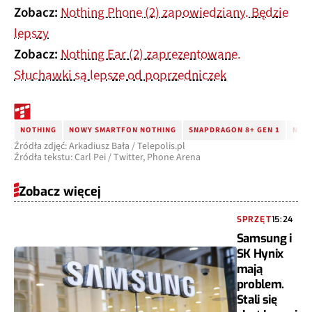
Zobacz:
Nothing Phone (2) zapowiedziany. Będzie
lepszy
Zobacz:
Nothing Ear (2) zaprezentowane.
Słuchawki są lepsze od poprzedniczek
NOTHING
NOWY SMARTFON NOTHING
SNAPDRAGON 8+ GEN 1
NOTH
Źródła zdjęć: Arkadiusz Bała / Telepolis.pl
Źródła tekstu: Carl Pei / Twitter, Phone Arena
Zobacz więcej
SPRZĘT
15:24
Samsung i
SK Hynix
mają
problem.
Stali się