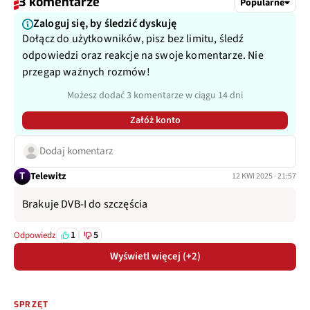
3 komentarze
Popularne
Zaloguj się, by śledzić dyskuję
Dołącz do użytkowników, pisz bez limitu, śledź
odpowiedzi oraz reakcje na swoje komentarze. Nie
przegap ważnych rozmów!
Możesz dodać 3 komentarze w ciągu 14 dni
Załóż konto
Dodaj komentarz
T
Telewitz
12 KWI 2025 · 21:57
Brakuje DVB-I do szczęścia
1
5
Odpowiedz
Wyświetl więcej (+2)
SPRZĘT