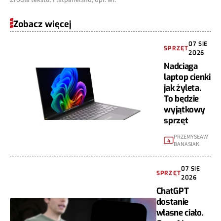
Źródła tekstu: Flatpanelshd, opr. wł.
Zobacz więcej
07 SIE
SPRZĘT
2026
Nadciąga
laptop cienki
jak żyleta.
To będzie
wyjątkowy
sprzęt
PRZEMYSŁAW
4
BANASIAK
07 SIE
SPRZĘT
2026
ChatGPT
dostanie
własne ciało.