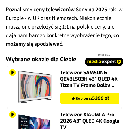
Poznaliśmy
ceny telewizorów Sony na 2025 rok
, w
Europie - w UK oraz Niemczech. Niekoniecznie
muszą one przełożyć się 1:1 na polskie ceny, ale
dają nam bardzo konkretne wyobrażenie tego,
co
możemy się spodziewać
.
REKLAMA
Wybrane okazje dla Ciebie
Telewizor SAMSUNG
QE43LS03H 43" QLED 4K
Tizen TV Frame Dolby
Atmos HDMI 2.1
5399 zł
Kup teraz
Telewizor XIAOMI A Pro
2026 43" QLED 4K Google
TV