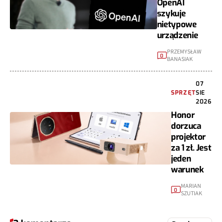
OpenAI
szykuje
nietypowe
urządzenie
PRZEMYSŁAW
0
BANASIAK
07
SPRZĘT
SIE
2026
Honor
dorzuca
projektor
za 1 zł. Jest
jeden
warunek
MARIAN
0
SZUTIAK