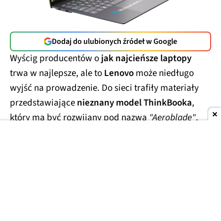
Dodaj do ulubionych źródeł w Google
Wyścig producentów o
jak najcieńsze laptopy
trwa w najlepsze, ale to
Lenovo
może niedługo
wyjść na prowadzenie. Do sieci trafiły materiały
przedstawiające
nieznany model ThinkBooka
,
który ma być rozwijany pod nazwą
"Aeroblade"
.
Jego obudowa wygląda
wręcz absurdalnie
smukło.