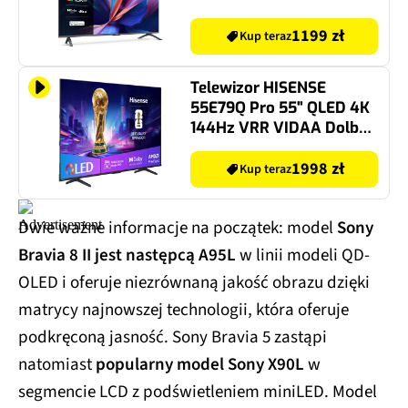
1199 zł
Kup teraz
Telewizor HISENSE
55E79Q Pro 55" QLED 4K
144Hz VRR VIDAA Dolby
Vision Dolby Atmos HDMI
2.1
1998 zł
Kup teraz
Dwie ważne informacje na początek: model
Sony
Bravia 8 II jest następcą A95L
w linii modeli QD-
OLED i oferuje niezrównaną jakość obrazu dzięki
matrycy najnowszej technologii, która oferuje
podkręconą jasność. Sony Bravia 5 zastąpi
natomiast
popularny model Sony X90L
w
segmencie LCD z podświetleniem miniLED. Model