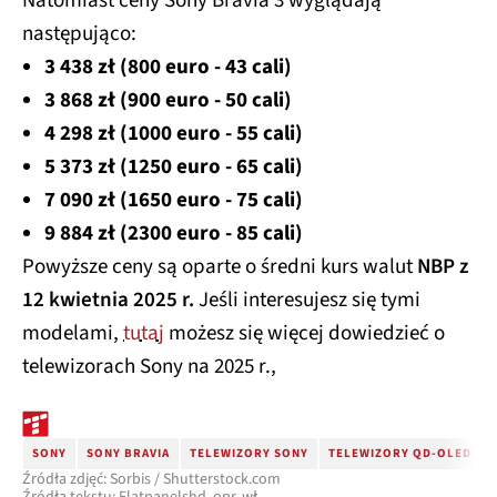
Natomiast ceny Sony Bravia 3 wyglądają
następująco:
3 438 zł (800 euro - 43 cali)
3 868 zł (900 euro - 50 cali)
4 298 zł (1000 euro - 55 cali)
5 373 zł (1250 euro - 65 cali)
7 090 zł (1650 euro - 75 cali)
9 884 zł (2300 euro - 85 cali)
Powyższe ceny są oparte o średni kurs walut
NBP z
12 kwietnia 2025 r.
Jeśli interesujesz się tymi
modelami,
tutaj
możesz się więcej dowiedzieć o
telewizorach Sony na 2025 r.,
SONY
SONY BRAVIA
TELEWIZORY SONY
TELEWIZORY QD-OLED
Źródła zdjęć: Sorbis / Shutterstock.com