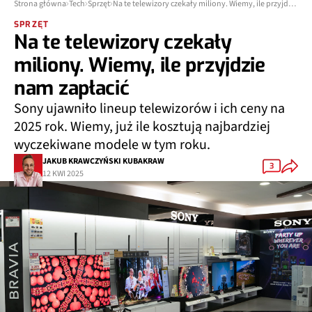
Strona główna
Tech
Sprzęt
Na te telewizory czekały miliony. Wiemy, ile przyjdzie nam zapłacić
SPRZĘT
Na te telewizory czekały
miliony. Wiemy, ile przyjdzie
nam zapłacić
Sony ujawniło lineup telewizorów i ich ceny na
2025 rok. Wiemy, już ile kosztują najbardziej
wyczekiwane modele w tym roku.
JAKUB KRAWCZYŃSKI KUBAKRAW
3
12 KWI 2025