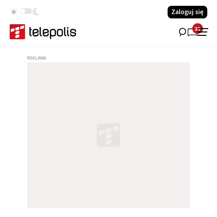
Zaloguj się
23