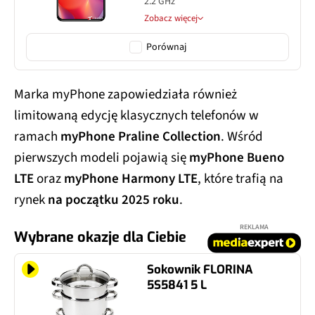
2.2 GHz
Zobacz więcej
Porównaj
Marka myPhone zapowiedziała również
limitowaną edycję klasycznych telefonów w
ramach
myPhone Praline Collection
. Wśród
pierwszych modeli pojawią się
myPhone Bueno
LTE
oraz
myPhone Harmony LTE
, które trafią na
rynek
na początku 2025 roku
.
REKLAMA
Wybrane okazje dla Ciebie
Sokownik FLORINA
5S5841 5 L