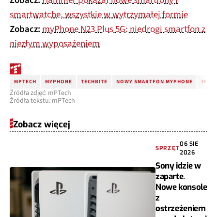
Zobacz:
Hammer pokazał nowe smartfony i
smartwatche, wszystkie w wytrzymałej formie
Zobacz:
myPhone N23 Plus 5G: niedrogi smartfon z
niezłym wyposażeniem
MPTECH
MYPHONE
TECHBITE
NOWY SMARTFON MYPHONE
IFA 2
Źródła zdjęć: mPTech
Źródła tekstu: mPTech
Zobacz więcej
06 SIE
SPRZĘT
2026
Sony idzie w
zaparte.
Nowe konsole
z
ostrzeżeniem