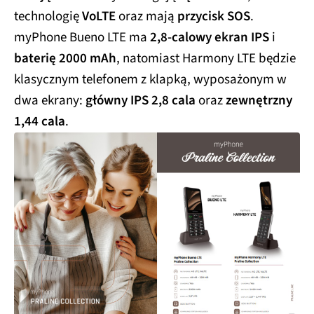
technologię
VoLTE
oraz mają
przycisk SOS
.
myPhone Bueno LTE ma
2,8-calowy ekran IPS
i
baterię 2000 mAh
, natomiast Harmony LTE będzie
klasycznym telefonem z klapką, wyposażonym w
dwa ekrany:
główny IPS 2,8 cala
oraz
zewnętrzny
1,44 cala
.