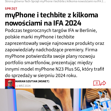
Strona główna
Tech
Sprzęt
myPhone i techbite z kilkoma nowościami na IFA 2024
SPRZĘT
myPhone i techbite z kilkoma
nowościami na IFA 2024
Podczas tegorocznych targów IFA w Berlinie,
polskie marki myPhone i techbite
zaprezentowały swoje najnowsze produkty oraz
zapowiedziały nadchodzące premiery. Firma
myPhone potwierdziła swoje plany rozwoju
portfolio smartfonów, prezentując między
innymi model myPhone N23 Plus 5G, który trafił
do sprzedaży w sierpniu 2024 roku.
MARIAN SZUTIAK (MSNET)
0
11 WRZ 2024