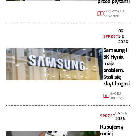
przed płytami
PRZEMYSŁAW
2
BANASIAK
06
SPRZĘT
SIE
2026
Samsung i
SK Hynix
mają
problem.
Stali się
zbyt bogaci
MACIEJ
0
SIKORSKI
06 SIE
SPRZĘT
2026
Kupujemy
mniej