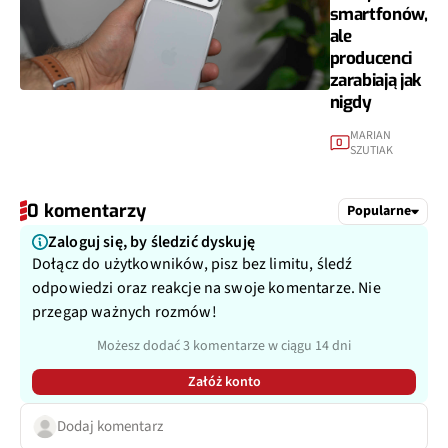
smartfonów,
ale
producenci
zarabiają jak
nigdy
MARIAN
0
SZUTIAK
0 komentarzy
Popularne
Zaloguj się, by śledzić dyskuję
Dołącz do użytkowników, pisz bez limitu, śledź
odpowiedzi oraz reakcje na swoje komentarze. Nie
przegap ważnych rozmów!
Możesz dodać 3 komentarze w ciągu 14 dni
Załóż konto
Dodaj komentarz