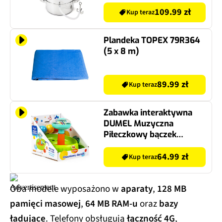
109.99 zł
Kup teraz
Plandeka TOPEX 79R364
(5 x 8 m)
89.99 zł
Kup teraz
Zabawka interaktywna
DUMEL Muzyczna
Piłeczkowy bączek
DD30812
64.99 zł
Kup teraz
Oba modele wyposażono w
aparaty
,
128 MB
pamięci masowej
,
64 MB RAM-u
oraz
bazy
ładujące
. Telefony obsługują
łączność 4G
,