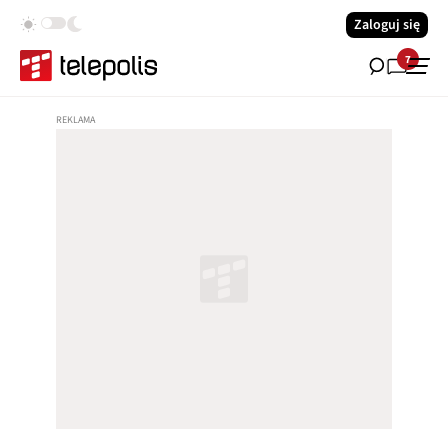
Zaloguj się
7