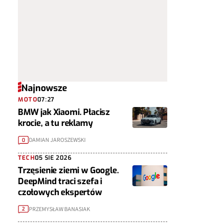
Najnowsze
MOTO
07:27
BMW jak Xiaomi. Płacisz
krocie, a tu reklamy
DAMIAN JAROSZEWSKI
0
TECH
05 SIE 2026
Trzęsienie ziemi w Google.
DeepMind traci szefa i
czołowych ekspertów
PRZEMYSŁAW BANASIAK
2