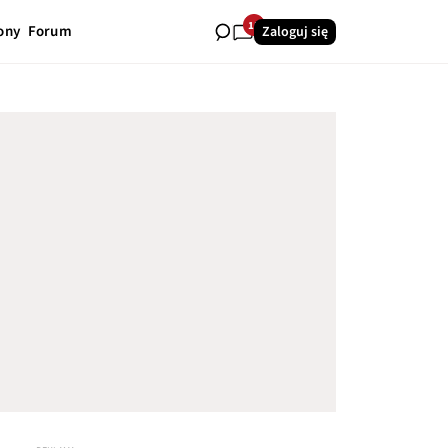
15
ony
Forum
Zaloguj się