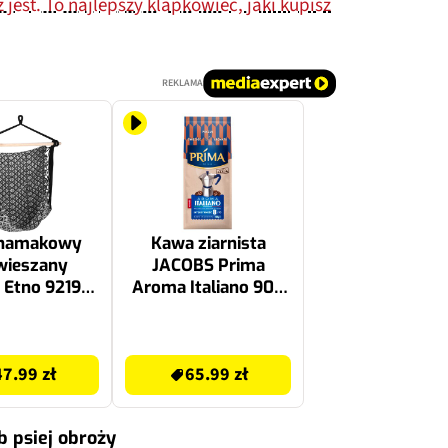
 jest. To najlepszy klapkowiec, jaki kupisz
REKLAMA
 hamakowy
Kawa ziarnista
wieszany
JACOBS Prima
Etno 921916
Aroma Italiano 900
no-biały
g
65.99 zł
47.99 zł
65.99 zł
b psiej obroży