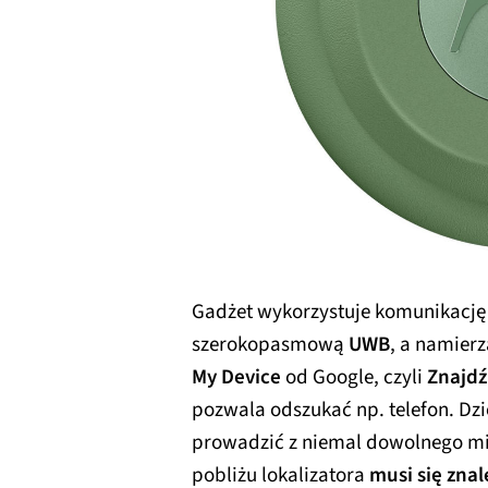
Gadżet wykorzystuje komunikację
szerokopasmową
UWB
, a namier
My Device
od Google, czyli
Znajdź
pozwala odszukać np. telefon. Dz
prowadzić z niemal dowolnego mie
pobliżu lokalizatora
musi się zna