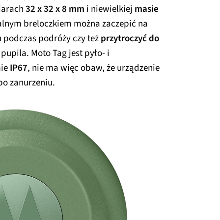
iarach
32 x 32 x 8 mm
i niewielkiej
masie
cjalnym breloczkiem można zaczepić na
u podczas podróży czy też
przytroczyć do
pila. Moto Tag jest pyło- i
mie
IP67
, nie ma więc obaw, że urządzenie
 po zanurzeniu.