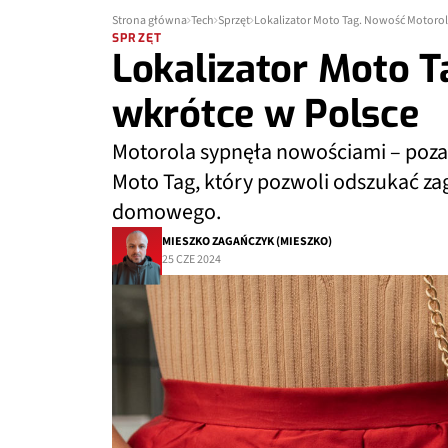
Strona główna
Tech
Sprzęt
Lokalizator Moto Tag. Nowość Motorol
SPRZĘT
Lokalizator Moto T
wkrótce w Polsce
Motorola sypnęła nowościami – poza
Moto Tag, który pozwoli odszukać z
domowego.
MIESZKO ZAGAŃCZYK (MIESZKO)
25 CZE 2024