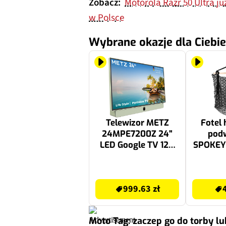
Zobacz:
Motorola Razr 50 Ultra już
w Polsce
Wybrane okazje dla Ciebie
Telewizor METZ
Fotel
24MPE7200Z 24"
pod
LED Google TV 12V
SPOKEY 
Travel Zielony
Czar
1149.99 zł
47.99 zł
999.63 zł
Moto Tag: zaczep go do torby lu