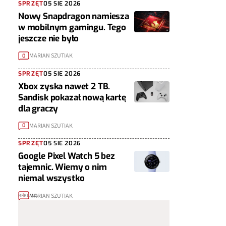
SPRZĘT
05 SIE 2026
Nowy Snapdragon namiesza
w mobilnym gamingu. Tego
jeszcze nie było
MARIAN SZUTIAK
0
SPRZĘT
05 SIE 2026
Xbox zyska nawet 2 TB.
Sandisk pokazał nową kartę
dla graczy
MARIAN SZUTIAK
0
SPRZĘT
05 SIE 2026
Google Pixel Watch 5 bez
tajemnic. Wiemy o nim
niemal wszystko
MARIAN SZUTIAK
1