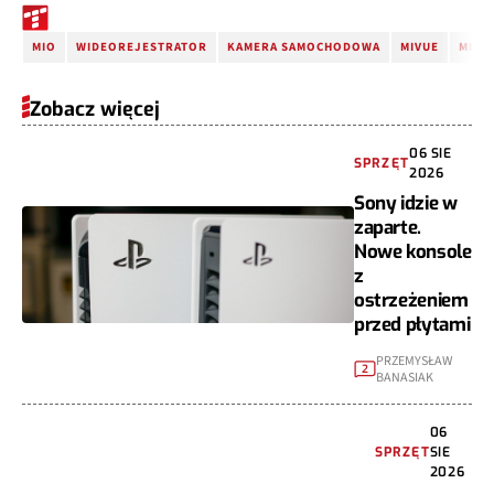
MIO
WIDEOREJESTRATOR
KAMERA SAMOCHODOWA
MIVUE
MIO 
Zobacz więcej
06 SIE
SPRZĘT
2026
Sony idzie w
zaparte.
Nowe konsole
z
ostrzeżeniem
przed płytami
PRZEMYSŁAW
2
BANASIAK
06
SPRZĘT
SIE
2026