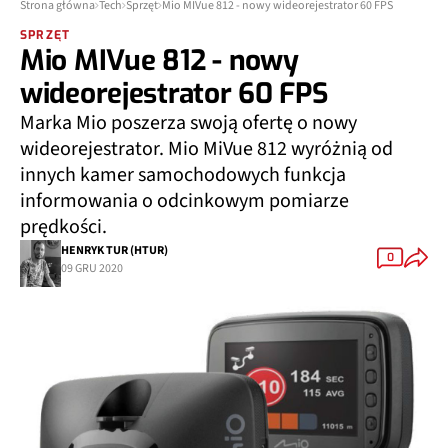
Strona główna
Tech
Sprzęt
Mio MIVue 812 - nowy wideorejestrator 60 FPS
SPRZĘT
Mio MIVue 812 - nowy
wideorejestrator 60 FPS
Marka Mio poszerza swoją ofertę o nowy
wideorejestrator. Mio MiVue 812 wyróżnią od
innych kamer samochodowych funkcja
informowania o odcinkowym pomiarze
prędkości.
HENRYK TUR (HTUR)
0
09 GRU 2020