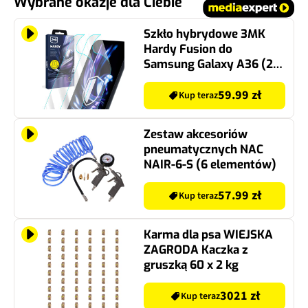
Wybrane okazje dla Ciebie
Szkło hybrydowe 3MK
Hardy Fusion do
Samsung Galaxy A36 (2
szt.)
59.99 zł
Kup teraz
Zestaw akcesoriów
pneumatycznych NAC
NAIR-6-S (6 elementów)
57.99 zł
Kup teraz
Karma dla psa WIEJSKA
ZAGRODA Kaczka z
gruszką 60 x 2 kg
3021 zł
Kup teraz