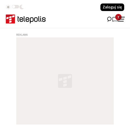
Zaloguj się
7