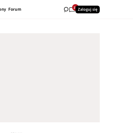
26
ony
Forum
Zaloguj się