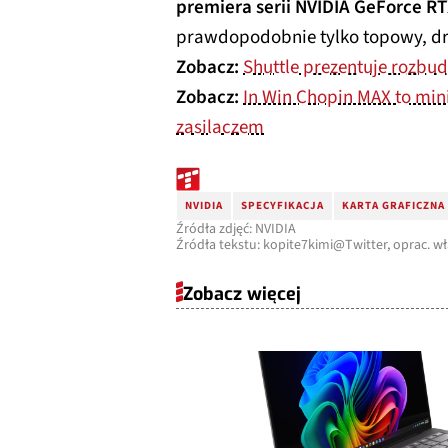
premiera serii NVIDIA GeForce R
prawdopodobnie tylko topowy, dr
Zobacz:
Shuttle prezentuje rozbu
Zobacz:
In Win Chopin MAX to mi
zasilaczem
NVIDIA
SPECYFIKACJA
KARTA GRAFICZNA
Źródła zdjęć: NVIDIA
Źródła tekstu: kopite7kimi@Twitter, oprac. w
Zobacz więcej