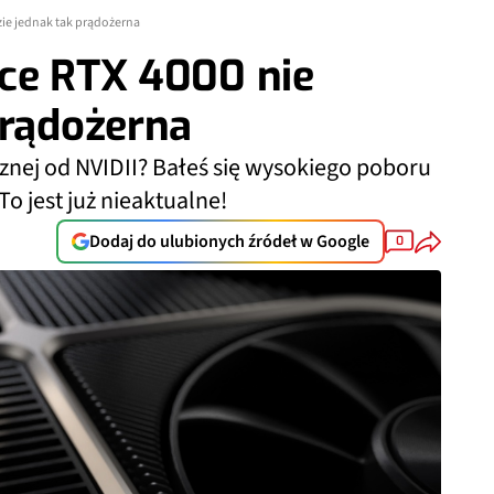
zie jednak tak prądożerna
rce RTX 4000 nie
prądożerna
znej od NVIDII? Bałeś się wysokiego poboru
o jest już nieaktualne!
Dodaj do ulubionych źródeł w Google
0