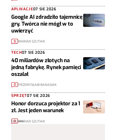
APLIKACJE
07 SIE 2026
Google AI zdradziło tajemnicę
gry. Twórca nie mógł w to
uwierzyć
MARIAN SZUTIAK
0
TECH
07 SIE 2026
40 miliardów złotych na
jedną fabrykę. Rynek pamięci
oszalał
PRZEMYSŁAW BANASIAK
0
SPRZĘT
07 SIE 2026
Honor dorzuca projektor za 1
zł. Jest jeden warunek
MARIAN SZUTIAK
0