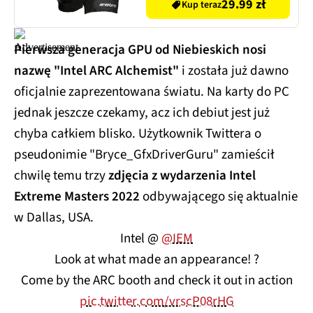
29.99 zł
Kup teraz
Pierwsza generacja GPU od Niebieskich nosi
nazwę "Intel ARC Alchemist"
i została już dawno
oficjalnie zaprezentowana światu. Na karty do PC
jednak jeszcze czekamy, acz ich debiut jest już
chyba całkiem blisko. Użytkownik Twittera o
pseudonimie "Bryce_GfxDriverGuru" zamieścił
chwilę temu trzy
zdjęcia z wydarzenia Intel
Extreme Masters 2022
odbywającego się aktualnie
w Dallas, USA.
Intel @
@IEM
Look at what made an appearance! ?
Come by the ARC booth and check it out in action
pic.twitter.com/vrscP08rHG