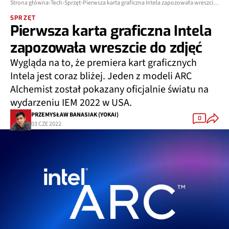
Strona główna
Tech
Sprzęt
Pierwsza karta graficzna Intela zapozowała wreszcie do zdjęć
SPRZĘT
Pierwsza karta graficzna Intela
zapozowała wreszcie do zdjęć
Wygląda na to, że premiera kart graficznych
Intela jest coraz bliżej. Jeden z modeli ARC
Alchemist został pokazany oficjalnie światu na
wydarzeniu IEM 2022 w USA.
PRZEMYSŁAW BANASIAK (YOKAI)
0
03 CZE 2022