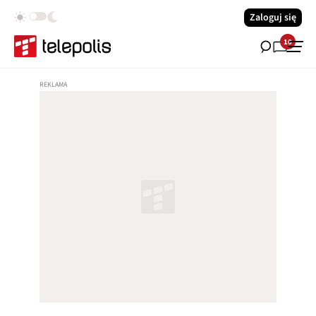
Zaloguj się
10