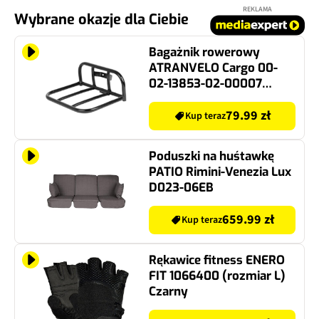
REKLAMA
Wybrane okazje dla Ciebie
Bagażnik rowerowy
ATRANVELO Cargo 00-
02-13853-02-00007
Czarny
79.99 zł
Kup teraz
Poduszki na huśtawkę
PATIO Rimini-Venezia Lux
D023-06EB
659.99 zł
Kup teraz
Rękawice fitness ENERO
FIT 1066400 (rozmiar L)
Czarny