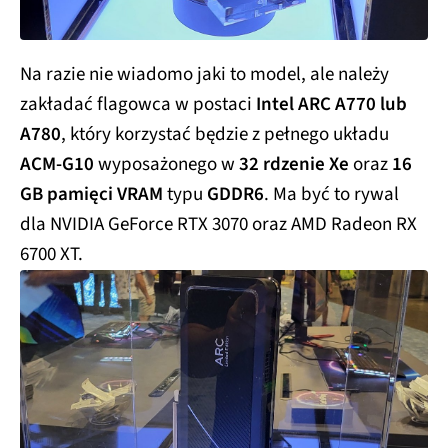
Na razie nie wiadomo jaki to model, ale należy
zakładać flagowca w postaci
Intel ARC A770 lub
A780
, który korzystać będzie z pełnego układu
ACM-G10
wyposażonego w
32 rdzenie Xe
oraz
16
GB pamięci VRAM
typu
GDDR6
. Ma być to rywal
dla NVIDIA GeForce RTX 3070 oraz AMD Radeon RX
6700 XT.