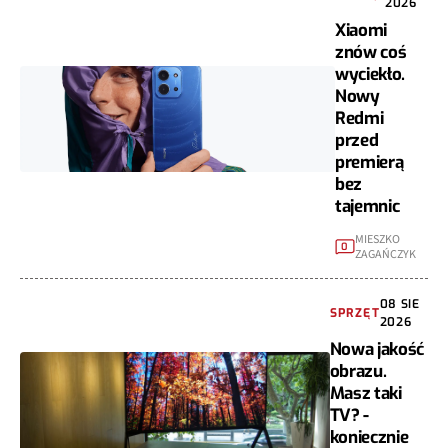
2026
Xiaomi
znów coś
wyciekło.
Nowy
Redmi
przed
premierą
bez
tajemnic
MIESZKO
0
ZAGAŃCZYK
08 SIE
SPRZĘT
2026
Nowa jakość
obrazu.
Masz taki
TV? -
koniecznie