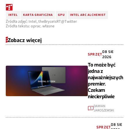
INTEL
KARTA GRAFICZNA
GPU
INTEL ARC ALCHEMIST
Źródła zdjęć: Intel, theBryceIsRT@Twitter
Źródła tekstu: oprac. własne
Zobacz więcej
08 SIE
SPRZĘT
2026
To może być
jedna z
najważniejszych
premier.
Czekam
niecierpliwie
DAMIAN
1
JAROSZEWSKI
08 SIE
SPRZĘT