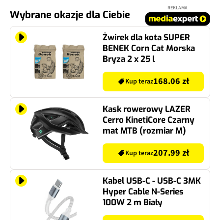
REKLAMA
Wybrane okazje dla Ciebie
Żwirek dla kota SUPER
BENEK Corn Cat Morska
Bryza 2 x 25 l
168.06 zł
Kup teraz
Kask rowerowy LAZER
Cerro KinetiCore Czarny
mat MTB (rozmiar M)
207.99 zł
Kup teraz
Kabel USB-C - USB-C 3MK
Hyper Cable N-Series
100W 2 m Biały