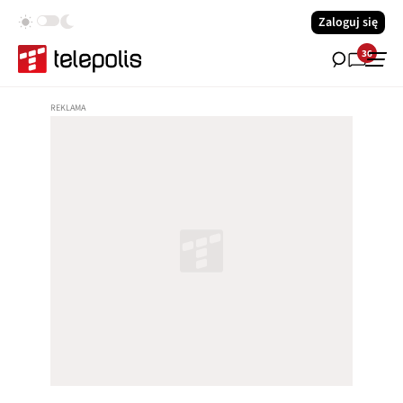
Zaloguj się
36