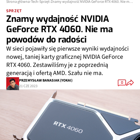
Strona główna
Tech
Sprzęt
Znamy wydajność NVIDIA GeForce RTX 4060. Nie ma powodów do radości
SPRZĘT
Znamy wydajność NVIDIA
GeForce RTX 4060. Nie ma
powodów do radości
W sieci pojawiły się pierwsze wyniki wydajności
nowej, taniej karty graficznej NVIDIA GeForce
RTX 4060. Zestawiliśmy je z poprzednią
generacją i ofertą AMD. Szału nie ma.
PRZEMYSŁAW BANASIAK (YOKAI)
0
21 CZE 2023