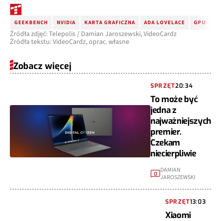
GEEKBENCH
NVIDIA
KARTA GRAFICZNA
ADA LOVELACE
GPU
G
Źródła zdjęć: Telepolis / Damian Jaroszewski, VideoCardz
Źródła tekstu: VideoCardz, oprac. własne
Zobacz więcej
SPRZĘT
20:34
To może być
jedna z
najważniejszych
premier.
Czekam
niecierpliwie
DAMIAN
0
JAROSZEWSKI
SPRZĘT
13:03
Xiaomi