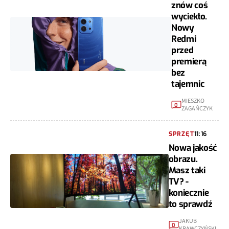
znów coś
wyciekło.
Nowy
Redmi
przed
premierą
bez
tajemnic
MIESZKO
0
ZAGAŃCZYK
SPRZĘT
11:16
Nowa jakość
obrazu.
Masz taki
TV? -
koniecznie
to sprawdź
JAKUB
0
KRAWCZYŃSKI