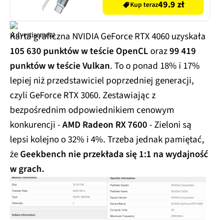
49.9 zł
Kup teraz
Karta graficzna NVIDIA GeForce RTX 4060 uzyskała
105 630 punktów w teście OpenCL
oraz
99 419
punktów w teście Vulkan
. To o ponad 18% i 17%
lepiej niż przedstawiciel poprzedniej generacji,
czyli GeForce RTX 3060. Zestawiając z
bezpośrednim odpowiednikiem cenowym
konkurencji -
AMD Radeon RX 7600
- Zieloni są
lepsi kolejno o 32% i 4%. Trzeba jednak pamiętać,
że
Geekbench nie przekłada się 1:1 na wydajność
w grach.