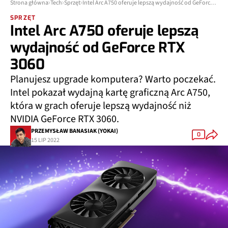
Strona główna
Tech
Sprzęt
Intel Arc A750 oferuje lepszą wydajność od GeForce RTX 3060
SPRZĘT
Intel Arc A750 oferuje lepszą
wydajność od GeForce RTX
3060
Planujesz upgrade komputera? Warto poczekać.
Intel pokazał wydajną kartę graficzną Arc A750,
która w grach oferuje lepszą wydajność niż
NVIDIA GeForce RTX 3060.
PRZEMYSŁAW BANASIAK (YOKAI)
0
15 LIP 2022