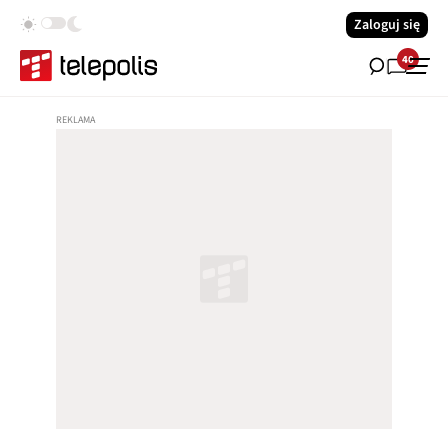
Zaloguj się
40