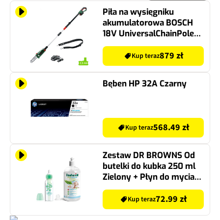
Piła na wysięgniku
akumulatorowa BOSCH
18V UniversalChainPole
18 06008B3100 2.5Ah
879 zł
Kup teraz
Bęben HP 32A Czarny
568.49 zł
Kup teraz
Zestaw DR BROWNS Od
butelki do kubka 250 ml
Zielony + Płyn do mycia
butelek i smoczków
LUDWIK
72.99 zł
Kup teraz
CG1010102ZEKL0121 475