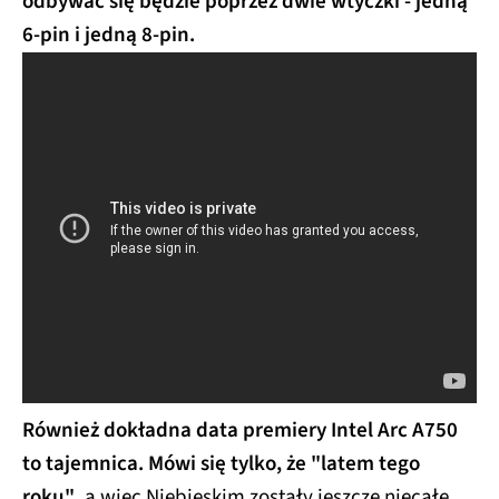
odbywać się będzie poprzez dwie wtyczki - jedną
6-pin i jedną 8-pin.
Również dokładna data premiery Intel Arc A750
to tajemnica. Mówi się tylko, że "latem tego
roku"
, a więc Niebieskim zostały jeszcze niecałe