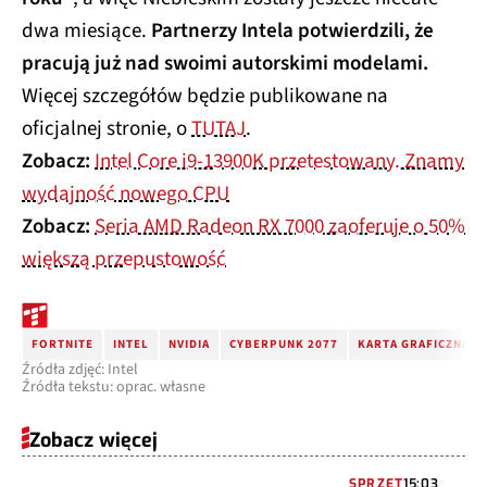
dwa miesiące.
Partnerzy Intela potwierdzili, że
pracują już nad swoimi autorskimi modelami.
Więcej szczegółów będzie publikowane na
oficjalnej stronie, o
TUTAJ
.
Zobacz:
Intel Core i9-13900K przetestowany. Znamy
wydajność nowego CPU
Zobacz:
Seria AMD Radeon RX 7000 zaoferuje o 50%
większą przepustowość
FORTNITE
INTEL
NVIDIA
CYBERPUNK 2077
KARTA GRAFICZNA
Źródła zdjęć: Intel
Źródła tekstu: oprac. własne
Zobacz więcej
SPRZĘT
15:03