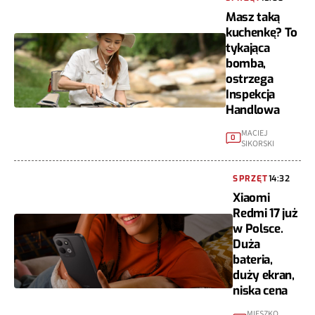
Masz taką
kuchenkę? To
tykająca
bomba,
ostrzega
Inspekcja
Handlowa
MACIEJ
0
SIKORSKI
SPRZĘT
14:32
Xiaomi
Redmi 17 już
w Polsce.
Duża
bateria,
duży ekran,
niska cena
MIESZKO