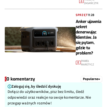
0
ZAGAŃCZYK
SPRZĘT
11:28
Anker ujawnia
sekret
denerwując
klientów. Ja
się pytam,
gdzie tu
problem?
PAWEŁ
0
MARETYCZ
0 komentarzy
Popularne
Zaloguj się, by śledzić dyskuję
Dołącz do użytkowników, pisz bez limitu, śledź
odpowiedzi oraz reakcje na swoje komentarze. Nie
przegap ważnych rozmów!