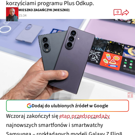
korzyściami programu Plus Odkup.
MIESZKO ZAGAŃCZYK (MIESZKO)
0
15:34
Dodaj do ulubionych źródeł w Google
Wczoraj zakończył się
etap przedsprzedaży
najnowszych smartfonów i smartwatchy
Samsunga – rozkładanych modeli Galaxy Z Flip8,