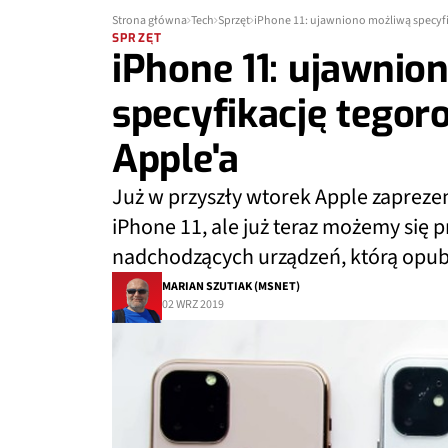
Strona główna
Tech
Sprzęt
iPhone 11: ujawniono możliwą specyf
SPRZĘT
iPhone 11: ujawnio
specyfikację tego
Apple'a
Już w przyszły wtorek Apple zaprezen
iPhone 11, ale już teraz możemy się 
nadchodzących urządzeń, którą opub
MARIAN SZUTIAK (MSNET)
02 WRZ 2019