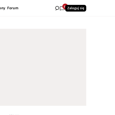
29
ony
Forum
Zaloguj się