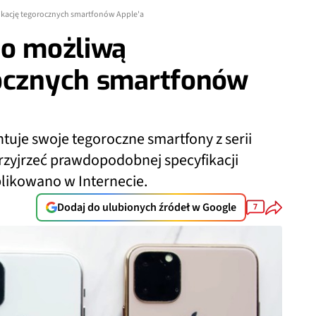
ikację tegorocznych smartfonów Apple'a
no możliwą
rocznych smartfonów
tuje swoje tegoroczne smartfony z serii
przyjrzeć prawdopodobnej specyfikacji
likowano w Internecie.
Dodaj do ulubionych źródeł w Google
7