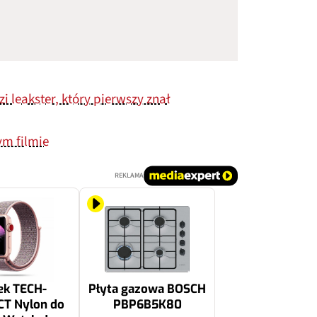
zi leakster, który pierwszy znał
ym filmie
REKLAMA
ek TECH-
Płyta gazowa BOSCH
T Nylon do
PBP6B5K80