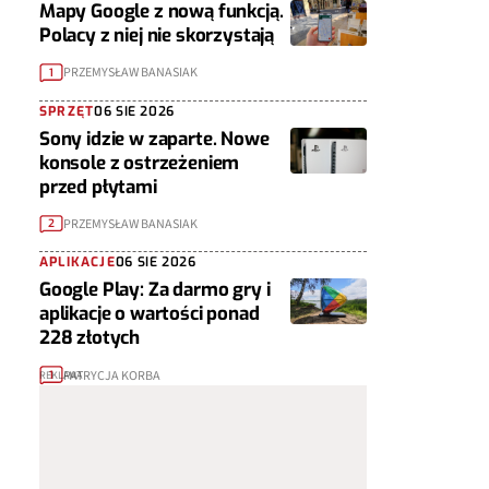
Mapy Google z nową funkcją.
Polacy z niej nie skorzystają
PRZEMYSŁAW BANASIAK
1
SPRZĘT
06 SIE 2026
Sony idzie w zaparte. Nowe
konsole z ostrzeżeniem
przed płytami
PRZEMYSŁAW BANASIAK
2
APLIKACJE
06 SIE 2026
Google Play: Za darmo gry i
aplikacje o wartości ponad
228 złotych
PATRYCJA KORBA
1