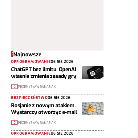
Najnowsze
OPROGRAMOWANIE
06 SIE 2026
ChatGPT bez limitu. OpenAI
właśnie zmienia zasady gry
PRZEMYSŁAW BANASIAK
0
BEZPIECZEŃSTWO
06 SIE 2026
Rosjanie z nowym atakiem.
Wystarczy otworzyć e-mail
PRZEMYSŁAW BANASIAK
0
OPROGRAMOWANIE
06 SIE 2026