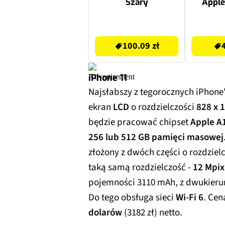
Szary
Apple
k
40/
100.09 zł
45.99 zł
Pias
100.09 zł
iPhone 11
Najsłabszy z tegorocznych iPhon
ekran
LCD
o rozdzielczości
828 x 
będzie pracować chipset
Apple A
256 lub 512 GB pamięci masowej
złożony z dwóch części o rozdziel
taką samą rozdzielczość -
12 Mpix
pojemności 3110 mAh, z dwukie
Do tego obsługa sieci
Wi-Fi 6
. Ce
dolarów
(3182 zł) netto.