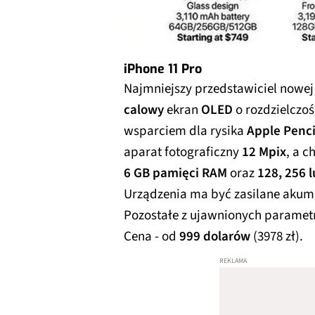
iPhone 11 Pro
Najmniejszy przedstawiciel nowej
calowy
ekran
OLED
o rozdzielczo
wsparciem dla rysika
Apple Penci
aparat fotograficzny
12 Mpix
, a c
6 GB pamięci RAM
oraz
128, 256 
Urządzenia ma być zasilane aku
Pozostałe z ujawnionych paramet
Cena - od
999 dolarów
(3978 zł).