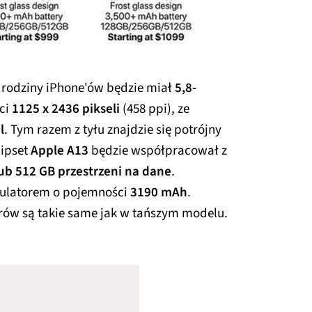
 rodziny iPhone'ów będzie miał
5,8-
ści
1125 x 2436 pikseli
(458 ppi), ze
l
. Tym razem z tyłu znajdzie się potrójny
hipset
Apple A13
będzie współpracował z
lub 512 GB przestrzeni na dane
.
mulatorem o pojemności
3190 mAh
.
rów są takie same jak w tańszym modelu.