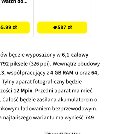
 Watch do
operty
41/42mm
587 zł
kowy róż
45.99 zł
587 zł
e'ów będzie wyposażony w
6,1-calowy
1792 piksele
(326 ppi). Wewnątrz obudowy
13
, współpracujący z
4 GB RAM-u
oraz
64,
. Tylny aparat fotograficzny będzie
czości
12 Mpix
. Przedni aparat ma mieć
. Całość będzie zasilana akumulatorem o
runkowym ładowaniem bezprzewodowym.
na najtańszego wariantu ma wynieść
749