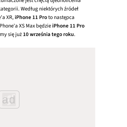
łumaczone jest chęcią ujednolicenia
ategorii. Według niektórych źródeł
e'a XR,
iPhone 11 Pro
to następca
iPhone'a XS Max będzie
iPhone 11 Pro
my się już
10 września tego roku
.
ad