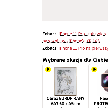
Zobacz:
iPhone 11 Pro - tak twierd
nazewnictwo iPhone'a XR i XS
Zobacz:
iPhone 11 Pro na pierwsz
Wybrane okazje dla Ciebie
Obraz EUROFIRANY
Pas
647 60 x 45 cm
PROTEC