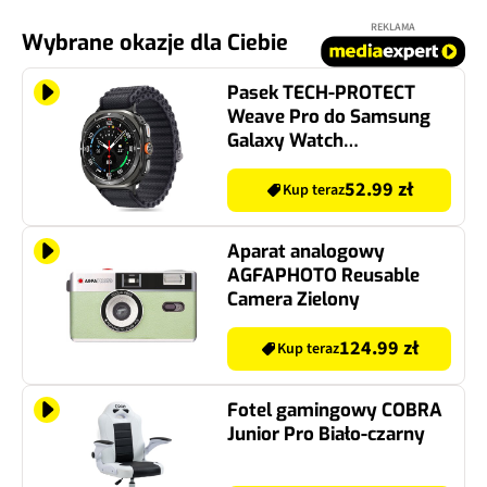
REKLAMA
Wybrane okazje dla Ciebie
Pasek TECH-PROTECT
Weave Pro do Samsung
Galaxy Watch
Ultra/2024/2025 do
koperty 47mm Czarny
52.99 zł
Kup teraz
Aparat analogowy
AGFAPHOTO Reusable
Camera Zielony
124.99 zł
Kup teraz
Fotel gamingowy COBRA
Junior Pro Biało-czarny