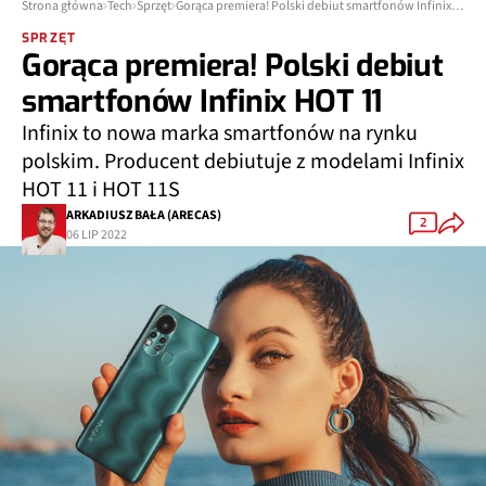
Strona główna
Tech
Sprzęt
Gorąca premiera! Polski debiut smartfonów Infinix HOT 11
SPRZĘT
Gorąca premiera! Polski debiut
smartfonów Infinix HOT 11
Infinix to nowa marka smartfonów na rynku
polskim. Producent debiutuje z modelami Infinix
HOT 11 i HOT 11S
ARKADIUSZ BAŁA (ARECAS)
2
06 LIP 2022