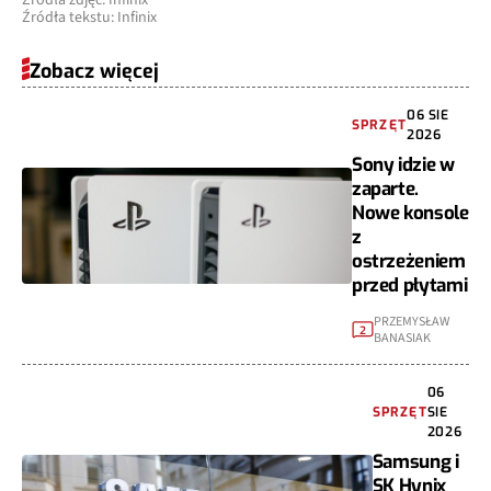
Źródła zdjęć: Infinix
Źródła tekstu: Infinix
Zobacz więcej
06 SIE
SPRZĘT
2026
Sony idzie w
zaparte.
Nowe konsole
z
ostrzeżeniem
przed płytami
PRZEMYSŁAW
2
BANASIAK
06
SPRZĘT
SIE
2026
Samsung i
SK Hynix