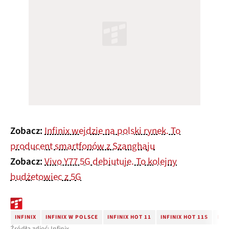
Zobacz:
Infinix wejdzie na polski rynek. To
producent smartfonów z Szanghaju
Zobacz:
Vivo Y77 5G debiutuje. To kolejny
budżetowiec z 5G
INFINIX
INFINIX W POLSCE
INFINIX HOT 11
INFINIX HOT 11S
INF