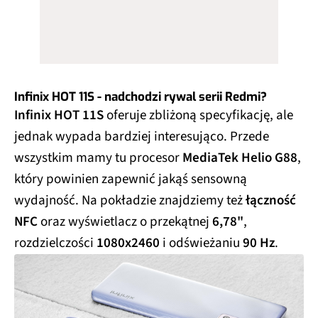
Infinix HOT 11S - nadchodzi rywal serii Redmi?
Infinix HOT 11S
oferuje zbliżoną specyfikację, ale
jednak wypada bardziej interesująco. Przede
wszystkim mamy tu procesor
MediaTek Helio G88
,
który powinien zapewnić jakąś sensowną
wydajność. Na pokładzie znajdziemy też
łączność
NFC
oraz wyświetlacz o przekątnej
6,78"
,
rozdzielczości
1080x2460
i odświeżaniu
90 Hz
.