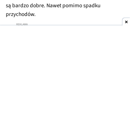
są bardzo dobre. Nawet pomimo spadku
przychodów.
Nintendo dobrze sobie radzi
Na pierwszy rzut oka może się wydawać, że