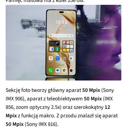
Pamięć masowa ma z kolei 256 GB.
Sekcję foto tworzy główny aparat
50 Mpix
(Sony
IMX 906), aparat z teleobiektywem
50 Mpix
(IMX
856, zoom optyczny 2.5x) oraz szerokokątny
12
Mpix
z funkcją makro. Z przodu znalazł się aparat
50 Mpix
(Sony IMX 816).