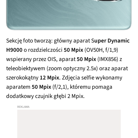
Sekcję foto tworzą: główny aparat S
uper Dynamic
H9000
o rozdzielczości
50 Mpix
(OV50H, f/1,9)
wspierany przez OIS, aparat
50 Mpix
(IMX856) z
teleobiektywem (zoom optyczny 2.5x) oraz aparat
szerokokątny
12 Mpix
. Zdjęcia selfie wykonamy
aparatem
50 Mpix
(f/2,1), któremu pomaga
dodatkowy czujnik głębi 2 Mpix.