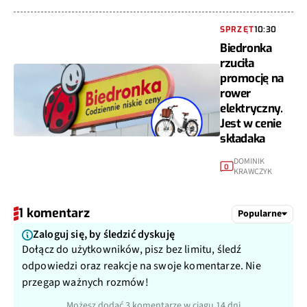
SPRZĘT
10:30
Biedronka
rzuciła
promocję na
rower
elektryczny.
Jest w cenie
składaka
DOMINIK
0
KRAWCZYK
1 komentarz
Popularne
Zaloguj się, by śledzić dyskuję
Dołącz do użytkowników, pisz bez limitu, śledź
odpowiedzi oraz reakcje na swoje komentarze. Nie
przegap ważnych rozmów!
Możesz dodać 3 komentarze w ciągu 14 dni