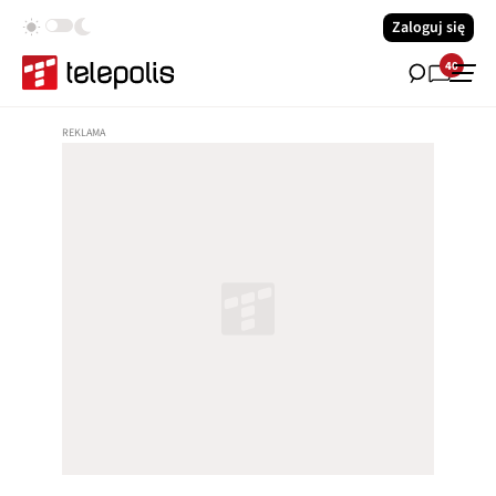
Zaloguj się
40