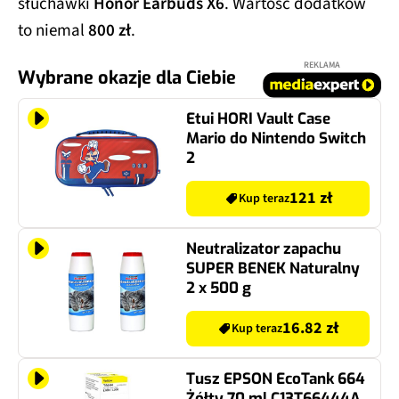
słuchawki
Honor Earbuds X6
. Wartość dodatków
to niemal
800 zł
.
REKLAMA
Wybrane okazje dla Ciebie
Etui HORI Vault Case
Mario do Nintendo Switch
2
121 zł
Kup teraz
Neutralizator zapachu
SUPER BENEK Naturalny
2 x 500 g
16.82 zł
Kup teraz
Tusz EPSON EcoTank 664
Żółty 70 ml C13T66444A