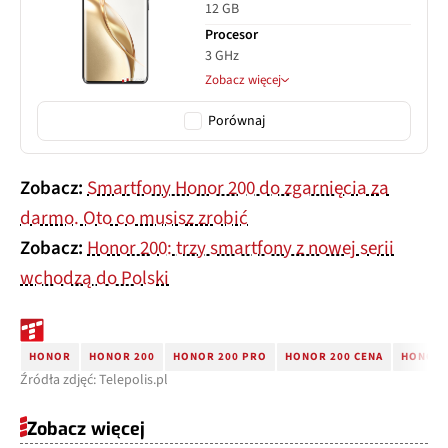
12 GB
Procesor
3 GHz
Zobacz więcej
Porównaj
Zobacz:
Smartfony Honor 200 do zgarnięcia za
darmo. Oto co musisz zrobić
Zobacz:
Honor 200: trzy smartfony z nowej serii
wchodzą do Polski
HONOR
HONOR 200
HONOR 200 PRO
HONOR 200 CENA
HONOR 
Źródła zdjęć: Telepolis.pl
Zobacz więcej