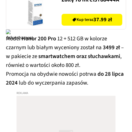
37.99 zł
Kup teraz
Model
Honor 200 Pro
12 + 512 GB w kolorze
czarnym lub białym wyceniony został na
3499 zł
–
w pakiecie ze
smartwatchem oraz słuchawkami
,
również o wartości około 800 zł.
Promocja na obydwie nowości potrwa
do 28 lipca
2024
lub do wyczerpania zapasów.