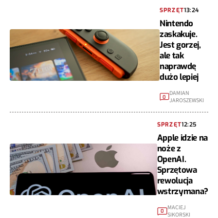
SPRZĘT
13:24
Nintendo
zaskakuje.
Jest gorzej,
ale tak
naprawdę
dużo lepiej
DAMIAN
0
JAROSZEWSKI
SPRZĘT
12:25
Apple idzie na
noże z
OpenAI.
Sprzętowa
rewolucja
wstrzymana?
MACIEJ
0
SIKORSKI