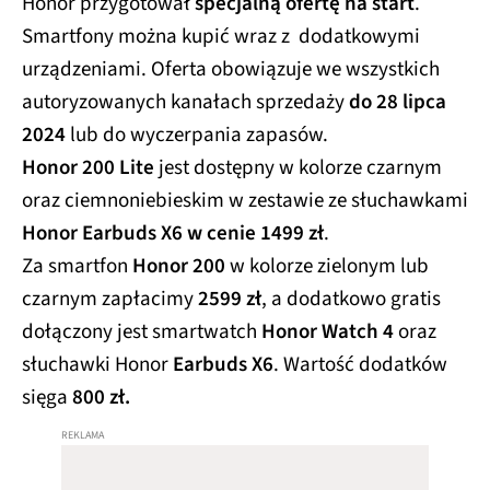
Honor przygotował
specjalną ofertę na start
.
Smartfony można kupić wraz z dodatkowymi
urządzeniami. Oferta obowiązuje we wszystkich
autoryzowanych kanałach sprzedaży
do 28 lipca
2024
lub do wyczerpania zapasów.
Honor 200 Lite
jest dostępny w kolorze czarnym
oraz ciemnoniebieskim w zestawie ze słuchawkami
Honor Earbuds X6 w cenie 1499 zł
.
Za smartfon
Honor 200
w kolorze zielonym lub
czarnym zapłacimy
2599 zł
, a dodatkowo gratis
dołączony jest smartwatch
Honor Watch 4
oraz
słuchawki Honor
Earbuds X6
. Wartość dodatków
sięga
800 zł.