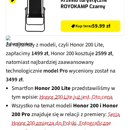
Krzesło turystyczne
ROYOKAMP Czarny
59.99 zł
Kup teraz
Za najtańszy z modeli, czyli Honor 200 Lite,
zapłacimy
1499 zł
, Honor 200 kosztuje
2599 zł
,
natomiast najbardziej zaawansowany
technologicznie
model Pro
wyceniony został na
3499 zł
.
Smartfon
Honor 200 Lite
przedstawiliśmy w
tym wpisie:
Honor 200 Lite już jest. Oto cena
Wszystko na temat modeli
Honor 200 i Honor
200 Pro
znajduje się w relacji z premiery:
Seria
Honor 200 zmierza do Polski. Fotograficzne