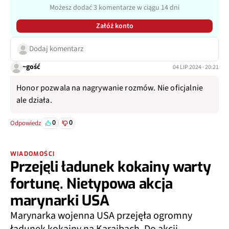
Możesz dodać 3 komentarze w ciągu 14 dni
Załóż konto
Dodaj komentarz
~gość
04 LIP 2024 · 20:21
Honor pozwala na nagrywanie rozmów. Nie oficjalnie
ale działa.
0
0
Odpowiedz
WIADOMOŚCI
Przejęli ładunek kokainy warty
fortunę. Nietypowa akcja
marynarki USA
Marynarka wojenna USA przejęła ogromny
ładunek kokainy na Karaibach. Do akcji