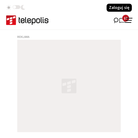
Zaloguj się
17