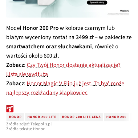
Model
Honor 200 Pro
w kolorze czarnym lub
białym wyceniony został na
3499 zł
– w pakiecie ze
smartwatchem oraz słuchawkami
, również o
wartości około 800 zł.
Zobacz:
Czy Twój Honor dostanie aktualizację?
Lista się wydłuża
Zobacz:
Honor Magic V Flip już jest. To być może
najlepszy rozkładany klapkowiec
HONOR
HONOR 200 LITE
HONOR 200 LITE CENA
HONOR 200
HO
Źródła zdjęć: Telepolis.pl
Źródła tekstu: Honor