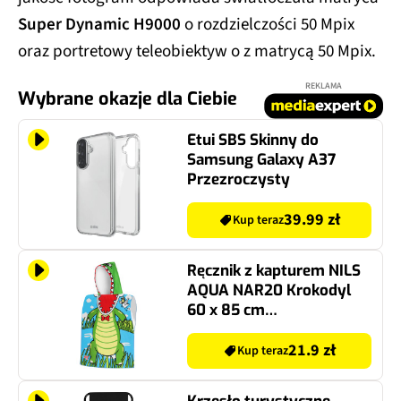
Super Dynamic H9000
o rozdzielczości 50 Mpix
oraz portretowy teleobiektyw o z matrycą 50 Mpix.
REKLAMA
Wybrane okazje dla Ciebie
Etui SBS Skinny do
Samsung Galaxy A37
Przezroczysty
39.99 zł
Kup teraz
Ręcznik z kapturem NILS
AQUA NAR20 Krokodyl
60 x 85 cm
Wielokolorowy
21.9 zł
Kup teraz