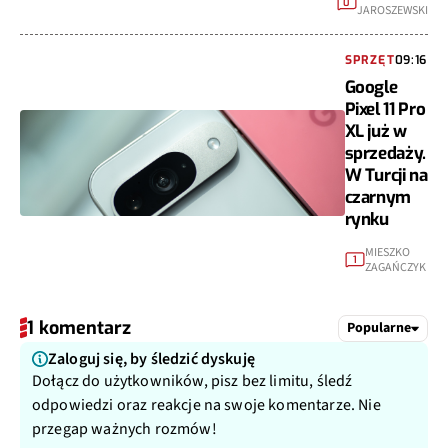
0
JAROSZEWSKI
SPRZĘT
09:16
Google
Pixel 11 Pro
XL już w
sprzedaży.
W Turcji na
czarnym
rynku
MIESZKO
1
ZAGAŃCZYK
1 komentarz
Popularne
Zaloguj się, by śledzić dyskuję
Dołącz do użytkowników, pisz bez limitu, śledź
odpowiedzi oraz reakcje na swoje komentarze. Nie
przegap ważnych rozmów!