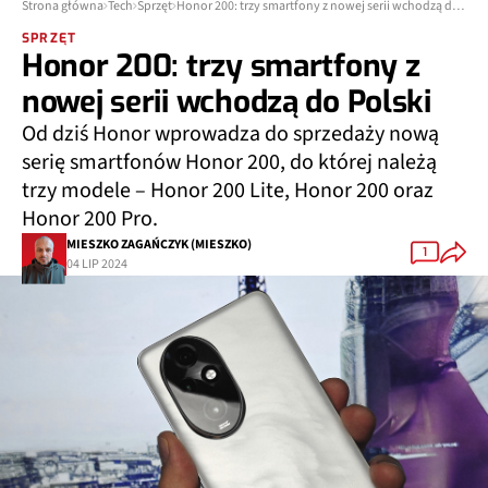
Strona główna
Tech
Sprzęt
Honor 200: trzy smartfony z nowej serii wchodzą do Polski
SPRZĘT
Honor 200: trzy smartfony z
nowej serii wchodzą do Polski
Od dziś Honor wprowadza do sprzedaży nową
serię smartfonów Honor 200, do której należą
trzy modele – Honor 200 Lite, Honor 200 oraz
Honor 200 Pro.
MIESZKO ZAGAŃCZYK (MIESZKO)
1
04 LIP 2024