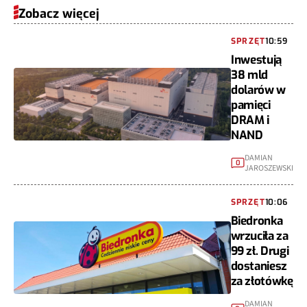
Zobacz więcej
SPRZĘT
10:59
Inwestują
38 mld
dolarów w
pamięci
DRAM i
NAND
DAMIAN
0
JAROSZEWSKI
SPRZĘT
10:06
Biedronka
wrzuciła za
99 zł. Drugi
dostaniesz
za złotówkę
DAMIAN