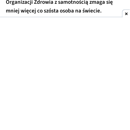
Organizacji Zdrowia z samotnością zmaga się
mniej więcej co szósta osoba na świecie.
To dwa różne zjawiska, choć często się je myli.
Samotność to przykre uczucie, które pojawia się,