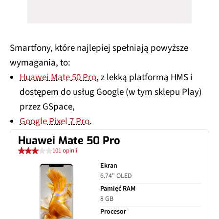
Smartfony, które najlepiej spełniają powyższe
wymagania, to:
Huawei Mate 50 Pro
, z lekką platformą HMS i
dostępem do usług Google (w tym sklepu Play)
przez GSpace,
Google Pixel 7 Pro
.
Huawei Mate 50 Pro
101 opinii
Ekran
6.74" OLED
Pamięć RAM
8 GB
Procesor