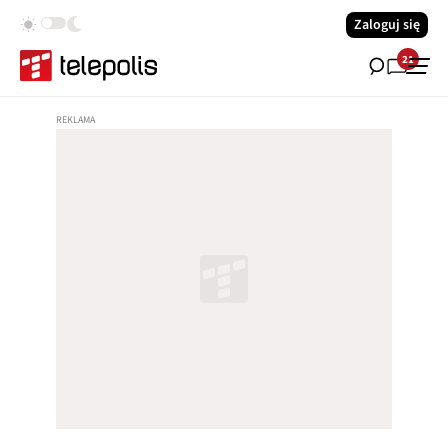
Zaloguj się
21