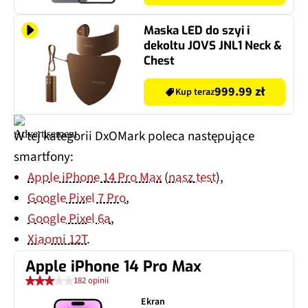
Maska LED do szyi i
dekoltu JOVS JNL1 Neck &
Chest
999.99 zł
Kup teraz
W tej kategorii DxOMark poleca następujące
smartfony:
Apple iPhone 14 Pro Max
(
nasz test
),
Google Pixel 7 Pro
,
Google Pixel 6a
,
Xiaomi 12T
.
Apple iPhone 14 Pro Max
182 opinii
Ekran