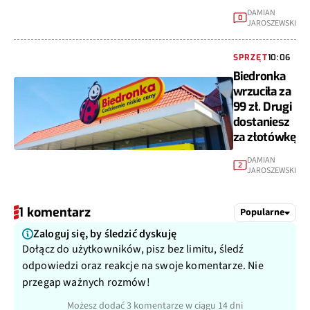
DAMIAN
0
JAROSZEWSKI
SPRZĘT
10:06
Biedronka
wrzuciła za
99 zł. Drugi
dostaniesz
za złotówkę
DAMIAN
2
JAROSZEWSKI
1 komentarz
Popularne
Zaloguj się, by śledzić dyskuję
Dołącz do użytkowników, pisz bez limitu, śledź
odpowiedzi oraz reakcje na swoje komentarze. Nie
przegap ważnych rozmów!
Możesz dodać 3 komentarze w ciągu 14 dni