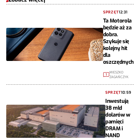
SPRZĘT
12:31
Ta Motorola
będzie aż za
dobra.
Szykuje się
kolejny hit
dla
oszczędnych
MIESZKO
1
ZAGAŃCZYK
SPRZĘT
10:59
Inwestują
38 mld
dolarów w
pamięci
DRAM i
NAND