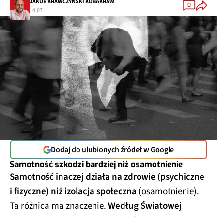
JAKUB KRAWCZYŃSKI KUBAKRAW
0
14:07
Dodaj do ulubionych źródeł w Google
Samotność szkodzi bardziej niż osamotnienie
Samotność inaczej działa na zdrowie (psychiczne
i fizyczne) niż izolacja społeczna
(osamotnienie).
Ta różnica ma znaczenie.
Według Światowej