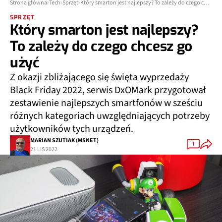
Strona główna
Tech
Sprzęt
Który smarton jest najlepszy? To zależy do czego chcesz go użyć
SPRZĘT
Który smarton jest najlepszy?
To zależy do czego chcesz go
użyć
Z okazji zbliżającego się święta wyprzedaży
Black Friday 2022, serwis DxOMark przygotował
zestawienie najlepszych smartfonów w sześciu
różnych kategoriach uwzględniających potrzeby
użytkowników tych urządzeń.
MARIAN SZUTIAK (MSNET)
1
21 LIS 2022