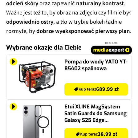
odcień skóry
oraz zapewnić
naturalny kontrast
.
Ważne jest też to, by obraz na zdjęciu czy filmie był
odpowiednio ostry
, a tło w trybie bokeh ładnie
rozmyte, by
dobrze wyeksponować pierwszy plan
.
REKLAMA
Wybrane okazje dla Ciebie
Pompa do wody YATO YT-
85402 spalinowa
689.99 zł
Kup teraz
Etui XLINE MagSystem
Satin Guardx do Samsung
Galaxy S25 Edge
Przezroczysty
38.99 zł
Kup teraz