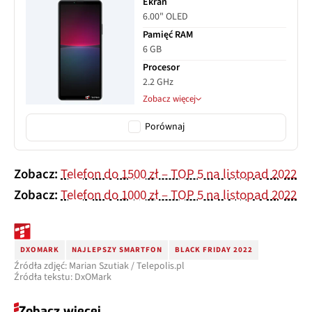
Ekran
6.00" OLED
Pamięć RAM
6 GB
Procesor
2.2 GHz
Zobacz więcej
Porównaj
Zobacz:
Telefon do 1500 zł – TOP 5 na listopad 2022
Zobacz:
Telefon do 1000 zł – TOP 5 na listopad 2022
DXOMARK
NAJLEPSZY SMARTFON
BLACK FRIDAY 2022
Źródła zdjęć: Marian Szutiak / Telepolis.pl
Źródła tekstu: DxOMark
Zobacz więcej