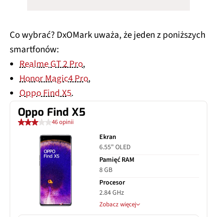
Co wybrać? DxOMark uważa, że jeden z poniższych
smartfonów:
Realme GT 2 Pro
,
Honor Magic4 Pro
,
Oppo Find X5
.
Oppo Find X5
46 opinii
Ekran
6.55" OLED
Pamięć RAM
8 GB
Procesor
2.84 GHz
Zobacz więcej