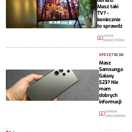
obrazu.
Masz taki
TV? -
koniecznie
to sprawdź
JAKUB
0
KRAWCZYŃSKI
SPRZĘT
10:30
Masz
Samsunga
Galaxy
S23? Nie
mam
dobrych
informacji
DAMIAN
0
JAROSZEWSKI