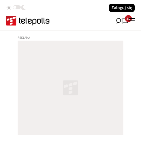
Zaloguj się
33