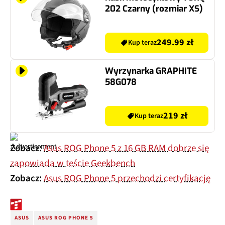
202 Czarny (rozmiar XS)
249.99 zł
Kup teraz
Wyrzynarka GRAPHITE
58G078
219 zł
Kup teraz
Zobacz:
Asus ROG Phone 5 z 16 GB RAM dobrze się
zapowiada w teście Geekbench
Zobacz:
Asus ROG Phone 5 przechodzi certyfikację
ASUS
ASUS ROG PHONE 5