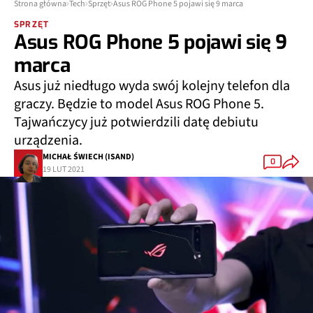
Strona główna
Tech
Sprzęt
Asus ROG Phone 5 pojawi się 9 marca
SPRZĘT
Asus ROG Phone 5 pojawi się 9
marca
Asus już niedługo wyda swój kolejny telefon dla
graczy. Będzie to model Asus ROG Phone 5.
Tajwańczycy już potwierdzili datę debiutu
urządzenia.
MICHAŁ ŚWIECH (ISAND)
0
19 LUT 2021