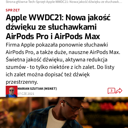
Strona główna
Tech
Sprzęt
Apple WWDC21: Nowa jakość dźwięku ze słuchawkami AirPods Pro i AirPods Max
SPRZĘT
Apple WWDC21: Nowa jakość
dźwięku ze słuchawkami
AirPods Pro i AirPods Max
Firma Apple pokazała ponownie słuchawki
AirPods Pro, a także duże, nauszne AirPods Max.
Świetna jakość dźwięku, aktywna redukcja
szumów - to tylko niektóre z ich zalet. Do listy
ich zalet można dopisać też dźwięk
przestrzenny.
MARIAN SZUTIAK (MSNET)
3
07 CZE 2021