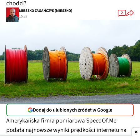
chodzi?
MIESZKO ZAGAŃCZYK (MIESZKO)
2
15:27
Dodaj do ulubionych źródeł w Google
Amerykańska firma pomiarowa SpeedOf.Me
podała najnowsze wyniki prędkości internetu na
świecie w pierwszym półroczu 2026 roku. Polska