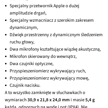
Specjalny przetwornik Apple o dużej
amplitudzie drgań,
Specjalny wzmacniacz z szerokim zakresem
dynamicznym,
Dźwięk przestrzenny z dynamicznym śledzeniem
ruchu głowy,
Dwa mikrofony kształtujące wiązkę akustyczną,
Mikrofon skierowany do wewnątrz,
Dwa czujniki optyczne,
Przyspieszen­io­mierz wykrywający ruch,
Przyspieszen­io­mierz wykrywający mowę,
Czujnik nacisku.
A to wszystko zamknięte w słuchawkach o
wymiarach
30,9 x 21,8 x 24,0 mm
i masie
5,4 g
każda, odpornych na wodę i pot (IPX4). Nie