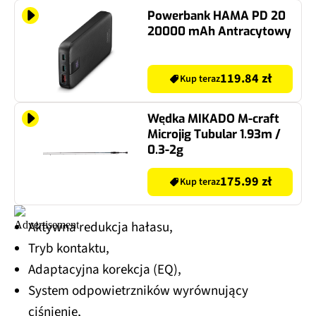
Powerbank HAMA PD 20
20000 mAh Antracytowy
119.84 zł
Kup teraz
Wędka MIKADO M-craft
Microjig Tubular 1.93m /
0.3-2g
175.99 zł
Kup teraz
Aktywna redukcja hałasu,
Tryb kontaktu,
Adaptacyjna korekcja (EQ),
System odpowietrzników wyrównujący
ciśnienie,