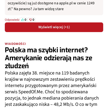
oczywiście) są już dostępne na apple.pl w cenie 1249
zł.” Na pewno? Ja tam widzę stare
0
0
Odpowiedz
Wyświetl więcej (+1)
WIADOMOŚCI
Polska ma szybki internet?
Amerykanie odzierają nas ze
złudzeń
Polska zajęła 38. miejsce na 119 badanych
krajów w najnowszym zestawieniu prędkości
internetu przygotowanym przez amerykański
serwis SpeedOf.Me. Choć to spodziewana
pozycja, to jednak mediana pobierania danych
jest zaskakująco niska – 48,2 Mb/s. O co w tym