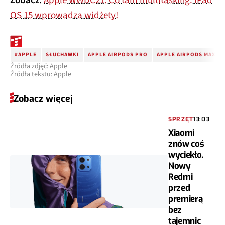
OS 15 wprowadza widżety!
#APPLE
SŁUCHAWKI
APPLE AIRPODS PRO
APPLE AIRPODS MAX
Źródła zdjęć: Apple
Źródła tekstu: Apple
Zobacz więcej
SPRZĘT
13:03
Xiaomi
znów coś
wyciekło.
Nowy
Redmi
przed
premierą
bez
tajemnic