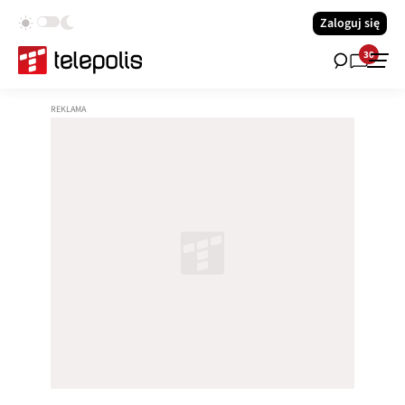
Zaloguj się
30