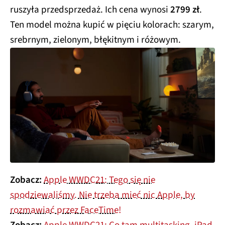
ruszyła przedsprzedaż. Ich cena wynosi
2799 zł
.
Ten model można kupić w pięciu kolorach: szarym,
srebrnym, zielonym, błękitnym i różowym.
Zobacz:
Apple WWDC21: Tego się nie
spodziewaliśmy. Nie trzeba mieć nic Apple, by
rozmawiać przez FaceTime!
Zobacz:
Apple WWDC21: Co tam multitasking. iPad