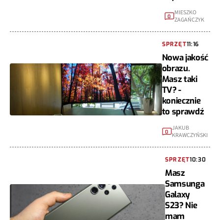
MIESZKO
0
ZAGAŃCZYK
SPRZĘT
11:16
Nowa jakość
obrazu.
Masz taki
TV? -
koniecznie
to sprawdź
JAKUB
0
KRAWCZYŃSKI
SPRZĘT
10:30
Masz
Samsunga
Galaxy
S23? Nie
mam