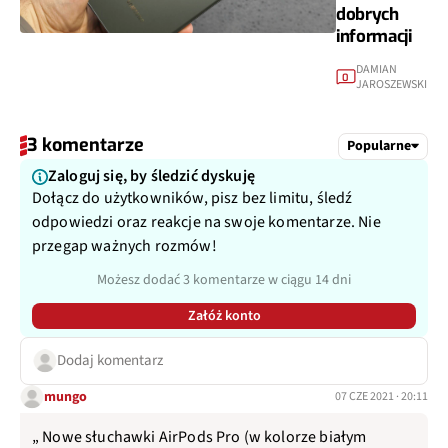
dobrych
informacji
DAMIAN
0
JAROSZEWSKI
3 komentarze
Popularne
Zaloguj się, by śledzić dyskuję
Dołącz do użytkowników, pisz bez limitu, śledź
odpowiedzi oraz reakcje na swoje komentarze. Nie
przegap ważnych rozmów!
Możesz dodać 3 komentarze w ciągu 14 dni
Załóż konto
Dodaj komentarz
mungo
07 CZE 2021 · 20:11
„ Nowe słuchawki AirPods Pro (w kolorze białym