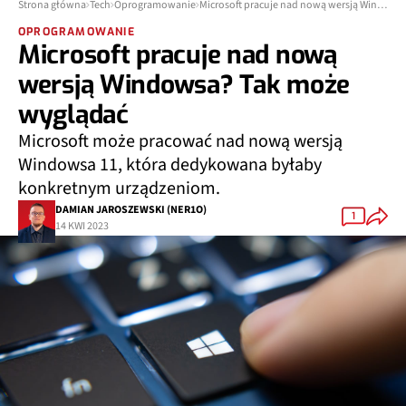
Strona główna
Tech
Oprogramowanie
Microsoft pracuje nad nową wersją Windowsa? Tak może wyglądać
OPROGRAMOWANIE
Microsoft pracuje nad nową
wersją Windowsa? Tak może
wyglądać
Microsoft może pracować nad nową wersją
Windowsa 11, która dedykowana byłaby
konkretnym urządzeniom.
DAMIAN JAROSZEWSKI (NER1O)
1
14 KWI 2023