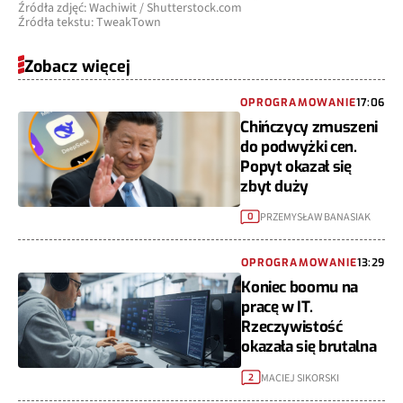
Źródła zdjęć: Wachiwit / Shutterstock.com
Źródła tekstu: TweakTown
Zobacz więcej
OPROGRAMOWANIE
17:06
Chińczycy zmuszeni
do podwyżki cen.
Popyt okazał się
zbyt duży
PRZEMYSŁAW BANASIAK
0
OPROGRAMOWANIE
13:29
Koniec boomu na
pracę w IT.
Rzeczywistość
okazała się brutalna
MACIEJ SIKORSKI
2