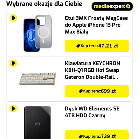
Wybrane okazje dla Ciebie
Etui 3MK Frosty MagCase
do Apple iPhone 13 Pro
Max Biały
47.21 zł
Kup teraz
Klawiatura KEYCHRON
K8H-Q1 RGB Hot Swap
Gateron Double-Rail
Magnetic Nebula
699 zł
Kup teraz
Dysk WD Elements SE
4TB HDD Czarny
739 zł
Kup teraz