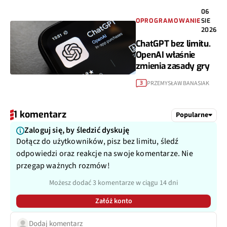
06
OPROGRAMOWANIE
SIE
2026
ChatGPT bez limitu.
OpenAI właśnie
zmienia zasady gry
PRZEMYSŁAW BANASIAK
3
1 komentarz
Popularne
Zaloguj się, by śledzić dyskuję
Dołącz do użytkowników, pisz bez limitu, śledź
odpowiedzi oraz reakcje na swoje komentarze. Nie
przegap ważnych rozmów!
Możesz dodać 3 komentarze w ciągu 14 dni
Załóż konto
Dodaj komentarz