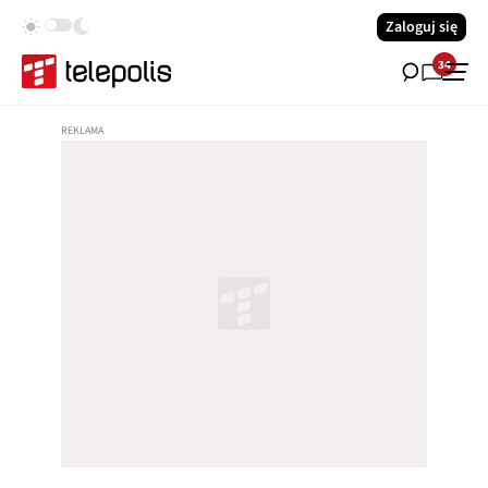
Zaloguj się
34