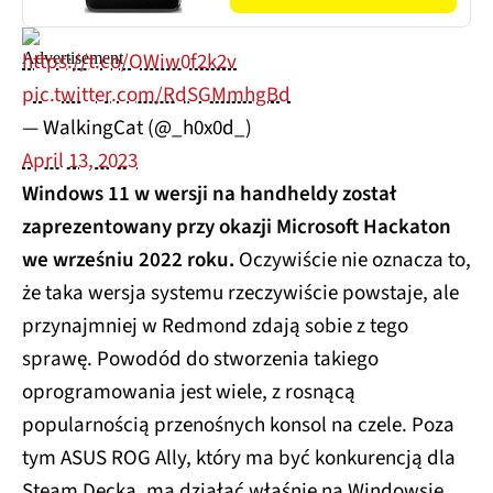
https://t.co/OWiw0f2k2v
pic.twitter.com/RdSGMmhgBd
— WalkingCat (@_h0x0d_)
April 13, 2023
Windows 11 w wersji na handheldy został
zaprezentowany przy okazji Microsoft Hackaton
we wrześniu 2022 roku.
Oczywiście nie oznacza to,
że taka wersja systemu rzeczywiście powstaje, ale
przynajmniej w Redmond zdają sobie z tego
sprawę. Powodód do stworzenia takiego
oprogramowania jest wiele, z rosnącą
popularnością przenośnych konsol na czele. Poza
tym ASUS ROG Ally, który ma być konkurencją dla
Steam Decka, ma działać właśnie na Windowsie