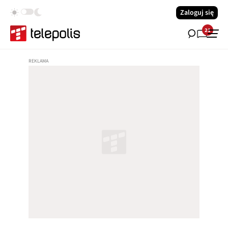
Zaloguj się
21