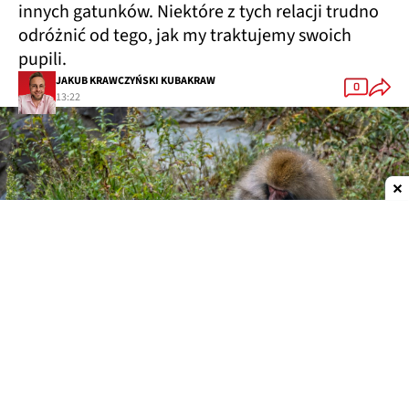
innych gatunków. Niektóre z tych relacji trudno
odróżnić od tego, jak my traktujemy swoich
pupili.
JAKUB KRAWCZYŃSKI KUBAKRAW
0
13:22
Dodaj do ulubionych źródeł w Google
Przyjaźnie ponad granicami gatunków