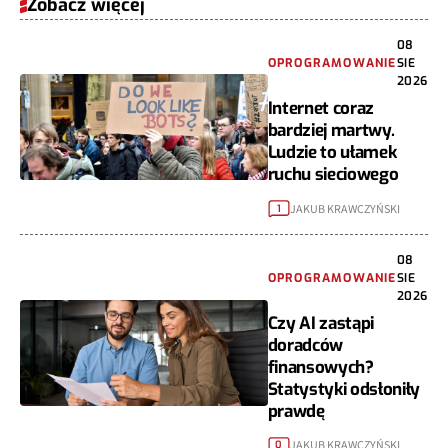
Zobacz więcej
08
OPROGRAMOWANIE
SIE
2026
Internet coraz
bardziej martwy.
Ludzie to ułamek
ruchu sieciowego
JAKUB KRAWCZYŃSKI
1
08
OPROGRAMOWANIE
SIE
2026
Czy AI zastąpi
doradców
finansowych?
Statystyki odsłoniły
prawdę
JAKUB KRAWCZYŃSKI
0