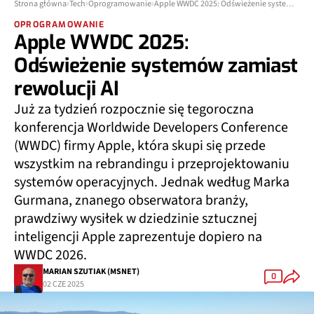
Strona główna
Tech
Oprogramowanie
Apple WWDC 2025: Odświeżenie systemów zamiast rewolucji AI
OPROGRAMOWANIE
Apple WWDC 2025:
Odświeżenie systemów zamiast
rewolucji AI
Już za tydzień rozpocznie się tegoroczna
konferencja Worldwide Developers Conference
(WWDC) firmy Apple, która skupi się przede
wszystkim na rebrandingu i przeprojektowaniu
systemów operacyjnych. Jednak według Marka
Gurmana, znanego obserwatora branży,
prawdziwy wysiłek w dziedzinie sztucznej
inteligencji Apple zaprezentuje dopiero na
WWDC 2026.
MARIAN SZUTIAK (MSNET)
0
02 CZE 2025