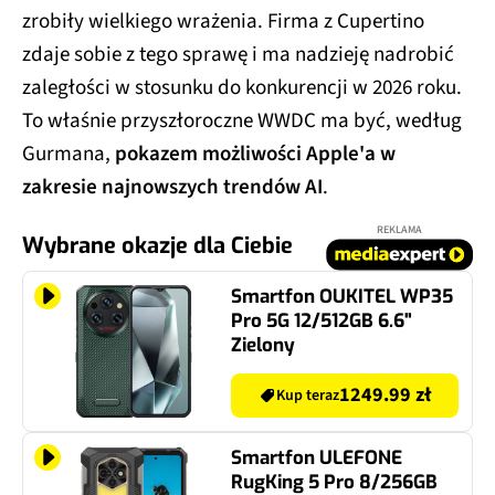
zrobiły wielkiego wrażenia. Firma z Cupertino
zdaje sobie z tego sprawę i ma nadzieję nadrobić
zaległości w stosunku do konkurencji w 2026 roku.
To właśnie przyszłoroczne WWDC ma być, według
Gurmana,
pokazem możliwości Apple'a w
zakresie najnowszych trendów AI
.
REKLAMA
Wybrane okazje dla Ciebie
Smartfon OUKITEL WP35
Pro 5G 12/512GB 6.6"
Zielony
1249.99 zł
Kup teraz
Smartfon ULEFONE
RugKing 5 Pro 8/256GB