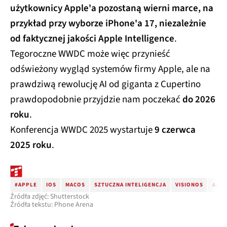
użytkownicy Apple'a pozostaną wierni marce, na
przykład przy wyborze iPhone'a 17, niezależnie
od faktycznej jakości Apple Intelligence
.
Tegoroczne WWDC może więc przynieść
odświeżony wygląd systemów firmy Apple, ale na
prawdziwą rewolucję AI od giganta z Cupertino
prawdopodobnie przyjdzie nam poczekać
do 2026
roku
.
Konferencja WWDC 2025 wystartuje
9 czerwca
2025 roku
.
#APPLE
IOS
MACOS
SZTUCZNA INTELIGENCJA
VISIONOS
APPL
Źródła zdjęć: Shutterstock
Źródła tekstu: Phone Arena