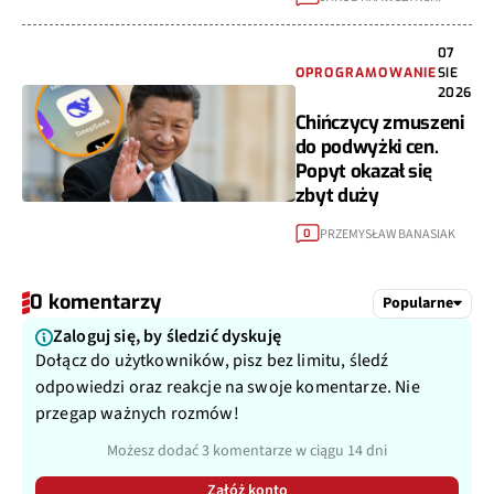
07
OPROGRAMOWANIE
SIE
2026
Chińczycy zmuszeni
do podwyżki cen.
Popyt okazał się
zbyt duży
PRZEMYSŁAW BANASIAK
0
0 komentarzy
Popularne
Zaloguj się, by śledzić dyskuję
Dołącz do użytkowników, pisz bez limitu, śledź
odpowiedzi oraz reakcje na swoje komentarze. Nie
przegap ważnych rozmów!
Możesz dodać 3 komentarze w ciągu 14 dni
Załóż konto