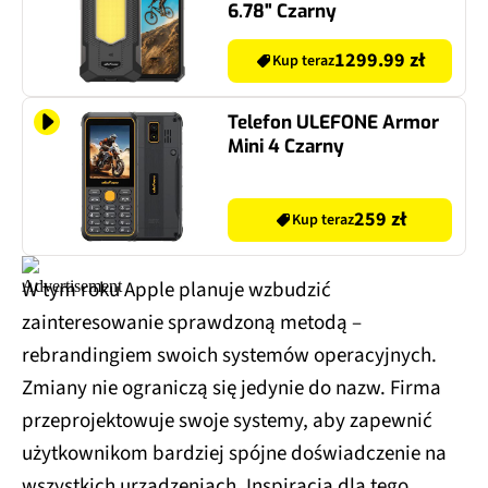
6.78" Czarny
1299.99 zł
Kup teraz
Telefon ULEFONE Armor
Mini 4 Czarny
259 zł
Kup teraz
W tym roku Apple planuje wzbudzić
zainteresowanie sprawdzoną metodą –
rebrandingiem swoich systemów operacyjnych.
Zmiany nie ograniczą się jedynie do nazw. Firma
przeprojektowuje swoje systemy, aby zapewnić
użytkownikom bardziej spójne doświadczenie na
wszystkich urządzeniach. Inspiracją dla tego