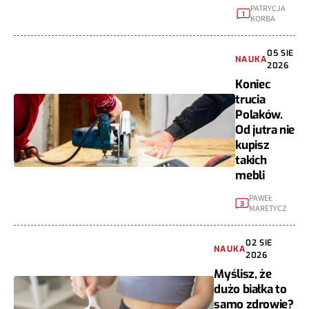
PATRYCJA
1
KORBA
05 SIE
NAUKA
2026
Koniec
trucia
Polaków.
Od jutra nie
kupisz
takich
mebli
PAWEŁ
3
MARETYCZ
02 SIE
NAUKA
2026
Myślisz, że
dużo białka to
samo zdrowie?