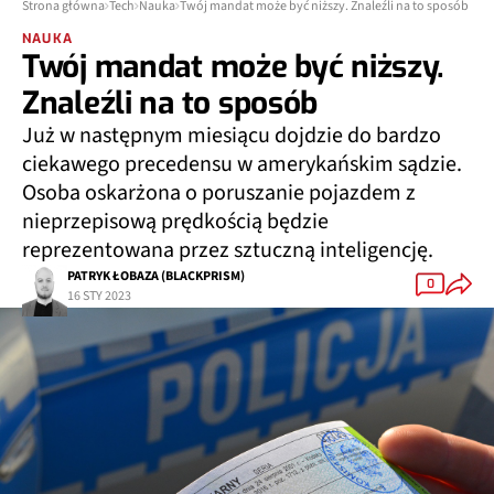
Strona główna
Tech
Nauka
Twój mandat może być niższy. Znaleźli na to sposób
NAUKA
Twój mandat może być niższy.
Znaleźli na to sposób
Już w następnym miesiącu dojdzie do bardzo
ciekawego precedensu w amerykańskim sądzie.
Osoba oskarżona o poruszanie pojazdem z
nieprzepisową prędkością będzie
reprezentowana przez sztuczną inteligencję.
PATRYK ŁOBAZA (BLACKPRISM)
0
16 STY 2023