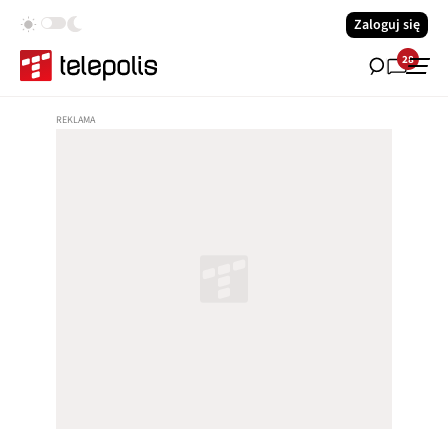
Zaloguj się
28