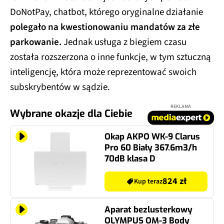
DoNotPay, chatbot, którego oryginalne działanie
polegało na kwestionowaniu mandatów za złe
parkowanie.
Jednak usługa z biegiem czasu
została rozszerzona o inne funkcje, w tym sztuczną
inteligencję, która może reprezentować swoich
subskrybentów w sądzie.
REKLAMA
Wybrane okazje dla Ciebie
Okap AKPO WK-9 Clarus
Pro 60 Biały 367.6m3/h
70dB klasa D
824 zł
Kup teraz
Aparat bezlusterkowy
OLYMPUS OM-3 Body