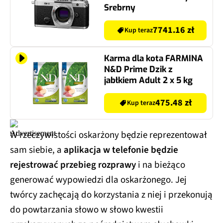
Srebrny
7741.16 zł
Kup teraz
Karma dla kota FARMINA
N&D Prime Dzik z
jabłkiem Adult 2 x 5 kg
475.48 zł
Kup teraz
W rzeczywistości oskarżony będzie reprezentował
sam siebie, a
aplikacja w telefonie będzie
rejestrować przebieg rozprawy
i na bieżąco
generować wypowiedzi dla oskarżonego. Jej
twórcy zachęcają do korzystania z niej i przekonują
do powtarzania słowo w słowo kwestii