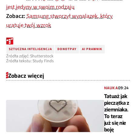
jest jedyny w swoim rodzaju
Zobacz:
Samsung stworzył wynalazek, który
uratuje twój wzrok
SZTUCZNA INTELIGENCJA
DONOTPAY
AI PRAWNIK
Źródła zdjęć: Shutterstock
Źródła tekstu: Study Finds
Zobacz więcej
NAUKA
09:24
Tatuaż jak
pieczątka z
ziemniaka.
To teraz
już się nie
boję