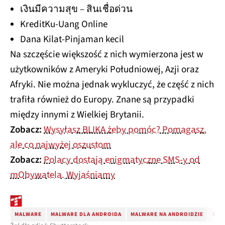
เงินมีความสุข – สินเชื่อด่วน
KreditKu-Uang Online
Dana Kilat-Pinjaman kecil
Na szczęście większość z nich wymierzona jest w
użytkowników z Ameryki Południowej, Azji oraz
Afryki. Nie można jednak wykluczyć, że część z nich
trafiła również do Europy. Znane są przypadki
między innymi z Wielkiej Brytanii.
Zobacz:
Wysyłasz BLIKA żeby pomóc? Pomagasz,
ale co najwyżej oszustom
Zobacz:
Polacy dostają enigmatyczne SMS-y od
mObywatela. Wyjaśniamy
MALWARE
MALWARE DLA ANDROIDA
MALWARE NA ANDROIDZIE
MAL