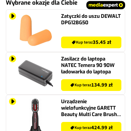
Wybrane okazje dla Ciebie
Zatyczki do uszu DEWALT
DPG12BG50
35.45 zł
Kup teraz
Zasilacz do laptopa
NATEC Temera 90 90W
ładowarka do laptopa
134.99 zł
Kup teraz
Urządzenie
wielofunkcyjne GARETT
Beauty Multi Care Brush
Czarny
424.99 zł
Kup teraz