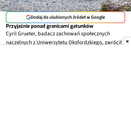
Dodaj do ulubionych źródeł w Google
Przyjaźnie ponad granicami gatunków
Cyril Grueter, badacz zachowań społecznych
naczelnych z Uniwersytetu Oksfordzkiego, zwrócił
na to uwagę w zoo w Szanghaju. Gibbon białolicy
trzymał w rękach mysz, która wpełzła do jego
wybiegu, i głaskał ją zamiast przegonić.