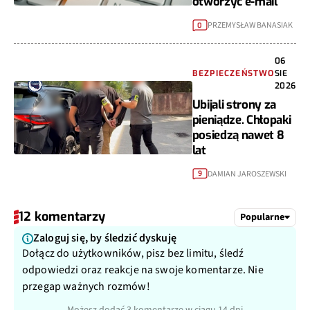
otworzyć e-mail
PRZEMYSŁAW BANASIAK
0
06
BEZPIECZEŃSTWO
SIE
2026
Ubijali strony za
pieniądze. Chłopaki
posiedzą nawet 8
lat
DAMIAN JAROSZEWSKI
9
12 komentarzy
Popularne
Zaloguj się, by śledzić dyskuję
Dołącz do użytkowników, pisz bez limitu, śledź
odpowiedzi oraz reakcje na swoje komentarze. Nie
przegap ważnych rozmów!
Możesz dodać 3 komentarze w ciągu 14 dni