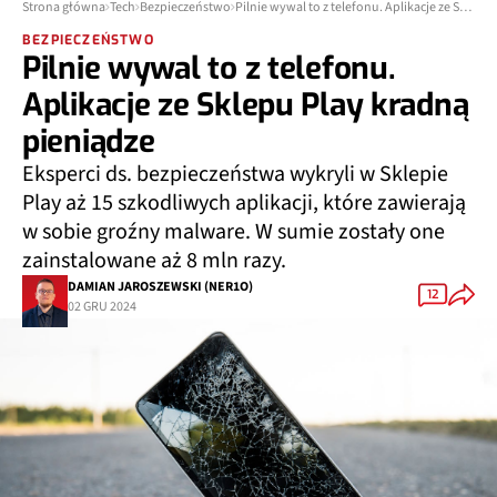
Strona główna
Tech
Bezpieczeństwo
Pilnie wywal to z telefonu. Aplikacje ze Sklepu Play kradną pieniądze
BEZPIECZEŃSTWO
Pilnie wywal to z telefonu.
Aplikacje ze Sklepu Play kradną
pieniądze
Eksperci ds. bezpieczeństwa wykryli w Sklepie
Play aż 15 szkodliwych aplikacji, które zawierają
w sobie groźny malware. W sumie zostały one
zainstalowane aż 8 mln razy.
DAMIAN JAROSZEWSKI (NER1O)
12
02 GRU 2024