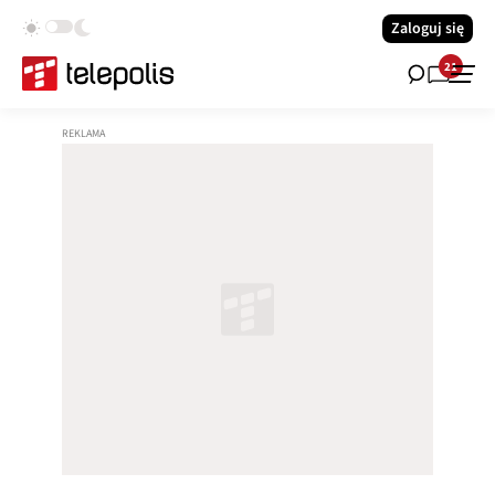
Zaloguj się
21