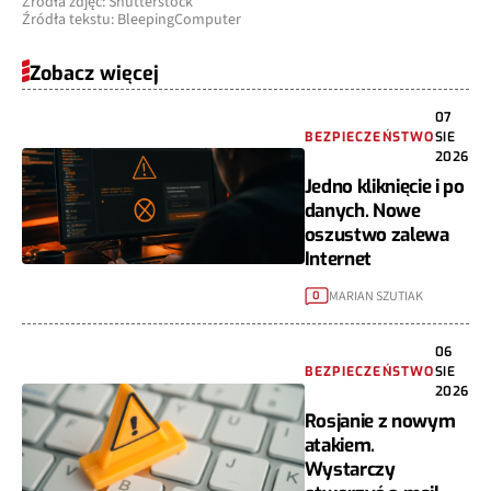
Źródła zdjęć: Shutterstock
Źródła tekstu: BleepingComputer
Zobacz więcej
07
BEZPIECZEŃSTWO
SIE
2026
Jedno kliknięcie i po
danych. Nowe
oszustwo zalewa
Internet
MARIAN SZUTIAK
0
06
BEZPIECZEŃSTWO
SIE
2026
Rosjanie z nowym
atakiem.
Wystarczy