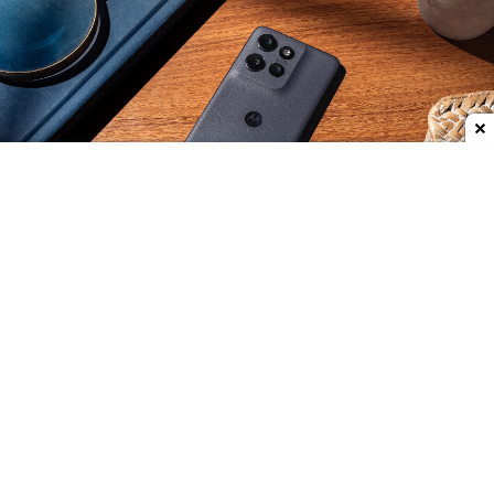
Dodaj do ulubionych źródeł w Google
Smartfon poprzedniej generacji, czyli
Motorola
Edge 60 Neo
, miał premierę w zeszłym roku na
wrześniowych targach IFA, ale do sprzedaży w
Polsce trafił w styczniu 2026, więc wciąż stanowi u
nas względną nowość. Tymczasem producent
szykuje się już do premiery kolejnej generacji, Edge