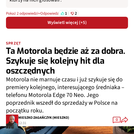
1
2
Pokaż 2 odpowiedzi
Odpowiedz
Wyświetl więcej (+5)
SPRZĘT
Ta Motorola będzie aż za dobra.
Szykuje się kolejny hit dla
oszczędnych
Motorola nie marnuje czasu i już szykuje się do
premiery kolejnego, interesującego średniaka –
telefonu Motorola Edge 70 Neo. Jego
poprzednik wszedł do sprzedaży w Polsce na
początku roku.
MIESZKO ZAGAŃCZYK (MIESZKO)
0
12:31