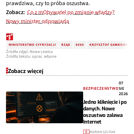
prawdziwa, czy to próba oszustwa.
Zobacz:
Co z mObywatel po zmianie władzy?
Nowy minister odpowiada
MINISTERSTWO CYFRYZACJI
RZĄD
8080
KRZYSZTOF GAWKOWSKI
Źródła zdjęć: Nowa Lewica
Źródła tekstu: oprac. własne
Zobacz więcej
07
BEZPIECZEŃSTWO
SIE
2026
Jedno kliknięcie i po
danych. Nowe
oszustwo zalewa
Internet
MARIAN SZUTIAK
0