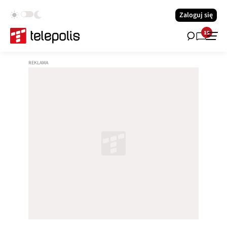
Zaloguj się
19