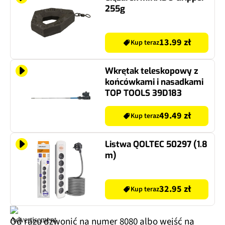
255g
13.99 zł
Kup teraz
Wkrętak teleskopowy z
końcówkami i nasadkami
TOP TOOLS 39D183
49.49 zł
Kup teraz
Listwa QOLTEC 50297 (1.8
m)
32.95 zł
Kup teraz
Od razu dzwonić na numer 8080 albo wejść na