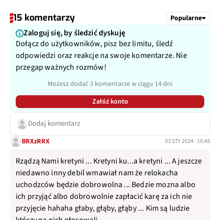
15 komentarzy
Popularne
Zaloguj się, by śledzić dyskuję
Dołącz do użytkowników, pisz bez limitu, śledź
odpowiedzi oraz reakcje na swoje komentarze. Nie
przegap ważnych rozmów!
Możesz dodać 3 komentarze w ciągu 14 dni
Załóż konto
Dodaj komentarz
BRXzRRX
03 STY 2024 · 10:45
Rządzą Nami kretyni ... Kretyni ku...a kretyni ... A jeszcze
niedawno inny debil wmawiał nam że relokacha
uchodzców będzie dobrowolna ... Bedzie mozna albo
ich przyjąć albo dobrowolnie zapłacić karę za ich nie
przyjęcie hahaha głaby, głąby, głąby ... Kim są ludzie
którzy na nich głosowali .