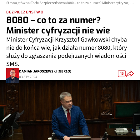
Strona główna
Tech
Bezpieczeństwo
8080 – co to za numer? Minister cyfryzacji nie wie
BEZPIECZEŃSTWO
8080 – co to za numer?
Minister cyfryzacji nie wie
Minister Cyfryzacji Krzysztof Gawkowski chyba
nie do końca wie, jak działa numer 8080, który
służy do zgłaszania podejrzanych wiadomości
SMS.
DAMIAN JAROSZEWSKI (NER1O)
15
03 STY 2024