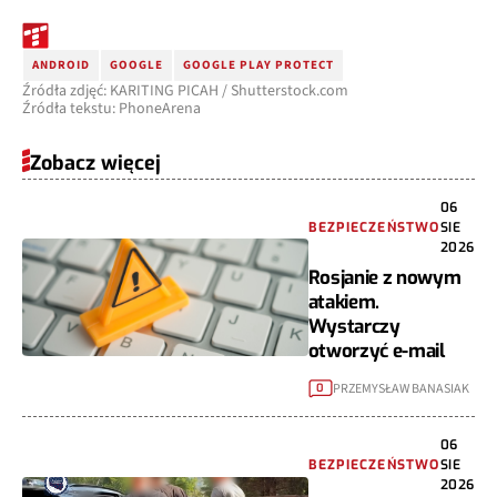
ANDROID
GOOGLE
GOOGLE PLAY PROTECT
Źródła zdjęć: KARITING PICAH / Shutterstock.com
Źródła tekstu: PhoneArena
Zobacz więcej
06
BEZPIECZEŃSTWO
SIE
2026
Rosjanie z nowym
atakiem.
Wystarczy
otworzyć e-mail
PRZEMYSŁAW BANASIAK
0
06
BEZPIECZEŃSTWO
SIE
2026