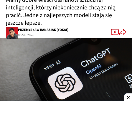
Mamy dobre wieści dla fanów sztucznej
inteligencji, którzy niekoniecznie chcą za nią
płacić. Jedne z najlepszych modeli stają się
jeszcze lepsze.
PRZEMYSŁAW BANASIAK (YOKAI)
0
06 SIE 2026
Dodaj do ulubionych źródeł w Google