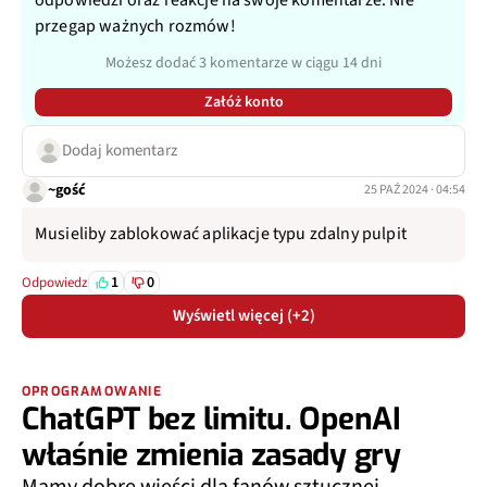
odpowiedzi oraz reakcje na swoje komentarze. Nie
przegap ważnych rozmów!
Możesz dodać 3 komentarze w ciągu 14 dni
Załóż konto
Dodaj komentarz
~gość
25 PAŹ 2024 · 04:54
Musieliby zablokować aplikacje typu zdalny pulpit
1
0
Odpowiedz
Wyświetl więcej (+2)
OPROGRAMOWANIE
ChatGPT bez limitu. OpenAI
właśnie zmienia zasady gry