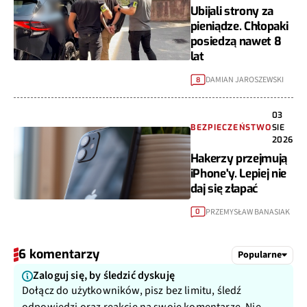
Ubijali strony za
pieniądze. Chłopaki
posiedzą nawet 8
lat
DAMIAN JAROSZEWSKI
8
03
BEZPIECZEŃSTWO
SIE
2026
Hakerzy przejmują
iPhone'y. Lepiej nie
daj się złapać
PRZEMYSŁAW BANASIAK
0
6 komentarzy
Popularne
Zaloguj się, by śledzić dyskuję
Dołącz do użytkowników, pisz bez limitu, śledź