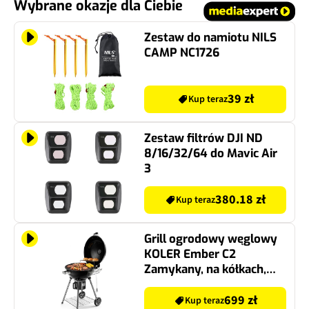
Wybrane okazje dla Ciebie
Zestaw do namiotu NILS
CAMP NC1726
39 zł
Kup teraz
Zestaw filtrów DJI ND
8/16/32/64 do Mavic Air
3
380.18 zł
Kup teraz
Grill ogrodowy węglowy
KOLER Ember C2
Zamykany, na kółkach,
okrągły, żeliwny ruszt,
termometr, popielnik
699 zł
Kup teraz