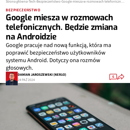
Strona główna
Tech
Bezpieczeństwo
Google miesza w rozmowach telefonicznych. Będzie zmiana na Androidzie
BEZPIECZEŃSTWO
Google miesza w rozmowach
telefonicznych. Będzie zmiana
na Androidzie
Google pracuje nad nową funkcją, która ma
poprawić bezpieczeństwo użytkowników
systemu Android. Dotyczy ona rozmów
głosowych.
DAMIAN JAROSZEWSKI (NER1O)
6
24 PAŹ 2024