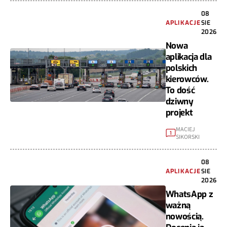
08
APLIKACJE
SIE
2026
Nowa
aplikacja dla
polskich
kierowców.
To dość
dziwny
projekt
MACIEJ
1
SIKORSKI
08
APLIKACJE
SIE
2026
WhatsApp z
ważną
nowością.