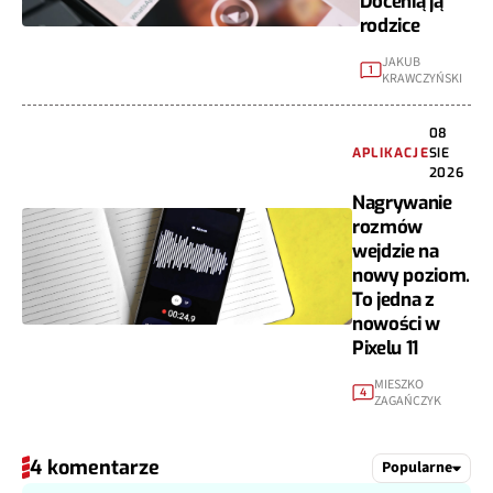
Docenią ją
rodzice
JAKUB
1
KRAWCZYŃSKI
08
APLIKACJE
SIE
2026
Nagrywanie
rozmów
wejdzie na
nowy poziom.
To jedna z
nowości w
Pixelu 11
MIESZKO
4
ZAGAŃCZYK
4 komentarze
Popularne