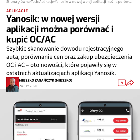
Strona główna
Tech
Aplikacje
Yanosik: w nowej wersji aplikacji można porównać i kupić OC/AC
APLIKACJE
Yanosik: w nowej wersji
aplikacji można porównać i
kupić OC/AC
Szybkie skanowanie dowodu rejestracyjnego
auta, porównanie cen oraz zakup ubezpieczenia
OC i AC – oto nowości, które pojawiły się w
ostatnich aktualizacjach aplikacji Yanosik.
MIESZKO ZAGAŃCZYK (MIESZKO)
4
24 STY 2020