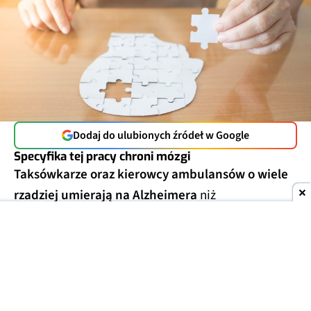
Dodaj do ulubionych źródeł w Google
Specyfika tej pracy chroni mózgi
Taksówkarze oraz kierowcy ambulansów o wiele
rzadziej umierają na Alzheimera
niż
przedstawiciele innych grup zawodowych. Tak
wynika z analizy aktów zgonu 9 milionów
mieszkańców USA, którą opublikowano w 2024 r.
Uwzględniono w niej dane w zakresie od stycznia
2020 do grudnia 2022 r.