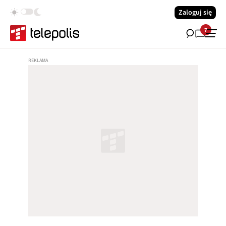
Zaloguj się
7