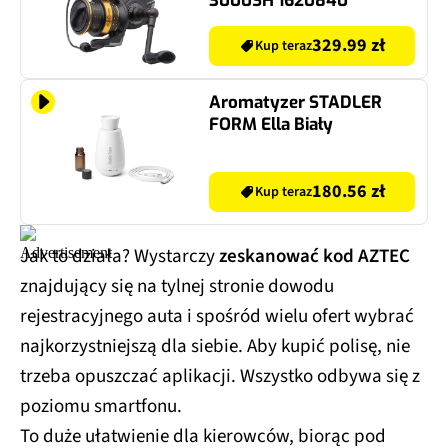
3000SH 1620840
329.99 zł
Kup teraz
Aromatyzer STADLER
FORM Ella Biały
180.56 zł
Kup teraz
Jak to działa? Wystarczy
zeskanować kod AZTEC
znajdujący się na tylnej stronie dowodu
rejestracyjnego auta i spośród wielu ofert wybrać
najkorzystniejszą dla siebie. Aby kupić polisę, nie
trzeba opuszczać aplikacji. Wszystko odbywa się z
poziomu smartfonu.
To duże ułatwienie dla kierowców, biorąc pod