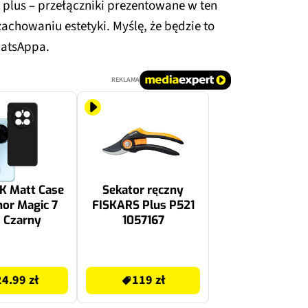
 plus – przełączniki prezentowane w ten
achowaniu estetyki. Myślę, że będzie to
hatsAppa.
REKLAMA
K Matt Case
Sekator ręczny
or Magic 7
FISKARS Plus P521
 Czarny
1057167
119 zł
24.99 zł
119 zł