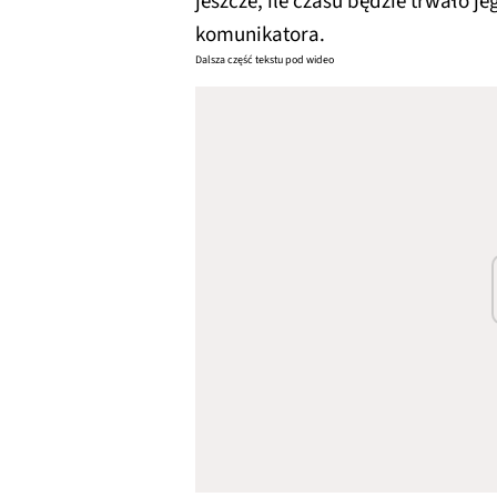
jeszcze, ile czasu będzie trwało j
komunikatora.
Dalsza część tekstu pod wideo