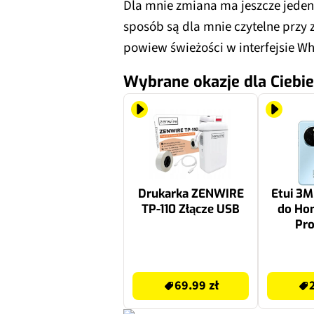
Dla mnie zmiana ma jeszcze jeden
sposób są dla mnie czytelne przy z
powiew świeżości w interfejsie W
Wybrane okazje dla Ciebie
Drukarka ZENWIRE
Etui 3M
TP-110 Złącze USB
do Hon
Pro
69.99 zł
24.99 zł
69.99 zł