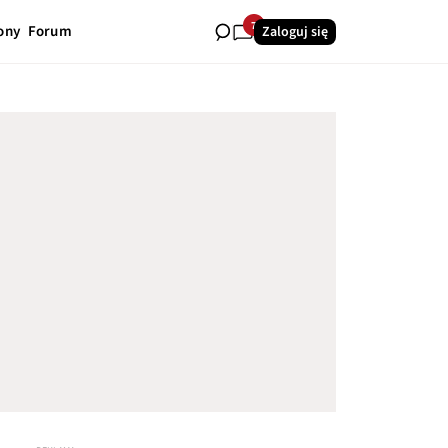
7
ony
Forum
Zaloguj się