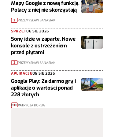
Mapy Google z nową funkcją.
Polacy z niej nie skorzystają
PRZEMYSŁAW BANASIAK
2
SPRZĘT
06 SIE 2026
Sony idzie w zaparte. Nowe
konsole z ostrzeżeniem
przed płytami
PRZEMYSŁAW BANASIAK
2
APLIKACJE
06 SIE 2026
Google Play: Za darmo gry i
aplikacje o wartości ponad
228 złotych
PATRYCJA KORBA
1