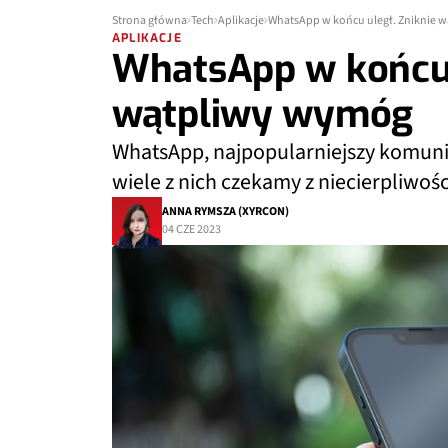
Strona główna
Tech
Aplikacje
WhatsApp w końcu uległ. Zniknie 
APLIKACJE
WhatsApp w końcu 
wątpliwy wymóg
WhatsApp, najpopularniejszy komunik
wiele z nich czekamy z niecierpliwośc
ANNA RYMSZA (XYRCON)
04 CZE 2023