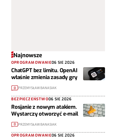
Najnowsze
OPROGRAMOWANIE
06 SIE 2026
ChatGPT bez limitu. OpenAI
właśnie zmienia zasady gry
PRZEMYSŁAW BANASIAK
0
BEZPIECZEŃSTWO
06 SIE 2026
Rosjanie z nowym atakiem.
Wystarczy otworzyć e-mail
PRZEMYSŁAW BANASIAK
0
OPROGRAMOWANIE
06 SIE 2026