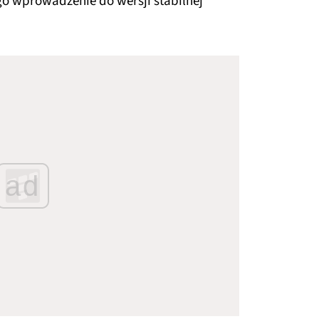
ego wprowadzenie do wersji stabilnej
ad